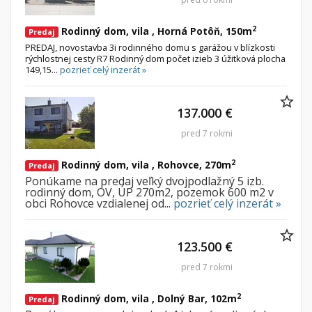
2
Rodinný dom, vila , Horná Potôň, 150m
Predaj
PREDAJ, novostavba 3i rodinného domu s garážou v blízkosti
rýchlostnej cesty R7 Rodinný dom počet izieb 3 úžitková plocha
149,15...
pozrieť celý inzerát »
137.000 €
pred 7 rokmi
2
Rodinný dom, vila , Rohovce, 270m
Predaj
Ponúkame na predaj veľký dvojpodlažný 5 izb.
rodinný dom, OV, ÚP 270m2, pozemok 600 m2 v
obci Rohovce vzdialenej od...
pozrieť celý inzerát »
123.500 €
pred 7 rokmi
2
Rodinný dom, vila , Dolný Bar, 102m
Predaj