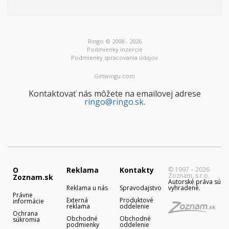
Ringo © 2008 - 2026
Podmienky inzercie
Podmienky spracovania údajov
Getwingu.com
Kontaktovať nás môžete na emailovej adrese
ringo@ringo.sk
.
O
Reklama
Kontakty
© 1997 – 2026
Zoznam, s.r.o.
Zoznam.sk
Autorské práva sú
Reklama u nás
Spravodajstvo
vyhradené.
Právne
Externá
Produktové
informácie
reklama
oddelenie
Ochrana
Obchodné
Obchodné
súkromia
podmienky
oddelenie