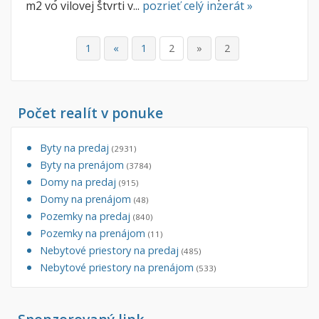
m2 vo vilovej štvrti v...
pozrieť celý inzerát »
1
«
1
2
»
2
Počet realít v ponuke
Byty na predaj
(2931)
Byty na prenájom
(3784)
Domy na predaj
(915)
Domy na prenájom
(48)
Pozemky na predaj
(840)
Pozemky na prenájom
(11)
Nebytové priestory na predaj
(485)
Nebytové priestory na prenájom
(533)