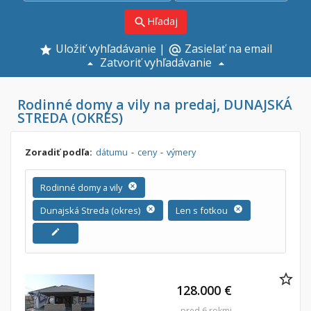
Hľadaj
search
Uložiť vyhľadávanie
|
Zasielať na email
alternate_email
Zatvoriť vyhľadávanie
Rodinné domy a vily na predaj, DUNAJSKÁ
STREDA (OKRES)
Zoradiť podľa:
dátumu
-
ceny
-
výmery
Rodinné domy a vily
cancel
Dunajská Streda (okres)
cancel
Len s fotkou
cancel
edit
128.000 €
pred 6 rokmi