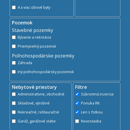
4 a viac izbové byty
Pozemok
Stavebné pozemky
Bývanie a rekreácia
Priemyselný pozemok
Poľnohospodárske pozemky
Záhrada
Iný poľnohospodársky pozemok
Nebytové priestory
Filtre
Administratívne, obchodné
Súkromná inzercia
Skladové, výrobné
Ponuka RK
Rekreačné, reštauračné
Len s fotkou
Garáž, garážové státie
Novostavba