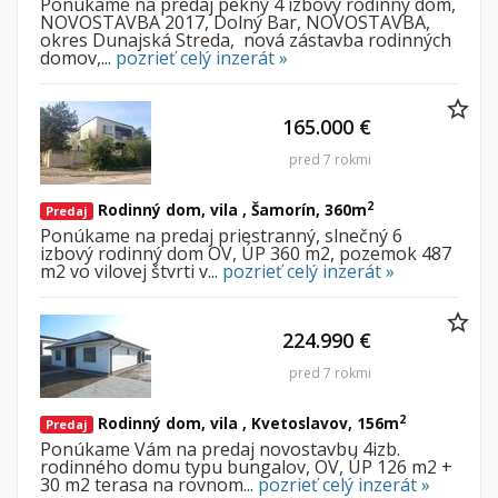
Ponúkame na predaj pekný
4 izbový rodinný dom,
NOVOSTAVBA
2017,
Dolný Bar, NOVOSTAVBA,
okres Dunajská Streda,
nová zástavba rodinných
domov,...
pozrieť celý inzerát »
165.000 €
pred 7 rokmi
2
Rodinný dom, vila , Šamorín, 360m
Predaj
Ponúkame na predaj priestranný, slnečný 6
izbový rodinný dom OV, ÚP 360 m2, pozemok 487
m2 vo vilovej štvrti v...
pozrieť celý inzerát »
224.990 €
pred 7 rokmi
2
Rodinný dom, vila , Kvetoslavov, 156m
Predaj
Ponúkame Vám na predaj novostavbu 4izb.
rodinného domu typu bungalov, OV, ÚP 126 m2 +
30 m2 terasa na rovnom...
pozrieť celý inzerát »