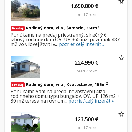
1.650.000 €
pred 7 rokmi
2
Rodinný dom, vila , Šamorín, 360m
Predaj
Ponúkame na predaj priestranný, slnečný 6
izbový rodinný dom OV, ÚP 360 m2, pozemok 487
m2 vo vilovej štvrti v...
pozrieť celý inzerát »
224.990 €
pred 7 rokmi
2
Rodinný dom, vila , Kvetoslavov, 156m
Predaj
Ponúkame Vám na predaj novostavbu 4izb.
rodinného domu typu bungalov, OV, ÚP 126 m2 +
30 m2 terasa na rovnom...
pozrieť celý inzerát »
123.500 €
pred 7 rokmi