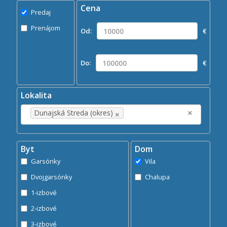
Cena
Predaj
Predaj
Prenájom
Prenájom
Od:
€
Kde?
×
Dunajská Streda (okres)
Do:
€
Hľadaj
search
Lokalita
×
×
Dunajská Streda (okres)
Byt
Dom
Garsónky
Vila
Dvojgarsónky
Chalupa
1-izbové
2-izbové
3-izbové