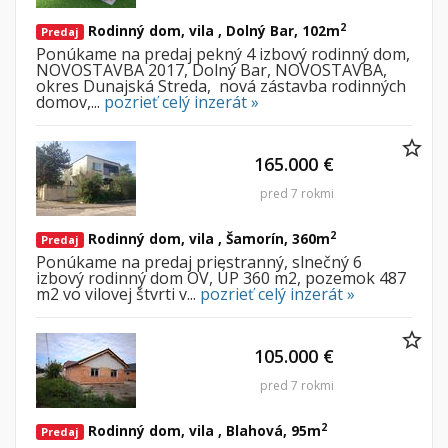
2
Rodinný dom, vila , Dolný Bar, 102m
Predaj
Ponúkame na predaj pekný
4 izbový rodinný dom,
NOVOSTAVBA
2017,
Dolný Bar, NOVOSTAVBA,
okres Dunajská Streda,
nová zástavba rodinných
domov,...
pozrieť celý inzerát »
165.000 €
pred 7 rokmi
2
Rodinný dom, vila , Šamorín, 360m
Predaj
Ponúkame na predaj priestranný, slnečný 6
izbový rodinný dom OV, ÚP 360 m2, pozemok 487
m2 vo vilovej štvrti v...
pozrieť celý inzerát »
105.000 €
pred 7 rokmi
2
Rodinný dom, vila , Blahová, 95m
Predaj