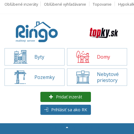
Obľúbené inzeráty
Obľúbené vyhľadávanie
Topovanie
Hypokal
Byty
Domy
Nebytové
Pozemky
priestory
Pridať inzerát
Prihlásiť sa ako RK
Rozšírené
vyhľadávanie
Domy na