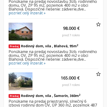
Ponúkame na predaj novostavbu 3izb. rodinného
domu, OV, ZP 95 m2, pozemok 400 m2 v obci
Blahová. Dispozičné riešenie: zádverie,dve...
pozrieť celý inzerát »
98.000 €
pred 7 rokmi
2
Rodinný dom, vila , Blahová, 95m
Predaj
Ponúkame na predaj novostavbu 3izb. rodinného
domu, OV, ZP 95 m2, pozemok 400 m2 v obci
Blahová. Dispozičné riešenie: zádverie,dve...
pozrieť celý inzerát »
165.000 €
pred 7 rokmi
2
Rodinný dom, vila , Šamorín, 360m
Predaj
Ponúkame na predaj priestranný, slnečný 6
izbový rodinný dom OV, ÚP 360 m2, pozemok 487