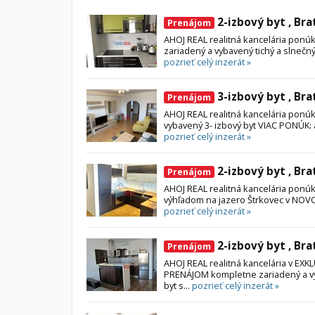
2-izbový byt , Bra
Byt
Dom
Prenájom
AHOJ REAL realitná kancelária pon
Garsónky
Vila
zariadený a vybavený tichý a slnečný p
Dvojgarsónky
Chalupa
pozrieť celý inzerát »
1-izbové
3-izbový byt , Bra
Prenájom
2-izbové
AHOJ REAL realitná kancelária pon
vybavený 3- izbový byt VIAC PONÚK: a
3-izbové
pozrieť celý inzerát »
4 a viac izbové byty
2-izbový byt , Bra
Prenájom
AHOJ REAL realitná kancelária ponú
výhľadom na jazero Štrkovec v NOVO
pozrieť celý inzerát »
2-izbový byt , Bra
Prenájom
AHOJ REAL realitná kancelária v E
PRENÁJOM kompletne zariadený a vyb
byt s...
pozrieť celý inzerát »