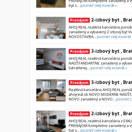
PRENÁJOM kompletne zariadený a vyb
byt s...
pozrieť celý inzerát »
2-izbový byt , Bra
Prenájom
AHOJ REAL realitná kancelária pon
zariadený a vybavený 2 izbový byt V
NOVOSTAVBA...
pozrieť celý inzerát 
3-izbový byt , Bra
Prenájom
AHOJ REAL realitná kancelária pon
NADŠTANDARTNE zariadený a vybave
lukratívnej...
pozrieť celý inzerát »
3-izbový byt , Bra
Prenájom
Realitná kancelária AHOJ REAL pon
ahojreal.sk NOVO MODERNE NADŠT
NOVO zariadený a NOVO...
pozrieť c
2-izbový byt , Bra
Prenájom
AHOJ REAL realitná kancelária v E
PRENÁJOM kompletne zariadený a vyb
byt s...
pozrieť celý inzerát »