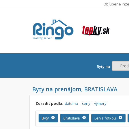
Obľúbené inze
Pred
Byty na
Cena
Byty na prenájom, BRATISLAVA
Predaj
Prenájom
Od:
Zoradiť podľa:
dátumu
-
ceny
-
výmery
Do:
Byty
cancel
Bratislava
cancel
Len s fotkou
cancel