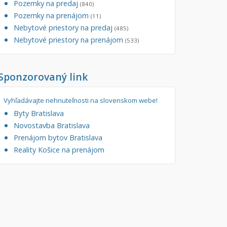
Pozemky na predaj
(840)
tory
Pozemky na prenájom
Filtre
(11)
Nebytové priestory na predaj
Administratívne, obchodné
Súkromná inzercia
(485)
Nebytové priestory na prenájom
(533)
né
Ponuka RK
auračné
Len s fotkou
Sponzorovaný link
ráž, garážové státie
Novostavba
Vyhľadávajte nehnuteľnosti na slovenskom webe!
Byty Bratislava
Novostavba Bratislava
Prenájom bytov Bratislava
Reality Košice na prenájom