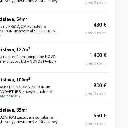
avený priestranný väčší 2 izbový
pred 5 rokmi
2
tislava, 54m
430 €
úka na PRENÁJOM kompletne
IAC PONÚK: ahojreal.sk JÉGEHO ALEJ
pred 5 rokmi
»
2
tislava, 127m
1.400 €
úka na prenájom kompletne NOVO
ný 3 izbový byt v NOVOSTAVBE v
pred 5 rokmi
2
tislava, 100m
800 €
úka na PRENÁJOM VIAC PONÚK:
ANDARTNE 3 izbový kompletne
pred 5 rokmi
elý inzerát »
2
tislava, 65m
550 €
XKLUZÍVNOM zastúpení ponúka na
avený priestranný väčší 2 izbový
pred 5 rokmi