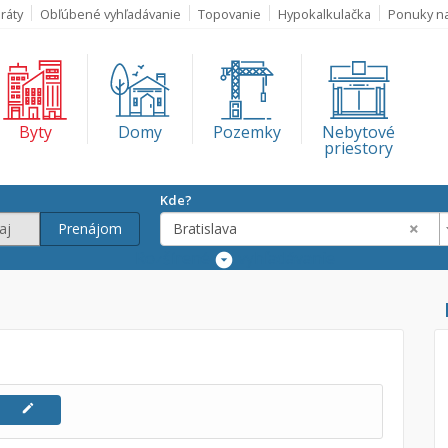
ráty
Obľúbené vyhľadávanie
Topovanie
Hypokalkulačka
Ponuky n
Byty
Domy
Pozemky
Nebytové
priestory
Kde?
×
aj
Prenájom
Bratislava
Rozšírené
vyhľadávanie
Lokalita
×
Bratislava
€
€
edit