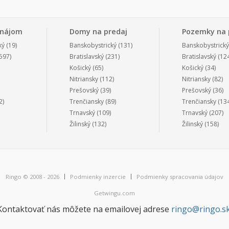
enájom
Domy na predaj
Pozemky na 
ký
(19)
Banskobystrický
(131)
Banskobystrický
597)
Bratislavský
(231)
Bratislavský
(124
Košický
(65)
Košický
(34)
Nitriansky
(112)
Nitriansky
(82)
Prešovský
(39)
Prešovský
(36)
2)
Trenčiansky
(89)
Trenčiansky
(134
Trnavský
(109)
Trnavský
(207)
Žilinský
(132)
Žilinský
(158)
Ringo © 2008 - 2026
Podmienky inzercie
Podmienky spracovania údajov
Getwingu.com
Kontaktovať nás môžete na emailovej adrese
ringo@ringo.s