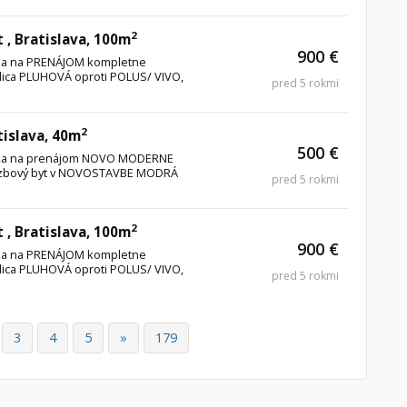
2
t , Bratislava, 100m
900 €
úka na PRENÁJOM kompletne
ulica PLUHOVÁ oproti POLUS/ VIVO,
pred 5 rokmi
2
tislava, 40m
500 €
núka na prenájom NOVO MODERNE
 izbový byt v NOVOSTAVBE MODRÁ
pred 5 rokmi
2
t , Bratislava, 100m
900 €
úka na PRENÁJOM kompletne
ulica PLUHOVÁ oproti POLUS/ VIVO,
pred 5 rokmi
3
4
5
»
179