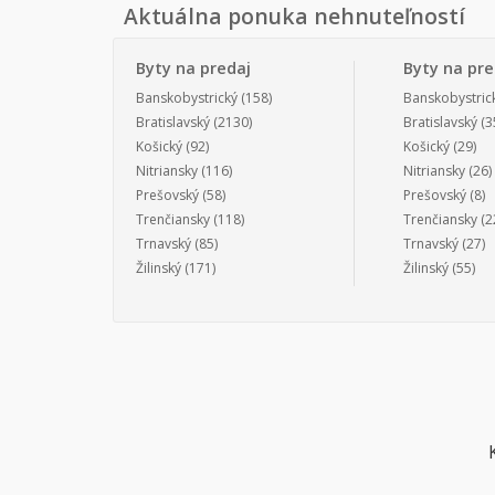
Aktuálna ponuka nehnuteľností
Byty na predaj
Byty na pr
Banskobystrický
(158)
Banskobystric
Bratislavský
(2130)
Bratislavský
(3
Košický
(92)
Košický
(29)
Nitriansky
(116)
Nitriansky
(26)
Prešovský
(58)
Prešovský
(8)
Trenčiansky
(118)
Trenčiansky
(2
Trnavský
(85)
Trnavský
(27)
Žilinský
(171)
Žilinský
(55)