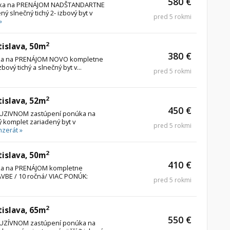
580 €
onúka na PRENÁJOM NADŠTANDARTNE
slnečný tichý 2- izbový byt v
pred 5 rokmi
»
2
tislava, 50m
380 €
núka na PRENÁJOM NOVO kompletne
ový tichý a slnečný byt v...
pred 5 rokmi
2
tislava, 52m
450 €
XKLUZIVNOM zastúpení ponúka na
 komplet zariadený byt v
pred 5 rokmi
nzerát »
2
tislava, 50m
410 €
úka na PRENÁJOM kompletne
AVBE / 10 ročná/ VIAC PONÚK:
pred 5 rokmi
2
tislava, 65m
550 €
XKLUZÍVNOM zastúpení ponúka na