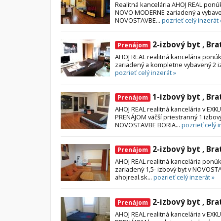
Realitná kancelária AHOJ REAL p
NOVO MODERNE zariadený a vybavený 
NOVOSTAVBE...
pozrieť celý inzerát 
2-izbový byt , Bra
Prenájom
AHOJ REAL realitná kancelária po
zariadený a kompletne vybavený 2 izb
pozrieť celý inzerát »
1-izbový byt , Bra
Prenájom
AHOJ REAL realitná kancelária v E
PRENÁJOM väčší priestranný 1 izbový
NOVOSTAVBE BORIA...
pozrieť celý i
2-izbový byt , Bra
Prenájom
AHOJ REAL realitná kancelária pon
zariadený 1,5- izbový byt v NOVOST
ahojreal.sk...
pozrieť celý inzerát »
2-izbový byt , Bra
Prenájom
AHOJ REAL realitná kancelária v E