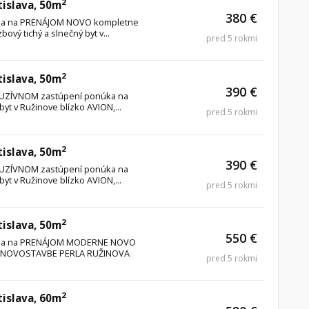
2
tislava, 50m
380 €
núka na PRENÁJOM NOVO kompletne
ový tichý a slnečný byt v...
pred 5 rokmi
2
tislava, 50m
390 €
XKLUZÍVNOM zastúpení ponúka na
byt v Ružinove blízko AVION,...
pred 5 rokmi
2
tislava, 50m
390 €
XKLUZÍVNOM zastúpení ponúka na
byt v Ružinove blízko AVION,...
pred 5 rokmi
2
tislava, 50m
550 €
onúka na PRENÁJOM MODERNE NOVO
t v NOVOSTAVBE PERLA RUŽINOVA
pred 5 rokmi
2
tislava, 60m