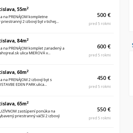
2
tislava, 55m
Pozemok
Nebytové pries
500 €
úka na PRENÁJOM kompletne
Stavebné pozemky
riestranný 2 izbový byt v tichej...
pred 5 rokmi
Bývanie a rekreácia
Skladové, výrob
Priemyselný pozemok
Rekreačné, rešt
2
tislava, 84m
Poľnohospodárske pozemky
Ga
600 €
úka na PRENÁJOM komplet zariadený a
Záhrada
hojreal.sk ulica MIEROVÁ v...
pred 5 rokmi
Iný poľnohospodársky pozemok
2
tislava, 60m
450 €
ka na PRENÁJOM 2 izbový byt s
Hľadaj
search
STAVBE EDEN PARK ulica...
pred 5 rokmi
Uložiť vyhľadávanie
|
Zasielať na email
alternate_email
Zatvoriť vyhľadávanie
2
tislava, 65m
550 €
XKLUZÍVNOM zastúpení ponúka na
avený priestranný väčší 2 izbový
pred 5 rokmi