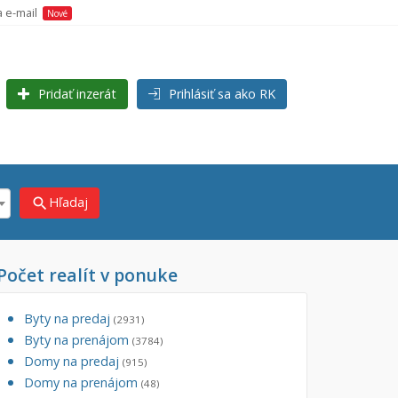
a e-mail
Nové
Pridať inzerát
Prihlásiť sa ako RK
Hľadaj
search
Počet realít v ponuke
×
Byty na predaj
(2931)
Byty na prenájom
(3784)
Domy na predaj
(915)
Domy na prenájom
(48)