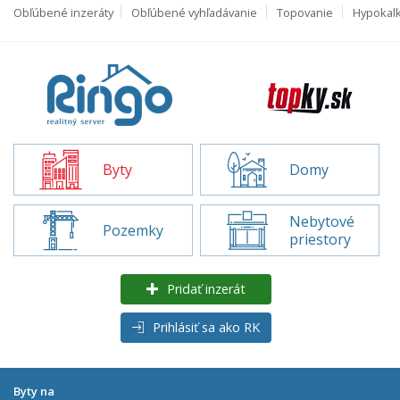
Obľúbené inzeráty
Obľúbené vyhľadávanie
Topovanie
Hypokal
Byty
Domy
Nebytové
Pozemky
priestory
Pridať inzerát
Prihlásiť sa ako RK
Byty na