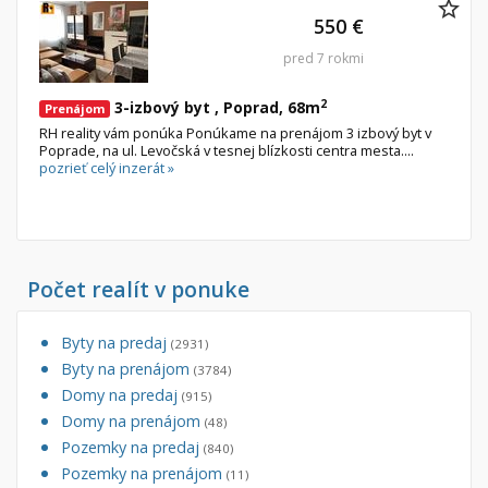
550 €
pred 7 rokmi
2
3-izbový byt , Poprad, 68m
Prenájom
RH reality vám ponúka Ponúkame na prenájom 3 izbový byt v
Poprade, na ul. Levočská v tesnej blízkosti centra mesta....
pozrieť celý inzerát »
Počet realít v ponuke
Byty na predaj
(2931)
Byty na prenájom
(3784)
Domy na predaj
(915)
Domy na prenájom
(48)
Pozemky na predaj
(840)
Pozemky na prenájom
(11)