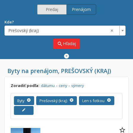
Predaj
Prenájom
Kde?
×
Prešovský (kraj)
Hľadaj
search
Rozšírené
vyhľadávanie
Cena
Byty na prenájom, PREŠOVSKÝ (KRAJ)
Predaj
Prenájom
Od:
€
Zoradiť podľa:
dátumu
-
ceny
-
výmery
Do:
€
Byty
cancel
Prešovský (kraj)
cancel
Len s fotkou
cancel
edit
Lokalita
×
×
Prešovský (kraj)