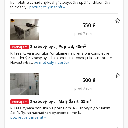
kompletne zariadený,kuchyňa,obývačka,spálňa, chladnička,
televízor,...
pozrieť celý inzerát »
550 €
pred 7 rokmi
2
2-izbový byt , Poprad, 48m
Prenájom
RH reality vám ponúka Ponúkame na prenájom kompletne
zariadený 2 izbový byt s balkónom na Rovnej ulici v Poprade.
Novostavba...
pozrieť celý inzerát »
500 €
pred 7 rokmi
2
2-izbový byt , Malý Šariš, 55m
Prenájom
RH reality vám ponúka Na prenájom je 2 izbový byt v Malom
Šariši. Byt sa nachádza v bytovom dome k...
pozrieť celý inzerát »