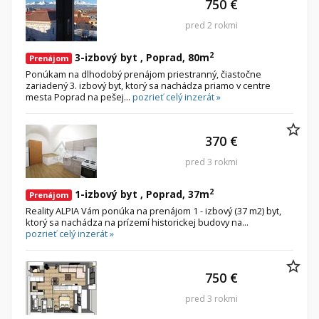
750 €
pred 2 rokmi
Byt
Dom
2
3-izbový byt , Poprad, 80m
Garsónky
Vila
Prenájom
Ponúkam na dlhodobý prenájom priestranný, čiastočne
Dvojgarsónky
Chalupa
zariadený 3. izbový byt, ktorý sa nachádza priamo v centre
mesta Poprad na pešej...
pozrieť celý inzerát »
1-izbové
2-izbové
370 €
3-izbové
pred 3 rokmi
4 a viac izbové byty
2
1-izbový byt , Poprad, 37m
Prenájom
Pozemok
Reality ALPIA Vám ponúka na prenájom 1 - izbový (37 m2) byt,
ktorý sa nachádza na prízemí historickej budovy na...
Stavebné pozemky
pozrieť celý inzerát »
Bývanie a rekreácia
Priemyselný pozemok
750 €
Poľnohospodárske pozemky
pred 3 rokmi
Záhrada