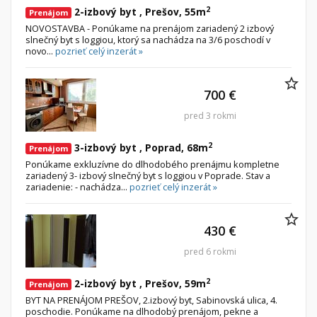
Iný poľnohospodársky pozemok
2
2-izbový byt , Prešov, 55m
Prenájom
NOVOSTAVBA - Ponúkame na prenájom zariadený 2 izbový
slnečný byt s loggiou, ktorý sa nachádza na 3/6 poschodí v
Nebytové priestory
Filtre
novo...
pozrieť celý inzerát »
Administratívne, obchodné
Súkromná inzercia
Skladové, výrobné
Ponuka RK
700 €
Rekreačné, reštauračné
Len s fotkou
pred 3 rokmi
Garáž, garážové státie
Novostavba
2
3-izbový byt , Poprad, 68m
Prenájom
Ponúkame exkluzívne do dlhodobého prenájmu kompletne
Hľadaj
search
zariadený 3- izbový slnečný byt s loggiou v Poprade. Stav a
zariadenie: - nachádza...
pozrieť celý inzerát »
Uložiť vyhľadávanie
|
Zasielať na email
alternate_email
Zatvoriť vyhľadávanie
430 €
pred 6 rokmi
2
2-izbový byt , Prešov, 59m
Prenájom
BYT NA PRENÁJOM PREŠOV, 2.izbový byt, Sabinovská ulica, 4.
poschodie. Ponúkame na dlhodobý prenájom, pekne a