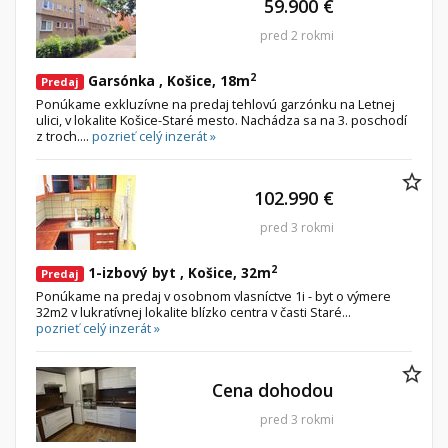
59.900 €
pred 2 rokmi
Byt
Dom
2
Garsónka , Košice, 18m
Garsónky
Vila
Predaj
Ponúkame exkluzívne na predaj tehlovú garzónku na Letnej
Dvojgarsónky
Chalupa
ulici, v lokalite Košice-Staré mesto. Nachádza sa na 3. poschodí
z troch....
pozrieť celý inzerát »
1-izbové
2-izbové
102.990 €
3-izbové
pred 3 rokmi
4 a viac izbové byty
2
1-izbový byt , Košice, 32m
Predaj
Pozemok
Ponúkame na predaj v osobnom vlasníctve 1i - byt o výmere
32m2 v lukratívnej lokalite blízko centra v časti Staré...
Stavebné pozemky
pozrieť celý inzerát »
Bývanie a rekreácia
Priemyselný pozemok
Cena dohodou
Poľnohospodárske pozemky
pred 3 rokmi
Záhrada