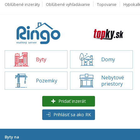
Obľúbené inzeráty
Obľúbené vyhľadávanie
Topovanie
Hypokal
Byty
Domy
Nebytové
Pozemky
priestory
Pridať inzerát
Prihlásiť sa ako RK
Byty na