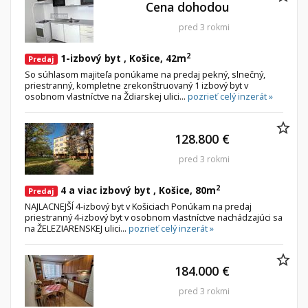
Cena dohodou
pred 3 rokmi
2
1-izbový byt , Košice, 42m
Predaj
So súhlasom majiteľa ponúkame na predaj pekný, slnečný,
priestranný, kompletne zrekonštruovaný 1 izbový byt v
osobnom vlastníctve na Ždiarskej ulici...
pozrieť celý inzerát »
128.800 €
pred 3 rokmi
2
4 a viac izbový byt , Košice, 80m
Predaj
NAJLACNEJŠÍ 4-izbový byt v Košiciach Ponúkam na predaj
priestranný 4-izbový byt v osobnom vlastníctve nachádzajúci sa
na ŽELEZIARENSKEJ ulici...
pozrieť celý inzerát »
184.000 €
pred 3 rokmi