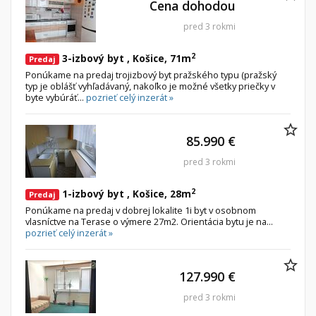
Cena dohodou
pred 3 rokmi
2
3-izbový byt , Košice, 71m
Predaj
Ponúkame na predaj trojizbový byt pražského typu (pražský
typ je oblášť vyhľadávaný, nakoľko je možné všetky priečky v
byte vybúráť...
pozrieť celý inzerát »
85.990 €
pred 3 rokmi
2
1-izbový byt , Košice, 28m
Predaj
Ponúkame na predaj v dobrej lokalite 1i byt v osobnom
vlasníctve na Terase o výmere 27m2. Orientácia bytu je na...
pozrieť celý inzerát »
127.990 €
pred 3 rokmi