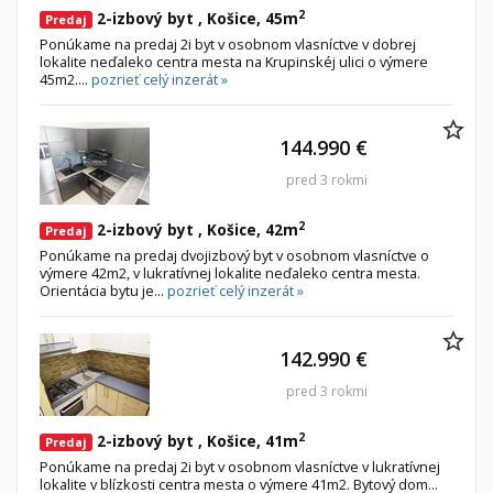
Iný poľnohospodársky pozemok
2
2-izbový byt , Košice, 45m
Predaj
Ponúkame na predaj 2i byt v osobnom vlasníctve v dobrej
lokalite neďaleko centra mesta na Krupinskéj ulici o výmere
Nebytové priestory
Filtre
45m2....
pozrieť celý inzerát »
Administratívne, obchodné
Súkromná inzercia
Skladové, výrobné
Ponuka RK
144.990 €
Rekreačné, reštauračné
Len s fotkou
pred 3 rokmi
Garáž, garážové státie
Novostavba
2
2-izbový byt , Košice, 42m
Predaj
Ponúkame na predaj dvojizbový byt v osobnom vlasníctve o
Hľadaj
search
výmere 42m2, v lukratívnej lokalite neďaleko centra mesta.
Orientácia bytu je...
pozrieť celý inzerát »
Uložiť vyhľadávanie
|
Zasielať na email
alternate_email
Zatvoriť vyhľadávanie
142.990 €
pred 3 rokmi
2
2-izbový byt , Košice, 41m
Predaj
Ponúkame na predaj 2i byt v osobnom vlasníctve v lukratívnej
lokalite v blízkosti centra mesta o výmere 41m2. Bytový dom...