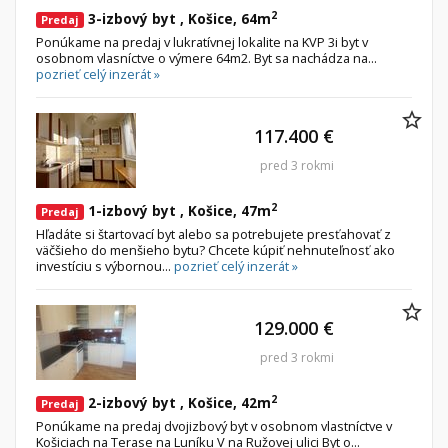
2
3-izbový byt , Košice, 64m
Predaj
Ponúkame na predaj v lukratívnej lokalite na KVP 3i byt v
osobnom vlasníctve o výmere 64m2. Byt sa nachádza na...
pozrieť celý inzerát »
117.400 €
pred 3 rokmi
2
1-izbový byt , Košice, 47m
Predaj
Hľadáte si štartovací byt alebo sa potrebujete presťahovať z
väčšieho do menšieho bytu? Chcete kúpiť nehnuteľnosť ako
investíciu s výbornou...
pozrieť celý inzerát »
129.000 €
pred 3 rokmi
2
2-izbový byt , Košice, 42m
Predaj
Ponúkame na predaj dvojizbový byt v osobnom vlastníctve v
Košiciach na Terase na Luníku V na Ružovej ulici Byt o...