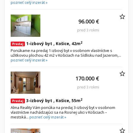
pozrieť celý inzerát »
96.000 €
pred 3 rokmi
2
1-izbový byt , Košice, 42m
Predaj
Ponúkame na predaj 1 izbový byt v osobnom vlastníctve s
užitkovou plochou 42 m2 v Košiciach na Sídlisku nad Jazerom,...
pozrieť celý inzerát »
170.000 €
pred 3 rokmi
2
3-izbový byt , Košice, 55m
Predaj
Alma Reality Vám ponúka na predaj 3-izbový byt v osobnom
vlastníctve nachádzajúci sa na Rosnej ulici v Košiciach –
mestská...
pozrieť celý inzerát »