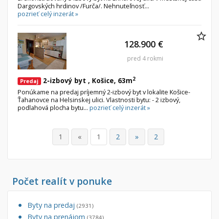
Dargovských hrdinov /Furča/. Nehnuteľnosť...
pozrieť celý inzerát »
128.900 €
pred 4 rokmi
2
2-izbový byt , Košice, 63m
Predaj
Ponúkame na predaj príjemný 2-izbový byt v lokalite Košice-
Ťahanovce na Helsinskej ulici. Vlastnosti bytu: - 2 izbový,
podlahová plocha bytu...
pozrieť celý inzerát »
1
«
1
2
»
2
Počet realít v ponuke
Byty na predaj
(2931)
Byty na prenájom
(3784)