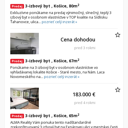
2
3-izbový byt , Košice, 80m
Predaj
Exkluzívne ponúkame na predaj výnimočný, slnečný, teplý 3
izbový byt v osobnom vlastníctve v TOP kvalite na Sídlisku
Ťahanovce, ulica...
pozrieť celý inzerát »
Cena dohodou
pred 3 rokmi
2
3-izbový byt , Košice, 67m
Predaj
Ponúkame na 3 izbový byt v osobnom vlastníctve vo
vyhľadávanej lokalite Košice - Staré mesto, na Nám. Laca
Novomeského na...
pozrieť celý inzerát »
183.000 €
pred 4 rokmi
2
3-izbový byt , Košice, 65m
Predaj
ALMA Reality Vám ponuka tento nadštandardné
zrekonštruovaný 3 izbový byt na Exnárovej ulici v mestskej časti