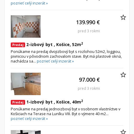
pozrieť celý inzerát »
139.990 €
pred 3 rokmi
2
2-izbový byt , Košice, 52m
Predaj
Ponúkame na predaj dvojizbový byt s rozlohou 52m2, loggiou,
pivnicou v pôvodnom zachovalom stave. Byt má plastové okná,
nachádza sa...
pozrieť celý inzerát »
97.000 €
pred 3 rokmi
2
1-izbový byt , Košice, 40m
Predaj
Ponúkame na predaj jednoizbový byt v osobnom vlastníctve v
Košiciach na Terase na Luníku VIII. Byt o výmere 40 m2...
pozrieť celý inzerát »