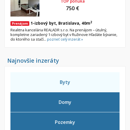
TOP ponuka
Byt
Dom
750 €
Garsónky
Vila
Dvojgarsónky
Chalupa
2
1-izbový byt, Bratislava, 40m
Prenájom
1-izbové
Realitna kancelária REALADR s.r.o. Na prenájom – útulný,
kompletne zariadený 1-izbový byt v Ružinove Hľadáte bývanie,
2-izbové
do ktorého sa stačí...
pozrieť celý inzerát »
3-izbové
4 a viac izbové byty
Najnovšie inzeráty
Pozemok
Stavebné pozemky
Byty
Bývanie a rekreácia
Priemyselný pozemok
Domy
Poľnohospodárske pozemky
Záhrada
Iný poľnohospodársky pozemok
Pozemky