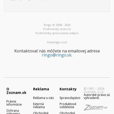
Ringo © 2008 - 2026
Podmienky inzercie
Podmienky spracovania údajov
Getwingu.com
Kontaktovať nás môžete na emailovej adrese
ringo@ringo.sk
.
O
Reklama
Kontakty
© 1997 – 2026
Zoznam, s.r.o.
Zoznam.sk
Autorské práva sú
Reklama u nás
Spravodajstvo
vyhradené.
Právne
Externá
Produktové
informácie
reklama
oddelenie
Ochrana
Obchodné
Obchodné
súkromia