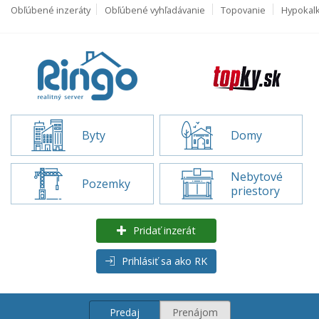
Obľúbené inzeráty
Obľúbené vyhľadávanie
Topovanie
Hypokal
Byty
Domy
Nebytové
Pozemky
priestory
Pridať inzerát
Prihlásiť sa ako RK
Predaj
Prenájom