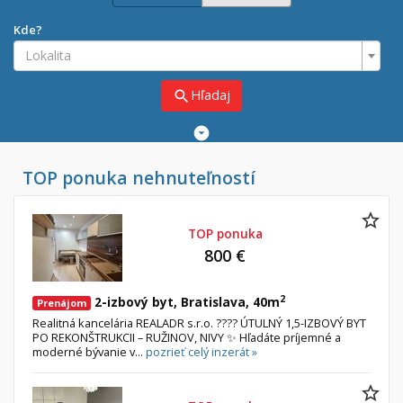
Kde?
Lokalita
Hľadaj
search
Rozšírené
vyhľadávanie
Cena
TOP ponuka nehnuteľností
Predaj
Prenájom
Od:
€
TOP ponuka
800 €
Do:
€
2
2-izbový byt, Bratislava, 40m
Prenájom
Lokalita
Realitná kancelária REALADR s.r.o. ???? ÚTULNÝ 1,5-IZBOVÝ BYT
PO REKONŠTRUKCII – RUŽINOV, NIVY ✨ Hľadáte príjemné a
moderné bývanie v...
pozrieť celý inzerát »