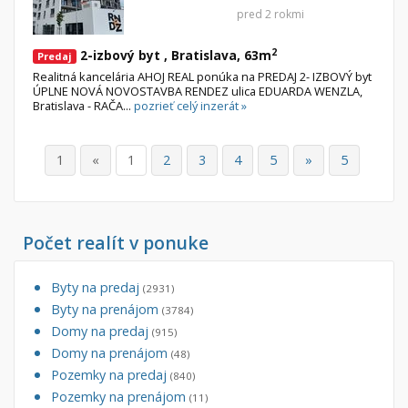
pred 2 rokmi
2
2-izbový byt , Bratislava, 63m
Predaj
Realitná kancelária AHOJ REAL ponúka na PREDAJ 2- IZBOVÝ byt
ÚPLNE NOVÁ NOVOSTAVBA RENDEZ ulica EDUARDA WENZLA,
Bratislava - RAČA...
pozrieť celý inzerát »
1
«
1
2
3
4
5
»
5
Počet realít v ponuke
Byty na predaj
(2931)
Byty na prenájom
(3784)
Domy na predaj
(915)
Domy na prenájom
(48)
Pozemky na predaj
(840)
Pozemky na prenájom
(11)