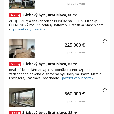
pred rokom
2
3-izbový byt , Bratislava, 88m
Predaj
AHOJ REAL realitná kancelária PONÚKA na PREDAJ 3-izbový
ÚPLNE NOVÝ byt SKY PARK 4, Bottova 5 - Bratislava-Staré Mesto
-...
pozrieť celý inzerát »
225.000 €
pred rokom
2
2-izbový byt , Bratislava, 63m
Predaj
Realitná kancelária AHOJ REAL ponúka na PREDAJ plne
zariadeného nového 2-izbového bytu Bory Na Hrádzi, Mateja
Encingera, Bratislava - poschodie...
pozrieť celý inzerát »
560.000 €
pred rokom
2
3-izbový byt , Bratislava, 88m
Predaj