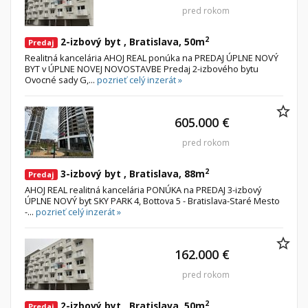
pred rokom
2
2-izbový byt , Bratislava, 50m
Predaj
Realitná kancelária AHOJ REAL ponúka na PREDAJ ÚPLNE NOVÝ
BYT v ÚPLNE NOVEJ NOVOSTAVBE Predaj 2-izbového bytu
Ovocné sady G,...
pozrieť celý inzerát »
605.000 €
pred rokom
2
3-izbový byt , Bratislava, 88m
Predaj
AHOJ REAL realitná kancelária PONÚKA na PREDAJ 3-izbový
ÚPLNE NOVÝ byt SKY PARK 4, Bottova 5 - Bratislava-Staré Mesto
-...
pozrieť celý inzerát »
162.000 €
pred rokom
2
2-izbový byt , Bratislava, 50m
Predaj