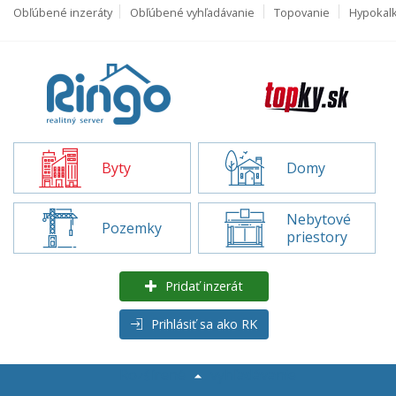
Obľúbené inzeráty
Obľúbené vyhľadávanie
Topovanie
Hypokal
Byty
Domy
Nebytové
Pozemky
priestory
Pridať inzerát
Prihlásiť sa ako RK
Rozšírené
vyhľadávanie
Byty na