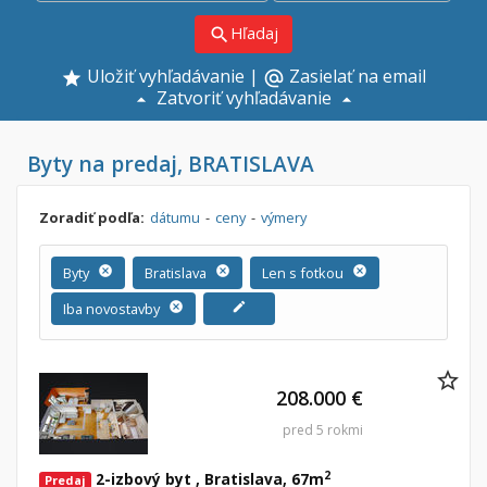
Hľadaj
search
Uložiť vyhľadávanie
|
Zasielať na email
alternate_email
Zatvoriť vyhľadávanie
Byty na predaj, BRATISLAVA
Zoradiť podľa:
dátumu
-
ceny
-
výmery
Byty
cancel
Bratislava
cancel
Len s fotkou
cancel
Iba novostavby
cancel
edit
208.000 €
pred 5 rokmi
2
2-izbový byt , Bratislava, 67m
Predaj