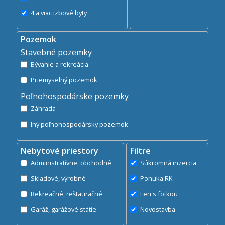
4 a viac izbové byty
Pozemok
Stavebné pozemky
Bývanie a rekreácia
Priemyselný pozemok
Poľnohospodárske pozemky
Záhrada
Iný poľnohospodársky pozemok
Nebytové priestory
Filtre
Administratívne, obchodné
Súkromná inzercia
Skladové, výrobné
Ponuka RK
Rekreačné, reštauračné
Len s fotkou
Garáž, garážové státie
Novostavba