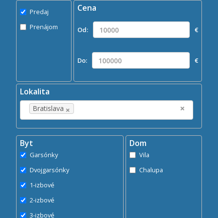
Cena
Predaj
Predaj
Prenájom
Prenájom
Od:
€
Kde?
×
Bratislava
Do:
€
Hľadaj
search
Lokalita
×
×
Bratislava
Byt
Dom
Garsónky
Vila
Dvojgarsónky
Chalupa
1-izbové
2-izbové
3-izbové