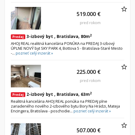
519.000 €
pred rokom
2
3-izbový byt , Bratislava, 80m
Predaj
AHOJ REAL realitná kancelária PONÚKA na PREDAJ 3-izbový
ÚPLNE NOVÝ byt SKY PARK 4, Bottova 5 - Bratislava-Staré Mesto
-...
pozrieť celý inzerát »
225.000 €
pred rokom
2
2-izbový byt , Bratislava, 63m
Predaj
Realitná kancelária AHOJ REAL ponúka na PREDAJ plne
zariadeného nového 2-izbového bytu Bory Na Hrádzi, Mateja
Encingera, Bratislava - poschodie...
pozrieť celý inzerát »
507.000 €