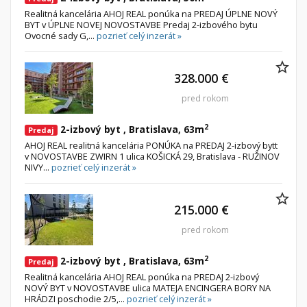
Realitná kancelária AHOJ REAL ponúka na PREDAJ ÚPLNE NOVÝ
BYT v ÚPLNE NOVEJ NOVOSTAVBE Predaj 2-izbového bytu
Ovocné sady G,...
pozrieť celý inzerát »
328.000 €
pred rokom
2
2-izbový byt , Bratislava, 63m
Predaj
AHOJ REAL realitná kancelária PONÚKA na PREDAJ 2-izbový bytt
v NOVOSTAVBE ZWIRN 1 ulica KOŠICKÁ 29, Bratislava - RUŽINOV
NIVY...
pozrieť celý inzerát »
215.000 €
pred rokom
2
2-izbový byt , Bratislava, 63m
Predaj
Realitná kancelária AHOJ REAL ponúka na PREDAJ 2-izbový
NOVÝ BYT v NOVOSTAVBE ulica MATEJA ENCINGERA BORY NA
HRÁDZI poschodie 2/5,...
pozrieť celý inzerát »