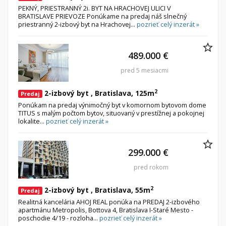
PEKNÝ, PRIESTRANNÝ 2i. BYT NA HRACHOVEJ ULICI V
BRATISLAVE PRIEVOZE Ponúkame na predaj náš slnečný
priestranný 2-izbový byt na Hrachovej...
pozrieť celý inzerát »
489.000 €
pred 5 mesiacmi
2
2-izbový byt , Bratislava, 125m
Predaj
Ponúkam na predaj výnimočný byt v komornom bytovom dome
TITUS s malým počtom bytov, situovaný v prestížnej a pokojnej
lokalite...
pozrieť celý inzerát »
299.000 €
pred rokom
2
2-izbový byt , Bratislava, 55m
Predaj
Realitná kancelária AHOJ REAL ponúka na PREDAJ 2-izbového
apartmánu Metropolis, Bottova 4, Bratislava I-Staré Mesto -
poschodie 4/19 - rozloha...
pozrieť celý inzerát »