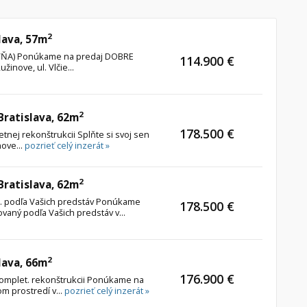
2
lava, 57m
TOVŇA) Ponúkame na predaj DOBRE
114.900 €
inove, ul. Vlčie...
2
 Bratislava, 62m
178.500 €
etnej rekonštrukcii Splňte si svoj sen
nove...
pozrieť celý inzerát »
2
 Bratislava, 62m
štr. podľa Vašich predstáv Ponúkame
178.500 €
ovaný podľa Vašich predstáv v...
2
lava, 66m
176.900 €
komplet. rekonštrukcii Ponúkame na
om prostredí v...
pozrieť celý inzerát »