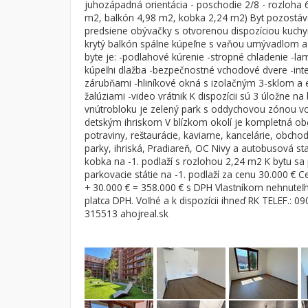
juhozápadná orientácia - poschodie 2/8 - rozloha 
m2, balkón 4,98 m2, kobka 2,24 m2) Byt pozostáva
Byt
Dom
predsiene obývačky s otvorenou dispozíciou kuch
Garsónky
Vila
krytý balkón spálne kúpeľne s vaňou umývadlom a
byte je: -podlahové kúrenie -stropné chladenie -la
Dvojgarsónky
Chalupa
kúpeľni dlažba -bezpečnostné vchodové dvere -int
1-izbové
zárubňami -hliníkové okná s izolačným 3-sklom a 
žalúziami -video vrátnik K dispozícii sú 3 úložne na 
2-izbové
vnútrobloku je zelený park s oddychovou zónou vo
detským ihriskom V blízkom okolí je kompletná ob
3-izbové
potraviny, reštaurácie, kaviarne, kancelárie, obchod
4 a viac izbové byty
parky, ihriská, Pradiareň, OC Nivy a autobusová sta
kobka na -1. podlaží s rozlohou 2,24 m2 K bytu s
parkovacie státie na -1. podlaží za cenu 30.000 € C
+ 30.000 € = 358.000 € s DPH Vlastníkom nehnuteľn
platca DPH. Voľné a k dispozícii ihneď RK TELEF.: 
315513 ahojreal.sk