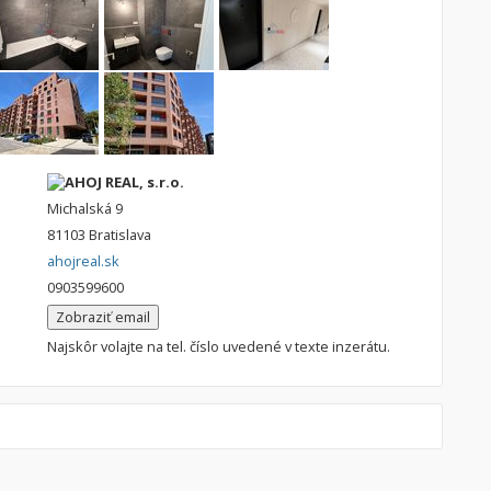
AHOJ REAL, s.r.o.
Michalská 9
81103 Bratislava
ahojreal.sk
0903599600
Zobraziť email
Najskôr volajte na tel. číslo uvedené v texte inzerátu.