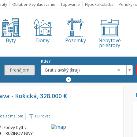
ráty
Obľúbené vyhľadávanie
Topovanie
Hypokalkulačka
Ponuky n
Byty
Domy
Pozemky
Nebytové
priestory
Kde?
×
Prenájom
Bratislavský (kraj)
Rozšírené
vyhľadávanie
Lokalita
lava - Košická, 328.000 €
Bratislavský (kra
€
oslať mailom
TOPovať
vertical_align_top
€
-izbový bytt v
 - RUŽINOV NIVY -