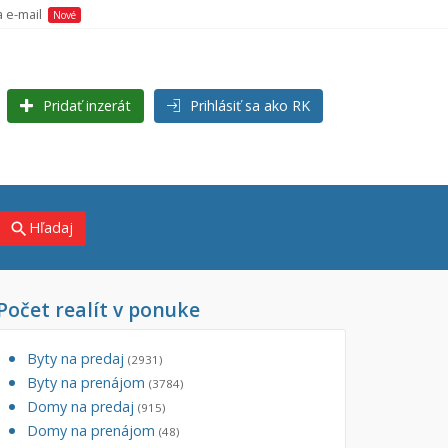
a e-mail
Nové
Pridať inzerát
Prihlásiť sa ako RK
Hľadaj
search
Počet realít v ponuke
×
×
j)
Byty na predaj
(2931)
Byty na prenájom
(3784)
Domy na predaj
(915)
Domy na prenájom
(48)