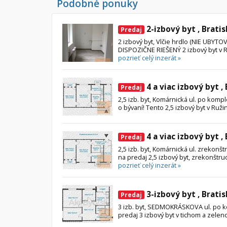
Podobné ponuky
2-izbový byt , Bratis
Predaj
2 izbový byt, Vlčie hrdlo (NIE UBY
DISPOZIČNE RIEŠENÝ 2 izbový byt v Ruž
pozrieť celý inzerát »
4 a viac izbový byt ,
Predaj
2,5 izb. byt, Komárnická ul. po kompl
o bývaní! Tento 2,5 izbový byt v Ruži
4 a viac izbový byt ,
Predaj
2,5 izb. byt, Komárnická ul. zrekon
na predaj 2,5 izbový byt, zrekonštru
pozrieť celý inzerát »
3-izbový byt , Bratis
Predaj
3 izb. byt, SEDMOKRÁSKOVA ul. po 
predaj 3 izbový byt v tichom a zelen