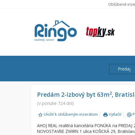
Obľúbené inze
Predaj
Cena
Predaj
2
Predám 2-izbový byt 63m
, Bratis
Prenájom
(v ponuke 724 dní)
Od:
Uložiť k obľúbeným inzerátom
Vytlačiť
P
print
alternate_email
Do:
AHOJ REAL realitná kancelária PONÚKA na PREDAJ 2
NOVOSTAVBE ZWIRN 1 ulica KOŠICKÁ 29, Bratislava