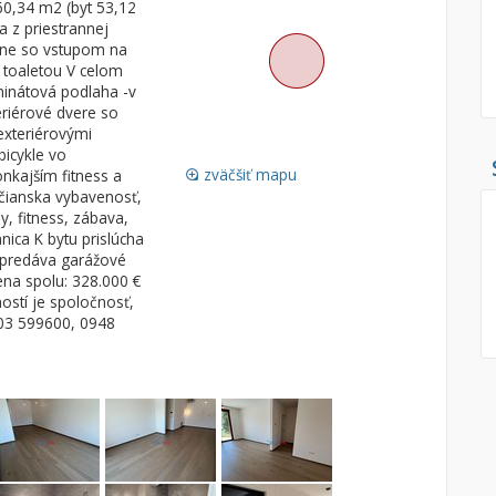
60,34 m2 (byt 53,12
 z priestrannej
Pozemok
Nebytové pries
yne so vstupom na
Stavebné pozemky
 toaletou V celom
minátová podlaha -v
Bývanie a rekreácia
Skladové, výrob
eriérové dvere so
Priemyselný pozemok
Rekreačné, rešt
exteriérovými
bicykle vo
Poľnohospodárske pozemky
Ga
zväčšiť mapu
nkajším fitness a
loupe
Záhrada
čianska vybavenosť,
y, fitness, zábava,
Iný poľnohospodársky pozemok
nica K bytu prislúcha
a predáva garážové
ena spolu: 328.000 €
ostí je spoločnosť,
Hľadaj
search
0903 599600, 0948
Uložiť vyhľadávanie
|
Zasielať na email
alternate_email
Zatvoriť vyhľadávanie