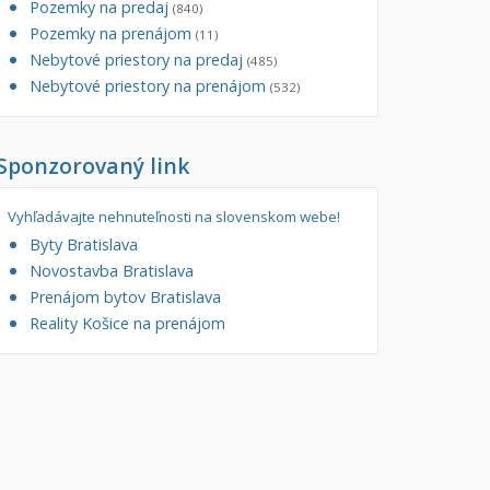
Pozemky na predaj
(840)
tory
Pozemky na prenájom
Filtre
(11)
Nebytové priestory na predaj
Administratívne, obchodné
Súkromná inzercia
(485)
Nebytové priestory na prenájom
(532)
né
Ponuka RK
auračné
Len s fotkou
Sponzorovaný link
ráž, garážové státie
Novostavba
Vyhľadávajte nehnuteľnosti na slovenskom webe!
Byty Bratislava
Novostavba Bratislava
Prenájom bytov Bratislava
Reality Košice na prenájom