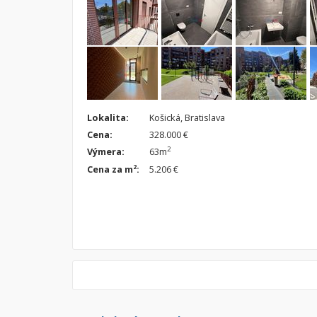
Lokalita:
Košická, Bratislava
Cena:
328.000 €
2
Výmera:
63m
2
Cena za m
:
5.206 €