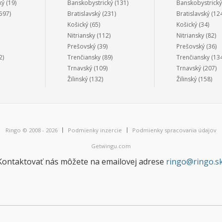
ký
(19)
Banskobystrický
(131)
Banskobystrický
597)
Bratislavský
(231)
Bratislavský
(124
Košický
(65)
Košický
(34)
Nitriansky
(112)
Nitriansky
(82)
Prešovský
(39)
Prešovský
(36)
2)
Trenčiansky
(89)
Trenčiansky
(134
Trnavský
(109)
Trnavský
(207)
Žilinský
(132)
Žilinský
(158)
Ringo © 2008 - 2026
Podmienky inzercie
Podmienky spracovania údajov
Getwingu.com
Kontaktovať nás môžete na emailovej adrese
ringo@ringo.s