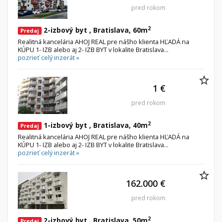
pred rokom
2
2-izbový byt , Bratislava, 60m
Predaj
Realitná kancelária AHOJ REAL pre nášho klienta HĽADÁ na
KÚPU 1- IZB alebo aj 2- IZB BYT v lokalite Bratislava...
pozrieť celý inzerát »
1 €
pred rokom
2
1-izbový byt , Bratislava, 40m
Predaj
Realitná kancelária AHOJ REAL pre nášho klienta HĽADÁ na
KÚPU 1- IZB alebo aj 2- IZB BYT v lokalite Bratislava...
pozrieť celý inzerát »
162.000 €
pred rokom
2
2-izbový byt , Bratislava, 50m
Predaj