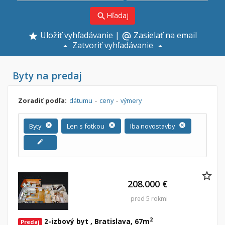
Hľadaj
search
Uložiť vyhľadávanie
|
Zasielať na email
alternate_email
Zatvoriť vyhľadávanie
Byty na predaj
Zoradiť podľa:
dátumu
-
ceny
-
výmery
Byty
cancel
Len s fotkou
cancel
Iba novostavby
cancel
edit
208.000 €
pred 5 rokmi
2
2-izbový byt , Bratislava, 67m
Predaj