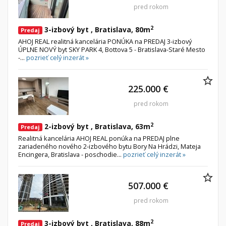
pred rokom
2
3-izbový byt , Bratislava, 80m
Predaj
AHOJ REAL realitná kancelária PONÚKA na PREDAJ 3-izbový
ÚPLNE NOVÝ byt SKY PARK 4, Bottova 5 - Bratislava-Staré Mesto
-...
pozrieť celý inzerát »
225.000 €
pred rokom
2
2-izbový byt , Bratislava, 63m
Predaj
Realitná kancelária AHOJ REAL ponúka na PREDAJ plne
zariadeného nového 2-izbového bytu Bory Na Hrádzi, Mateja
Encingera, Bratislava - poschodie...
pozrieť celý inzerát »
507.000 €
pred rokom
2
3-izbový byt , Bratislava, 88m
Predaj