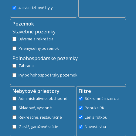
4 a viac izbové byty
Pozemok
Stavebné pozemky
Bývanie a rekreácia
Priemyselný pozemok
Poľnohospodárske pozemky
Záhrada
Iný poľnohospodársky pozemok
Nebytové priestory
Filtre
Administratívne, obchodné
Súkromná inzercia
Skladové, výrobné
Ponuka RK
Rekreačné, reštauračné
Len s fotkou
Garáž, garážové státie
Novostavba