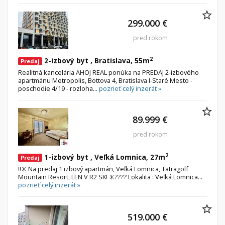
299.000 €
pred rokom
2
2-izbový byt , Bratislava, 55m
Predaj
Realitná kancelária AHOJ REAL ponúka na PREDAJ 2-izbového
apartmánu Metropolis, Bottova 4, Bratislava I-Staré Mesto -
poschodie 4/19 - rozloha...
pozrieť celý inzerát »
89.999 €
pred rokom
2
1-izbový byt , Veľká Lomnica, 27m
Predaj
‼️✳️ Na predaj 1 izbový apartmán, Veľká Lomnica, Tatragolf
Mountain Resort, LEN V R2 SK! ✳️???? Lokalita : Veľká Lomnica...
pozrieť celý inzerát »
519.000 €