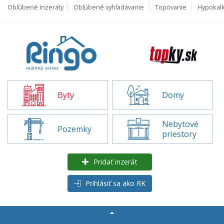
Obľúbené inzeráty
Obľúbené vyhľadávanie
Topovanie
Hypokal
Byty
Domy
Nebytové
Pozemky
priestory
Pridať inzerát
Prihlásiť sa ako RK
Rozšírené
vyhľadávanie
Byty na