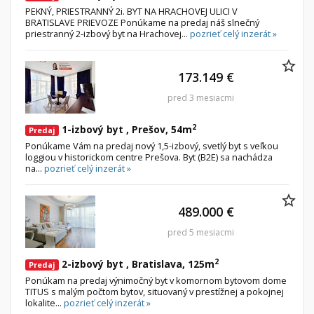
PEKNÝ, PRIESTRANNÝ 2i. BYT NA HRACHOVEJ ULICI V
BRATISLAVE PRIEVOZE Ponúkame na predaj náš slnečný
priestranný 2-izbový byt na Hrachovej...
pozrieť celý inzerát »
173.149 €
pred 3 mesiacmi
2
1-izbový byt , Prešov, 54m
Predaj
Ponúkame Vám na predaj nový 1,5-izbový, svetlý byt s veľkou
loggiou v historickom centre Prešova. Byt (B2E) sa nachádza
na...
pozrieť celý inzerát »
489.000 €
pred 5 mesiacmi
2
2-izbový byt , Bratislava, 125m
Predaj
Ponúkam na predaj výnimočný byt v komornom bytovom dome
TITUS s malým počtom bytov, situovaný v prestížnej a pokojnej
lokalite...
pozrieť celý inzerát »