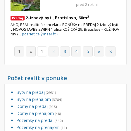
pred 2 rokmi
2
2-izbový byt , Bratislava, 60m
Predaj
AHOJ REAL realitná kancelária PONÚKA na PREDAJ 2-izbový bytt
v NOVOSTAVBE ZWIRN 1 ulica KOŠICKÁ 29, Bratislava - RUŽINOV
NIVY...
pozrieť celý inzerát »
1
«
1
2
3
4
5
»
8
Počet realít v ponuke
Byty na predaj
(2931)
Byty na prenájom
(3784)
Domy na predaj
(915)
Domy na prenájom
(48)
Pozemky na predaj
(840)
Pozemky na prenájom
(11)