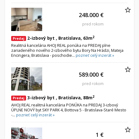
248.000 €
pred rokom
2
2-izbový byt , Bratislava, 63m
Predaj
Realitná kancelária AHOJ REAL ponúka na PREDAJ plne
zariadeného nového 2-izbového bytu Bory Na Hrádzi, Mateja
Encingera, Bratislava - poschodie...
pozrieť celý inzerát »
589.000 €
pred rokom
2
3-izbový byt , Bratislava, 88m
Predaj
AHOJ REAL realitná kancelária PONÚKA na PREDAJ 3-izbový
ÚPLNE NOVÝ byt SKY PARK 4, Bottova 5 - Bratislava-Staré Mesto
-...
pozrieť celý inzerát »
1 €