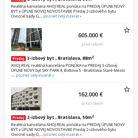
Realitná kancelária AHOJ REAL ponúka na PREDAJ ÚPLNE NOVÝ
BYT v ÚPLNE NOVEJ NOVOSTAVBE Predaj 2-izbového bytu
Ovocné sady G,...
pozrieť celý inzerát »
605.000 €
pred rokom
2
3-izbový byt , Bratislava, 88m
Predaj
AHOJ REAL realitná kancelária PONÚKA na PREDAJ 3-izbový
ÚPLNE NOVÝ byt SKY PARK 4, Bottova 5 - Bratislava-Staré Mesto
-...
pozrieť celý inzerát »
162.000 €
pred rokom
2
2-izbový byt , Bratislava, 50m
Predaj
Realitná kancelária AHOJ REAL ponúka na PREDAJ ÚPLNE NOVÝ
BYT v ÚPLNE NOVEJ NOVOSTAVBE Predaj 2-izbového bytu
Ovocné sady G,...
pozrieť celý inzerát »