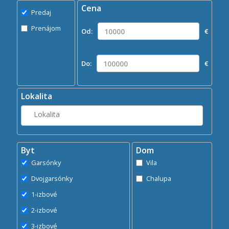
Cena
Predaj
Predaj
Prenájom
Prenájom
Od:
€
Kde?
Lokalita
Do:
€
Hľadaj
search
Lokalita
Byt
Dom
Garsónky
Vila
Dvojgarsónky
Chalupa
1-izbové
2-izbové
3-izbové