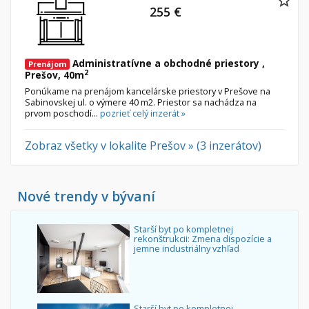
255 €
Administratívne a obchodné priestory ,
Prenájom
2
Prešov, 40m
Ponúkame na prenájom kancelárske priestory v Prešove na
Sabinovskej ul. o výmere 40 m2. Priestor sa nachádza na
prvom poschodí...
pozrieť celý inzerát »
Zobraz všetky v lokalite Prešov » (3 inzerátov)
Nové trendy v bývaní
Starší byt po kompletnej
rekonštrukcii: Zmena dispozície a
jemne industriálny vzhľad
Starší byt po kompletnej