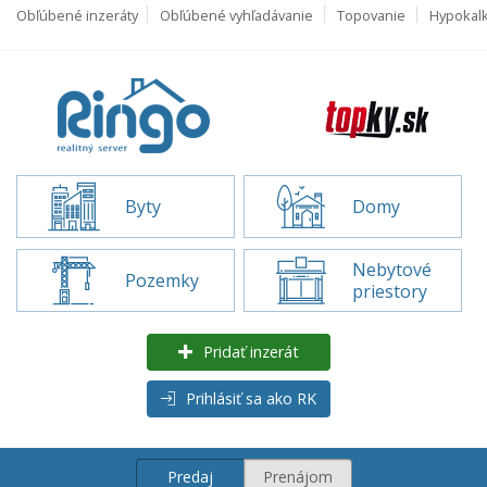
Obľúbené inzeráty
Obľúbené vyhľadávanie
Topovanie
Hypokal
Byty
Domy
Nebytové
Pozemky
priestory
Pridať inzerát
Prihlásiť sa ako RK
Predaj
Prenájom