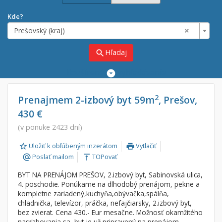
Kde?
×
Prešovský (kraj)
Hľadaj
search
Rozšírené
vyhľadávanie
Cena
Predaj
2
Prenajmem 2-izbový byt 59m
, Prešov,
430 €
Prenájom
Od:
€
(v ponuke 2423 dní)
Uložiť k obľúbeným inzerátom
Vytlačiť
Do:
€
print
Poslať mailom
TOPovať
alternate_email
vertical_align_top
BYT NA PRENÁJOM PREŠOV, 2.izbový byt, Sabinovská ulica,
Lokalita
4. poschodie. Ponúkame na dlhodobý prenájom, pekne a
×
kompletne zariadený,kuchyňa,obývačka,spálňa,
×
Prešovský (kraj)
chladnička, televízor, práčka, nefajčiarsky, 2.izbový byt,
bez zvierat. Cena 430.- Eur mesačne. Možnosť okamžitého
nasťahovania sa, byt je už pripravený na prenájom.