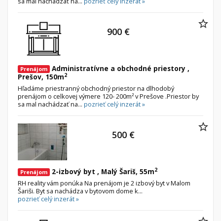
sa mal nachádzať na...
pozrieť celý inzerát »
900 €
Administratívne a obchodné priestory ,
Prenájom
2
Prešov, 150m
Hľadáme priestranný obchodný priestor na dlhodobý
prenájom o celkovej výmere 120- 200m² v Prešove .Priestor by
sa mal nachádzať na...
pozrieť celý inzerát »
500 €
2
2-izbový byt , Malý Šariš, 55m
Prenájom
RH reality vám ponúka Na prenájom je 2 izbový byt v Malom
Šariši. Byt sa nachádza v bytovom dome k...
pozrieť celý inzerát »