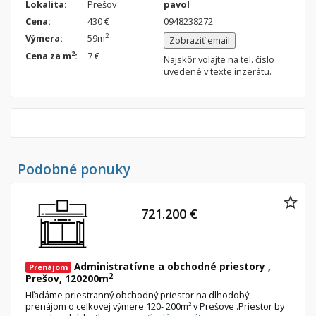
Lokalita:
Prešov
pavol
Nebytové priestory
Filtre
Cena:
430 €
0948238272
Administratívne, obchodné
Súkromná inzercia
2
Výmera:
59m
Zobraziť email
Skladové, výrobné
Ponuka RK
2
Cena za m
:
7 €
Najskôr volajte na tel. číslo
uvedené v texte inzerátu.
Rekreačné, reštauračné
Len s fotkou
Garáž, garážové státie
Novostavba
Hľadaj
search
Podobné ponuky
Uložiť vyhľadávanie
|
Zasielať na email
alternate_email
Zatvoriť vyhľadávanie
721.200 €
Administratívne a obchodné priestory ,
Prenájom
2
Prešov, 120200m
Hľadáme priestranný obchodný priestor na dlhodobý
prenájom o celkovej výmere 120- 200m² v Prešove .Priestor by