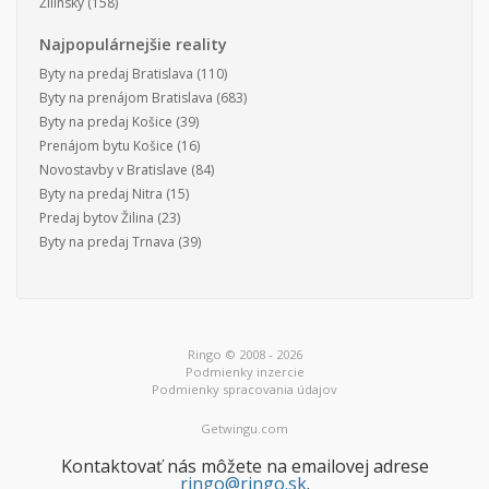
Žilinský
(158)
Najpopulárnejšie reality
Byty na predaj Bratislava
(110)
Byty na prenájom Bratislava
(683)
Byty na predaj Košice
(39)
Prenájom bytu Košice
(16)
Novostavby v Bratislave
(84)
Byty na predaj Nitra
(15)
Predaj bytov Žilina
(23)
Byty na predaj Trnava
(39)
Ringo © 2008 - 2026
Podmienky inzercie
Podmienky spracovania údajov
Getwingu.com
Kontaktovať nás môžete na emailovej adrese
ringo@ringo.sk
.