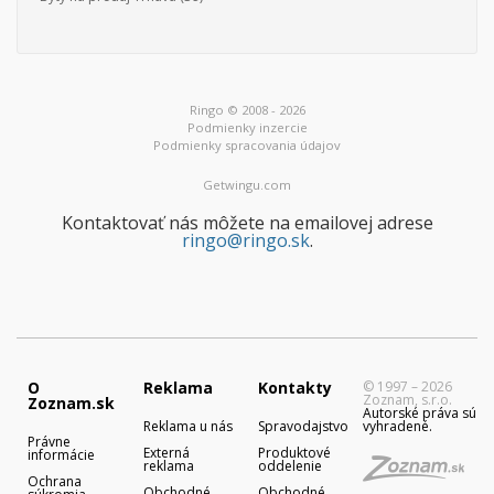
Ringo © 2008 - 2026
Podmienky inzercie
Podmienky spracovania údajov
Getwingu.com
Kontaktovať nás môžete na emailovej adrese
ringo@ringo.sk
.
O
Reklama
Kontakty
© 1997 – 2026
Zoznam, s.r.o.
Zoznam.sk
Autorské práva sú
Reklama u nás
Spravodajstvo
vyhradené.
Právne
Externá
Produktové
informácie
reklama
oddelenie
Ochrana
Obchodné
Obchodné