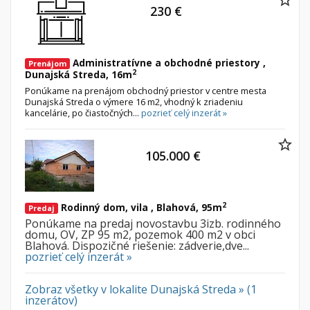
230 €
Administratívne a obchodné priestory ,
Prenájom
2
Dunajská Streda, 16m
Ponúkame na prenájom obchodný priestor v centre mesta
Dunajská Streda o výmere 16 m2, vhodný k zriadeniu
kancelárie, po čiastočných...
pozrieť celý inzerát »
105.000 €
2
Rodinný dom, vila , Blahová, 95m
Predaj
Ponúkame na predaj novostavbu 3izb. rodinného
domu, OV, ZP 95 m2, pozemok 400 m2 v obci
Blahová. Dispozičné riešenie: zádverie,dve...
pozrieť celý inzerát »
Zobraz všetky v lokalite Dunajská Streda » (1
inzerátov)