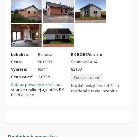
Nebytové priestory
Filtre
Administratívne, obchodné
Súkromná inzercia
Skladové, výrobné
Ponuka RK
Rekreačné, reštauračné
Len s fotkou
Garáž, garážové státie
Novostavba
Lokalita:
Blahová
RK BOREAL s.r.o.
Hľadaj
search
Cena:
98.000 €
Sabinovská 14
2
Výmera:
95m
82108
Uložiť vyhľadávanie
|
Zasielať na email
alternate_email
2
Cena za m
:
1.032 €
Zobraziť email
Zatvoriť vyhľadávanie
Zobraz pôvodný inzerát
na
Najskôr volajte na tel. číslo
stránke realitnej agentúry RK
uvedené v texte inzerátu.
BOREAL s.r.o.