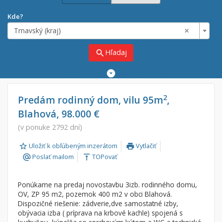
Kde?
×
Trnavský (kraj)
Hľadaj
search
Rozšírené
vyhľadávanie
Cena
Predaj
2
Predám rodinný dom, vilu 95m
,
Blahová, 98.000 €
Prenájom
Od:
€
(v ponuke 2792 dní)
Uložiť k obľúbeným inzerátom
Vytlačiť
Do:
€
print
Poslať mailom
TOPovať
alternate_email
vertical_align_top
Lokalita
Ponúkame na predaj novostavbu 3izb. rodinného domu,
×
×
OV, ZP 95 m2, pozemok 400 m2 v obci Blahová.
Trnavský (kraj)
Dispozičné riešenie: zádverie,dve samostatné izby,
obývacia izba ( príprava na krbové kachle) spojená s