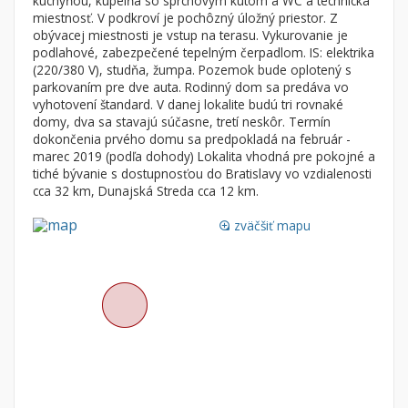
kuchyňou, kúpelňa so sprchovým kútom a WC a technická
Byt
Dom
miestnosť. V podkroví je pochôzný úložný priestor. Z
obývacej miestnosti je vstup na terasu. Vykurovanie je
Garsónky
Vila
podlahové, zabezpečené tepelným čerpadlom. IS: elektrika
Dvojgarsónky
Chalupa
(220/380 V), studňa, žumpa. Pozemok bude oplotený s
parkovaním pre dve auta. Rodinný dom sa predáva vo
1-izbové
vyhotovení štandard. V danej lokalite budú tri rovnaké
domy, dva sa stavajú súčasne, tretí neskôr. Termín
2-izbové
dokončenia prvého domu sa predpokladá na február -
3-izbové
marec 2019 (podľa dohody) Lokalita vhodná pre pokojné a
tiché bývanie s dostupnosťou do Bratislavy vo vzdialenosti
4 a viac izbové byty
cca 32 km, Dunajská Streda cca 12 km.
Pozemok
zväčšiť mapu
loupe
Stavebné pozemky
Bývanie a rekreácia
Priemyselný pozemok
Poľnohospodárske pozemky
Záhrada
Iný poľnohospodársky pozemok