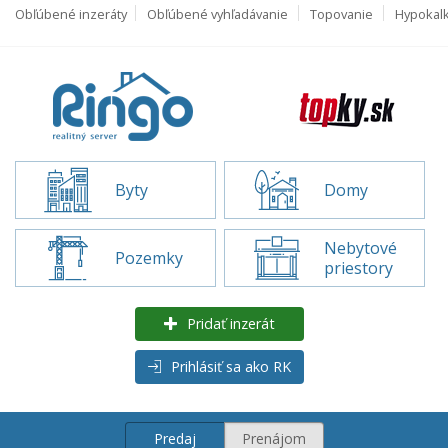
Obľúbené inzeráty
Obľúbené vyhľadávanie
Topovanie
Hypokal
Byty
Domy
Nebytové
Pozemky
priestory
Pridať inzerát
Prihlásiť sa ako RK
Predaj
Prenájom