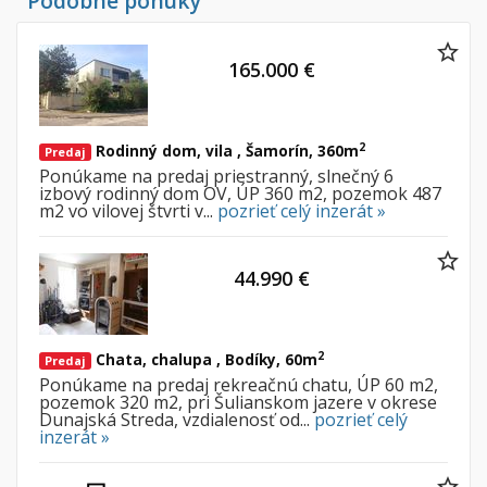
Podobné ponuky
165.000 €
2
Rodinný dom, vila , Šamorín, 360m
Predaj
Ponúkame na predaj priestranný, slnečný 6
izbový rodinný dom OV, ÚP 360 m2, pozemok 487
m2 vo vilovej štvrti v...
pozrieť celý inzerát »
44.990 €
2
Chata, chalupa , Bodíky, 60m
Predaj
Ponúkame na predaj rekreačnú chatu, ÚP 60 m2,
pozemok 320 m2, pri Šulianskom jazere v okrese
Dunajská Streda, vzdialenosť od...
pozrieť celý
inzerát »