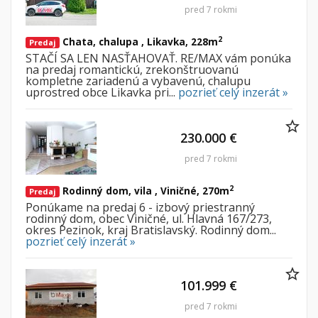
pred 7 rokmi
2
Chata, chalupa , Likavka, 228m
Predaj
STAČÍ SA LEN NASŤAHOVAŤ. RE/MAX vám ponúka
na predaj romantickú, zrekonštruovanú
kompletne zariadenú a vybavenú, chalupu
uprostred obce Likavka pri...
pozrieť celý inzerát »
230.000 €
pred 7 rokmi
2
Rodinný dom, vila , Viničné, 270m
Predaj
Ponúkame na predaj 6 - izbový priestranný
rodinný dom, obec Viničné, ul. Hlavná 167/273,
okres Pezinok, kraj Bratislavský. Rodinný dom...
pozrieť celý inzerát »
101.999 €
pred 7 rokmi