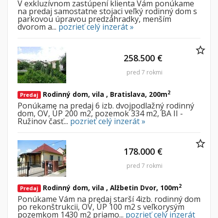
V exkluzívnom zastúpení klienta Vám ponúkame
na predaj samostatne stojaci veľký rodinný dom s
parkovou úpravou predzáhradky, menším
dvorom a...
pozrieť celý inzerát »
258.500 €
pred 7 rokmi
2
Rodinný dom, vila , Bratislava, 200m
Predaj
Ponúkame na predaj 6 izb. dvojpodlažný rodinný
dom, OV, ÚP 200 m2, pozemok 334 m2, BA II -
Ružinov časť...
pozrieť celý inzerát »
178.000 €
pred 7 rokmi
2
Rodinný dom, vila , Alžbetin Dvor, 100m
Predaj
Ponúkame Vám na predaj starší 4izb. rodinný dom
po rekonštrukcii, OV, ÚP 100 m2 s veľkorysým
pozemkom 1430 m2 priamo...
pozrieť celý inzerát