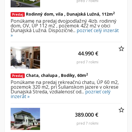
pred 7 rokmi
2
Rodinný dom, vila , Dunajská Lužná, 112m
Predaj
Byt
Dom
Ponúkame na predaj dvojpodlažný 4izb. rodinný
Garsónky
Vila
dom, OV, ÚP 112 m2 , pozemok 422 m2 v obci
Dunajská Lužná. Dispozičné...
pozrieť celý inzerát
Dvojgarsónky
Chalupa
»
1-izbové
2-izbové
44.990 €
3-izbové
pred 7 rokmi
4 a viac izbové byty
2
Chata, chalupa , Bodíky, 60m
Predaj
Ponúkame na predaj rekreačnú chatu, ÚP 60 m2,
Pozemok
pozemok 320 m2, pri Šulianskom jazere v okrese
Dunajská Streda, vzdialenosť od...
pozrieť celý
Stavebné pozemky
inzerát »
Bývanie a rekreácia
Priemyselný pozemok
389.000 €
Poľnohospodárske pozemky
pred 7 rokmi
Záhrada