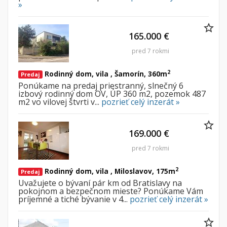
»
165.000 €
pred 7 rokmi
2
Rodinný dom, vila , Šamorín, 360m
Predaj
Ponúkame na predaj priestranný, slnečný 6
izbový rodinný dom OV, ÚP 360 m2, pozemok 487
m2 vo vilovej štvrti v...
pozrieť celý inzerát »
169.000 €
pred 7 rokmi
2
Rodinný dom, vila , Miloslavov, 175m
Predaj
Uvažujete o bývaní pár km od Bratislavy na
pokojnom a bezpečnom mieste? Ponúkame Vám
príjemné a tiché bývanie v 4...
pozrieť celý inzerát »