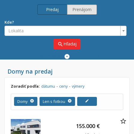
Predaj
Prenájom
Kde?
Lokalita
Hľadaj
search
Rozšírené
vyhľadávanie
Cena
Domy na predaj
Predaj
Prenájom
Od:
€
Zoradiť podľa:
dátumu
-
ceny
-
výmery
Do:
€
Domy
cancel
Len s fotkou
cancel
edit
Lokalita
155.000 €