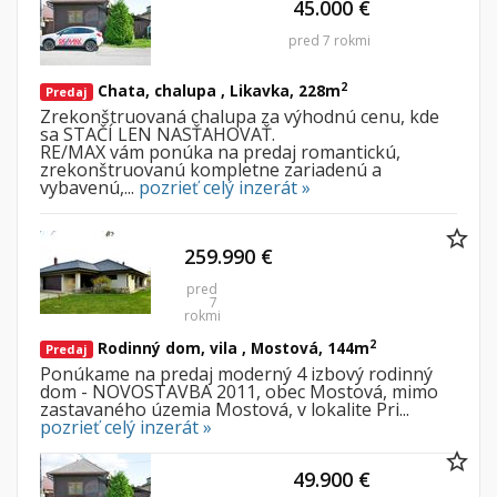
45.000 €
pred 7 rokmi
2
Chata, chalupa , Likavka, 228m
Predaj
Zrekonštruovaná chalupa za výhodnú cenu, kde
sa STAČÍ LEN NASŤAHOVAŤ.
RE/MAX vám ponúka na predaj romantickú,
zrekonštruovanú kompletne zariadenú a
vybavenú,...
pozrieť celý inzerát »
259.990 €
pred
7
rokmi
2
Rodinný dom, vila , Mostová, 144m
Predaj
Ponúkame na
p
redaj
moderný 4
izbový rodinný
dom
- NOVOSTAVBA 2011
,
obec Mostová, mimo
zastavaného územia Mostová, v lokalite Pri...
pozrieť celý inzerát »
49.900 €