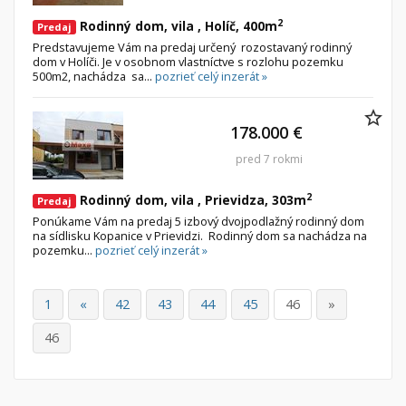
2
Rodinný dom, vila , Holíč, 400m
Predaj
Predstavujeme Vám na predaj určený rozostavaný rodinný
dom v Holíči. Je v osobnom vlastníctve s rozlohu pozemku
500m2, nachádza sa...
pozrieť celý inzerát »
178.000 €
pred 7 rokmi
2
Rodinný dom, vila , Prievidza, 303m
Predaj
Ponúkame Vám na predaj 5 izbový dvojpodlažný rodinný dom
na sídlisku Kopanice v Prievidzi. Rodinný dom sa nachádza na
pozemku...
pozrieť celý inzerát »
1
«
42
43
44
45
46
»
46