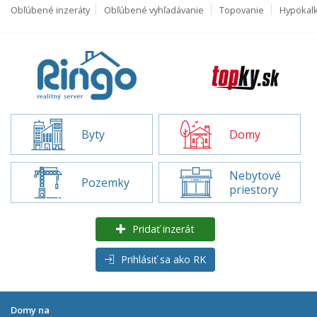
Obľúbené inzeráty
Obľúbené vyhľadávanie
Topovanie
Hypokal
Byty
Domy
Nebytové
Pozemky
priestory
Pridať inzerát
Prihlásiť sa ako RK
Domy na