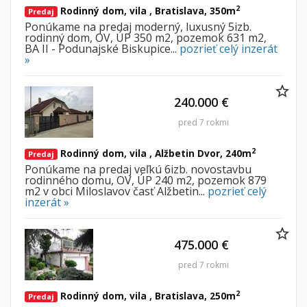
Iný poľnohospodársky pozemok
2
Rodinný dom, vila , Bratislava, 350m
Predaj
Ponúkame na predaj moderný, luxusný 5izb.
rodinný dom, OV, ÚP 350 m2, pozemok 631 m2,
Nebytové priestory
Filtre
BA II - Podunajské Biskupice...
pozrieť celý inzerát
»
Administratívne, obchodné
Súkromná inzercia
Skladové, výrobné
Ponuka RK
240.000 €
Rekreačné, reštauračné
Len s fotkou
pred 7 rokmi
Garáž, garážové státie
Novostavba
2
Rodinný dom, vila , Alžbetin Dvor, 240m
Predaj
Hľadaj
search
Ponúkame na predaj veľkú 6izb. novostavbu
rodinného domu, OV, ÚP 240 m2, pozemok 879
m2 v obci Miloslavov časť Alžbetin...
pozrieť celý
Uložiť vyhľadávanie
|
Zasielať na email
alternate_email
inzerát »
Zatvoriť vyhľadávanie
475.000 €
pred 7 rokmi
2
Rodinný dom, vila , Bratislava, 250m
Predaj