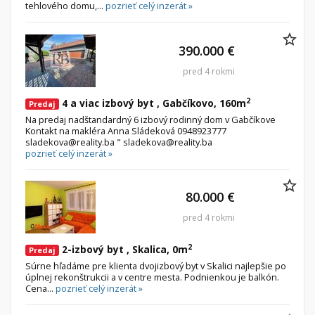
tehlového domu,...
pozrieť celý inzerát »
390.000 €
pred 4 rokmi
2
4 a viac izbový byt , Gabčíkovo, 160m
Predaj
Na predaj nadštandardný 6 izbový rodinný dom v Gabčíkove
Kontakt na makléra Anna Sládeková 0948923777
sladekova@reality.ba " sladekova@reality.ba
pozrieť celý inzerát »
80.000 €
pred 4 rokmi
2
2-izbový byt , Skalica, 0m
Predaj
Súrne hľadáme pre klienta dvojizbový byt v Skalici najlepšie po
úplnej rekonštrukcii a v centre mesta. Podnienkou je balkón.
Cena...
pozrieť celý inzerát »