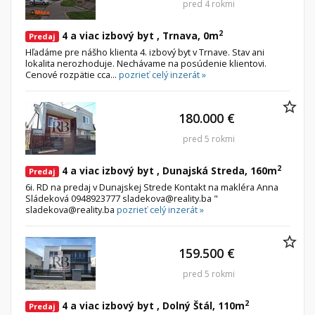
pred 4 rokmi
2
4 a viac izbový byt , Trnava, 0m
Predaj
Hľadáme pre nášho klienta 4. izbový byt v Trnave. Stav ani
lokalita nerozhoduje. Nechávame na posúdenie klientovi.
Cenové rozpätie cca...
pozrieť celý inzerát »
180.000 €
pred 5 rokmi
2
4 a viac izbový byt , Dunajská Streda, 160m
Predaj
6i. RD na predaj v Dunajskej Strede Kontakt na makléra Anna
Sládeková 0948923777 sladekova@reality.ba "
sladekova@reality.ba
pozrieť celý inzerát »
159.500 €
pred 5 rokmi
2
4 a viac izbový byt , Dolný Štál, 110m
Predaj