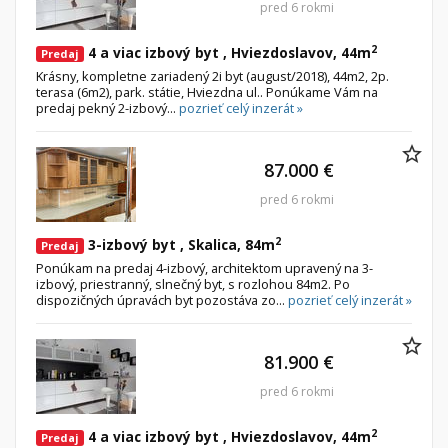
pred 6 rokmi
2
4 a viac izbový byt , Hviezdoslavov, 44m
Predaj
Krásny, kompletne zariadený 2i byt (august/2018), 44m2, 2p.
terasa (6m2), park. státie, Hviezdna ul.. Ponúkame Vám na
predaj pekný 2-izbový...
pozrieť celý inzerát »
87.000 €
pred 6 rokmi
2
3-izbový byt , Skalica, 84m
Predaj
Ponúkam na predaj 4-izbový, architektom upravený na 3-
izbový, priestranný, slnečný byt, s rozlohou 84m2. Po
dispozičných úpravách byt pozostáva zo...
pozrieť celý inzerát »
81.900 €
pred 6 rokmi
2
4 a viac izbový byt , Hviezdoslavov, 44m
Predaj