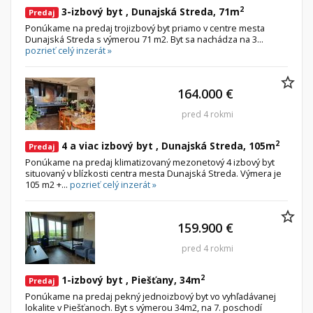
Iný poľnohospodársky pozemok
2
3-izbový byt , Dunajská Streda, 71m
Predaj
Ponúkame na predaj trojizbový byt priamo v centre mesta
Dunajská Streda s výmerou 71 m2. Byt sa nachádza na 3...
Nebytové priestory
Filtre
pozrieť celý inzerát »
Administratívne, obchodné
Súkromná inzercia
Skladové, výrobné
Ponuka RK
164.000 €
Rekreačné, reštauračné
Len s fotkou
pred 4 rokmi
Garáž, garážové státie
Novostavba
2
4 a viac izbový byt , Dunajská Streda, 105m
Predaj
Ponúkame na predaj klimatizovaný mezonetový 4 izbový byt
Hľadaj
search
situovaný v blízkosti centra mesta Dunajská Streda. Výmera je
105 m2 +...
pozrieť celý inzerát »
Uložiť vyhľadávanie
|
Zasielať na email
alternate_email
Zatvoriť vyhľadávanie
159.900 €
pred 4 rokmi
2
1-izbový byt , Piešťany, 34m
Predaj
Ponúkame na predaj pekný jednoizbový byt vo vyhľadávanej
lokalite v Piešťanoch. Byt s výmerou 34m2, na 7. poschodí