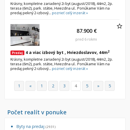
Krásny, kompletne zariadený 2i byt (august/2018), 44m2, 2p.
terasa (6m2), park. státie, Hviezdna ul.. Ponúkame Vám na
predaj pekný 2-izbový...
pozrieť celý inzerát »
87.900 €
pred 6 rokmi
2
4 a viac izbový byt , Hviezdoslavov, 44m
Predaj
Krásny, kompletne zariadený 2i byt (august/2018), 44m2, 2p.
terasa (6m2), park. státie, Hviezdna ul.. Ponúkame Vám na
predaj pekný 2-izbový...
pozrieť celý inzerát »
1
«
1
2
3
4
5
»
5
Počet realít v ponuke
Byty na predaj
(2931)