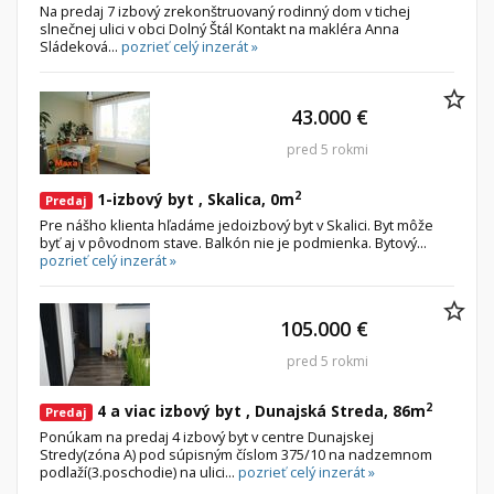
Na predaj 7 izbový zrekonštruovaný rodinný dom v tichej
slnečnej ulici v obci Dolný Štál Kontakt na makléra Anna
Sládeková...
pozrieť celý inzerát »
43.000 €
pred 5 rokmi
2
1-izbový byt , Skalica, 0m
Predaj
Pre nášho klienta hľadáme jedoizbový byt v Skalici. Byt môže
byť aj v pôvodnom stave. Balkón nie je podmienka. Bytový...
pozrieť celý inzerát »
105.000 €
pred 5 rokmi
2
4 a viac izbový byt , Dunajská Streda, 86m
Predaj
Ponúkam na predaj 4 izbový byt v centre Dunajskej
Stredy(zóna A) pod súpisným číslom 375/10 na nadzemnom
podlaží(3.poschodie) na ulici...
pozrieť celý inzerát »