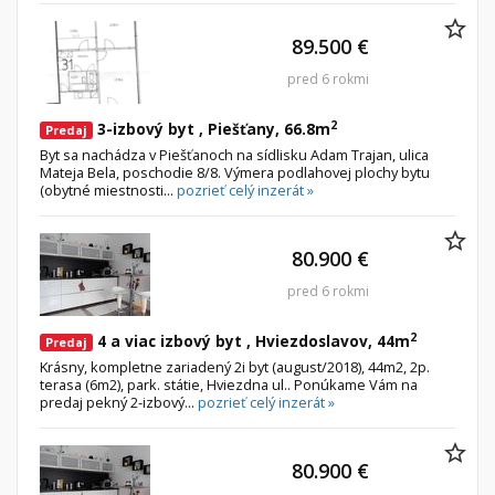
89.500 €
pred 6 rokmi
2
3-izbový byt , Piešťany, 66.8m
Predaj
Byt sa nachádza v Piešťanoch na sídlisku Adam Trajan, ulica
Mateja Bela, poschodie 8/8. Výmera podlahovej plochy bytu
(obytné miestnosti...
pozrieť celý inzerát »
80.900 €
pred 6 rokmi
2
4 a viac izbový byt , Hviezdoslavov, 44m
Predaj
Krásny, kompletne zariadený 2i byt (august/2018), 44m2, 2p.
terasa (6m2), park. státie, Hviezdna ul.. Ponúkame Vám na
predaj pekný 2-izbový...
pozrieť celý inzerát »
80.900 €