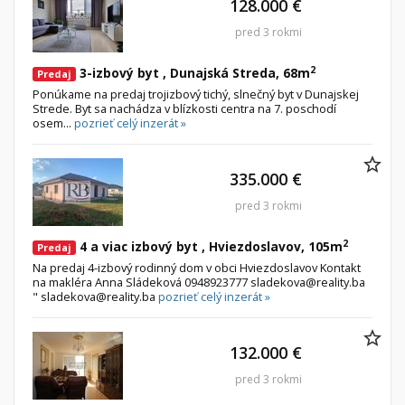
128.000 €
pred 3 rokmi
Byt
Dom
2
3-izbový byt , Dunajská Streda, 68m
Garsónky
Vila
Predaj
Ponúkame na predaj trojizbový tichý, slnečný byt v Dunajskej
Dvojgarsónky
Chalupa
Strede. Byt sa nachádza v blízkosti centra na 7. poschodí
osem...
pozrieť celý inzerát »
1-izbové
2-izbové
335.000 €
3-izbové
pred 3 rokmi
4 a viac izbové byty
2
4 a viac izbový byt , Hviezdoslavov, 105m
Predaj
Pozemok
Na predaj 4-izbový rodinný dom v obci Hviezdoslavov Kontakt
na makléra Anna Sládeková 0948923777 sladekova@reality.ba
Stavebné pozemky
" sladekova@reality.ba
pozrieť celý inzerát »
Bývanie a rekreácia
Priemyselný pozemok
132.000 €
Poľnohospodárske pozemky
pred 3 rokmi
Záhrada