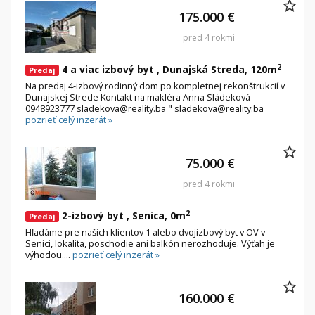
175.000 €
pred 4 rokmi
2
4 a viac izbový byt , Dunajská Streda, 120m
Predaj
Na predaj 4-izbový rodinný dom po kompletnej rekonštrukcií v
Dunajskej Strede Kontakt na makléra Anna Sládeková
0948923777 sladekova@reality.ba " sladekova@reality.ba
pozrieť celý inzerát »
75.000 €
pred 4 rokmi
2
2-izbový byt , Senica, 0m
Predaj
Hľadáme pre našich klientov 1 alebo dvojizbový byt v OV v
Senici, lokalita, poschodie ani balkón nerozhoduje. Výťah je
výhodou....
pozrieť celý inzerát »
160.000 €