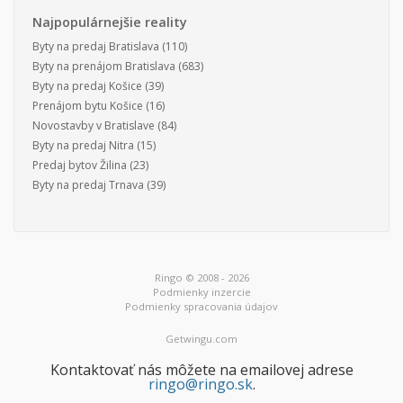
Najpopulárnejšie reality
Byty na predaj Bratislava
(110)
Byty na prenájom Bratislava
(683)
Byty na predaj Košice
(39)
Prenájom bytu Košice
(16)
Novostavby v Bratislave
(84)
Byty na predaj Nitra
(15)
Predaj bytov Žilina
(23)
Byty na predaj Trnava
(39)
Ringo © 2008 - 2026
Podmienky inzercie
Podmienky spracovania údajov
Getwingu.com
Kontaktovať nás môžete na emailovej adrese
ringo@ringo.sk
.