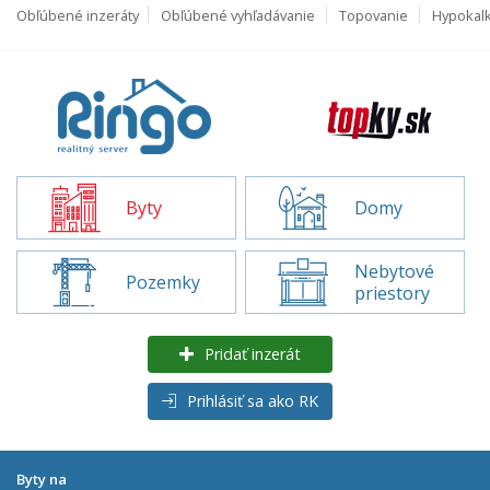
Obľúbené inzeráty
Obľúbené vyhľadávanie
Topovanie
Hypokal
Byty
Domy
Nebytové
Pozemky
priestory
Pridať inzerát
Prihlásiť sa ako RK
Byty na