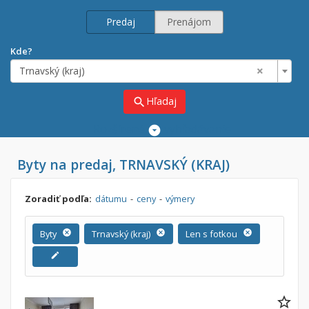
Predaj
Prenájom
Kde?
×
Trnavský (kraj)
Hľadaj
search
Rozšírené
vyhľadávanie
Cena
Byty na predaj, TRNAVSKÝ (KRAJ)
Predaj
Prenájom
Od:
€
Zoradiť podľa:
dátumu
-
ceny
-
výmery
Do:
€
Byty
cancel
Trnavský (kraj)
cancel
Len s fotkou
cancel
edit
Lokalita
×
×
Trnavský (kraj)