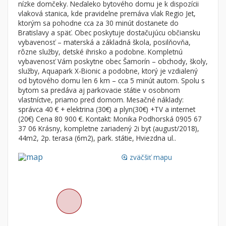
nízke domčeky. Neďaleko bytového domu je k dispozícii
Nebytové priestory
Filtre
vlaková stanica, kde pravidelne premáva vlak Regio Jet,
ktorým sa pohodne cca za 30 minút dostanete do
Administratívne, obchodné
Súkromná inzercia
Bratislavy a späť. Obec poskytuje dostačujúcu občiansku
Skladové, výrobné
Ponuka RK
vybavenosť – materská a základná škola, posilňovňa,
rôzne služby, detské ihrisko a podobne. Kompletnú
Rekreačné, reštauračné
Len s fotkou
vybavenosť Vám poskytne obec Šamorín – obchody, školy,
Garáž, garážové státie
Novostavba
služby, Aquapark X-Bionic a podobne, ktorý je vzdialený
od bytového domu len 6 km – cca 5 minút autom. Spolu s
bytom sa predáva aj parkovacie státie v osobnom
vlastníctve, priamo pred domom. Mesačné náklady:
Hľadaj
search
správca 40 € + elektrina (30€) a plyn(30€) +TV a internet
(20€) Cena 80 900 €. Kontakt: Monika Podhorská 0905 67
Uložiť vyhľadávanie
|
Zasielať na email
alternate_email
37 06 Krásny, kompletne zariadený 2i byt (august/2018),
Zatvoriť vyhľadávanie
44m2, 2p. terasa (6m2), park. státie, Hviezdna ul..
zväčšiť mapu
loupe