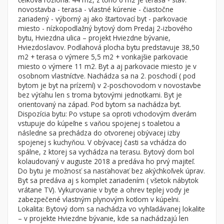
Byt
Dom
novostavba - terasa - vlastné kúrenie - čiastočne
zariadený - výborný aj ako štartovací byt - parkovacie
Garsónky
Vila
miesto - nízkopodlažný bytový dom Predaj 2-izbového
Dvojgarsónky
Chalupa
bytu, Hviezdna ulica – projekt Hviezdne bývanie,
Hviezdoslavov. Podlahová plocha bytu predstavuje 38,50
1-izbové
m2 + terasa o výmere 5,5 m2 + vonkajšie parkovacie
miesto o výmere 11 m2. Byt a aj parkovacie miesto je v
2-izbové
osobnom vlastníctve. Nachádza sa na 2. poschodí ( pod
3-izbové
bytom je byt na prízemí) v 2-poschovodom v novostavbe
bez výťahu len s troma bytovými jednotkami. Byt je
4 a viac izbové byty
orientovaný na západ. Pod bytom sa nachádza byt.
Dispozícia bytu: Po vstupe sa oproti vchodovým dverám
vstupuje do kúpeľne s vaňou spojenej s toaletou a
Pozemok
následne sa prechádza do otvorenej obývacej izby
Stavebné pozemky
spojenej s kuchyňou. V obývacej časti sa vchádza do
Bývanie a rekreácia
spálne, z ktorej sa vychádza na terasu. Bytový dom bol
kolaudovaný v auguste 2018 a predáva ho prvý majiteľ.
Priemyselný pozemok
Do bytu je možnosť sa nasťahovať bez akýchkoľvek úprav.
Byt sa predáva aj s komplet zariadením ( všetok nábytok
Poľnohospodárske pozemky
vrátane TV). Vykurovanie v byte a ohrev teplej vody je
Záhrada
zabezpečené vlastným plynovým kotlom v kúpelni.
Lokalita: Bytový dom sa nachádza vo vyhľadávanej lokalite
Iný poľnohospodársky pozemok
– v projekte Hviezdne bývanie, kde sa nachádzajú len