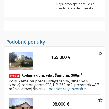
Najskôr volajte na tel. číslo
uvedené v texte inzerátu.
Podobné ponuky
165.000 €
2
Rodinný dom, vila , Šamorín, 360m
Predaj
Ponúkame na predaj priestranný, slnečný 6
izbový rodinný dom OV, ÚP 360 m2, pozemok 487
m2 vo vilovej štvrti v...
pozrieť celý inzerát »
98.000 €