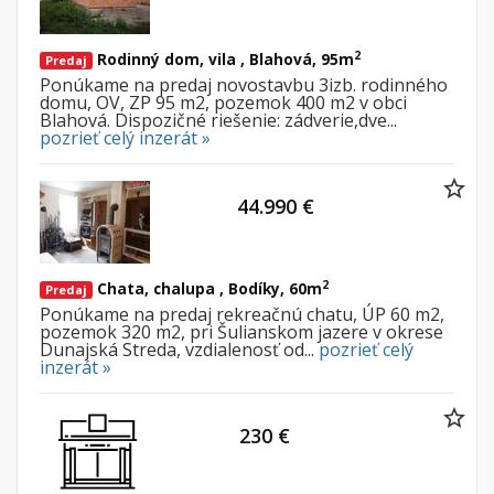
2
Rodinný dom, vila , Blahová, 95m
Predaj
Ponúkame na predaj novostavbu 3izb. rodinného
domu, OV, ZP 95 m2, pozemok 400 m2 v obci
Blahová. Dispozičné riešenie: zádverie,dve...
pozrieť celý inzerát »
44.990 €
2
Chata, chalupa , Bodíky, 60m
Predaj
Ponúkame na predaj rekreačnú chatu, ÚP 60 m2,
pozemok 320 m2, pri Šulianskom jazere v okrese
Dunajská Streda, vzdialenosť od...
pozrieť celý
inzerát »
230 €