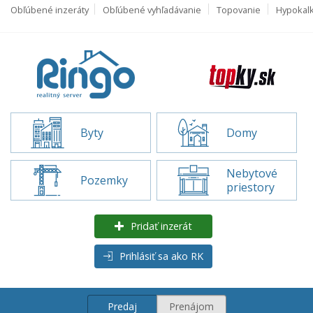
Obľúbené inzeráty
Obľúbené vyhľadávanie
Topovanie
Hypokal
Byty
Domy
Nebytové
Pozemky
priestory
Pridať inzerát
Prihlásiť sa ako RK
Predaj
Prenájom