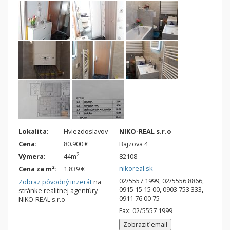
Lokalita:
Hviezdoslavov
NIKO-REAL s.r.o
Cena:
80.900 €
Bajzova 4
2
Výmera:
44m
82108
nikoreal.sk
2
Cena za m
:
1.839 €
02/5557 1999, 02/5556 8866,
Zobraz pôvodný inzerát
na
0915 15 15 00, 0903 753 333,
stránke realitnej agentúry
0911 76 00 75
NIKO-REAL s.r.o
Fax: 02/5557 1999
Zobraziť email