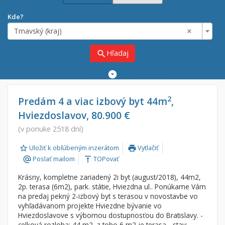
Kde?
×
Trnavský (kraj)
Hľadaj
search
Rozšírené
vyhľadávanie
Cena
Predaj
2
Predám 4 a viac izbový byt 44m
,
Hviezdoslavov, 80.900 €
Prenájom
Od:
€
(v ponuke 2518 dní)
Uložiť k obľúbeným inzerátom
Vytlačiť
Do:
€
print
Poslať mailom
TOPovať
alternate_email
vertical_align_top
Krásny, kompletne zariadený 2i byt (august/2018), 44m2,
Lokalita
2p. terasa (6m2), park. státie, Hviezdna ul.. Ponúkame Vám
×
na predaj pekný 2-izbový byt s terasou v novostavbe vo
×
Trnavský (kraj)
vyhľadávanom projekte Hviezdne bývanie vo
Hviezdoslavove s výbornou dostupnosťou do Bratislavy. -
celková rozloha: 44 m2, z toho 6 m2 je terasa - stav: