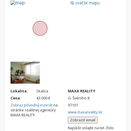
zväčšiť mapu
loupe
Byt
Dom
Garsónky
Vila
Dvojgarsónky
Chalupa
1-izbové
2-izbové
3-izbové
4 a viac izbové byty
Pozemok
Stavebné pozemky
Bývanie a rekreácia
Lokalita:
Skalica
MAXA REALITY
Priemyselný pozemok
Cena:
43.000 €
G. Švéniho 8
Zobraz pôvodný inzerát
na
97101
Poľnohospodárske pozemky
stránke realitnej agentúry
www.maxareality.sk
Záhrada
MAXA REALITY
Zobraziť email
Iný poľnohospodársky pozemok
Najskôr volajte na tel. číslo