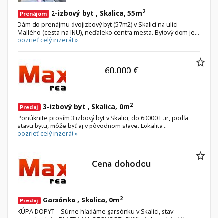
2
2-izbový byt , Skalica, 55m
Prenájom
Dám do prenájmu dvojizbový byt (57m2) v Skalici na ulici
Mallého (cesta na INU), neďaleko centra mesta. Bytový dom je...
pozrieť celý inzerát »
60.000 €
2
3-izbový byt , Skalica, 0m
Predaj
Ponúknite prosím 3 izbový byt v Skalici, do 60000 Eur, podľa
stavu bytu, môže byť aj v pôvodnom stave. Lokalita...
pozrieť celý inzerát »
Cena dohodou
2
Garsónka , Skalica, 0m
Predaj
KÚPA DOPYT - Súrne hľadáme garsónku v Skalici, stav