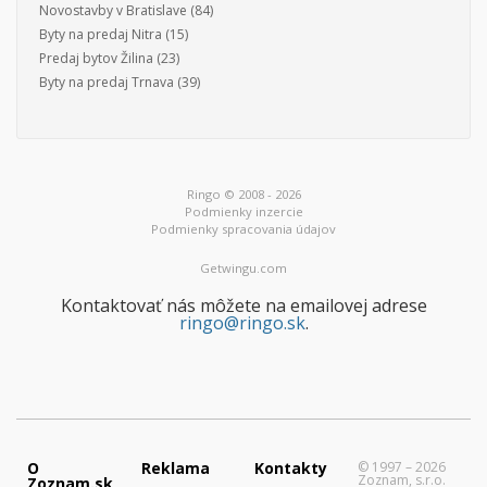
Novostavby v Bratislave
(84)
Byty na predaj Nitra
(15)
Predaj bytov Žilina
(23)
Byty na predaj Trnava
(39)
Ringo © 2008 - 2026
Podmienky inzercie
Podmienky spracovania údajov
Getwingu.com
Kontaktovať nás môžete na emailovej adrese
ringo@ringo.sk
.
O
Reklama
Kontakty
© 1997 – 2026
Zoznam, s.r.o.
Zoznam.sk