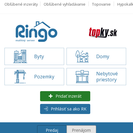
Obľúbené inzeráty
Obľúbené vyhľadávanie
Topovanie
Hypokal
Byty
Domy
Nebytové
Pozemky
priestory
Pridať inzerát
Prihlásiť sa ako RK
Predaj
Prenájom