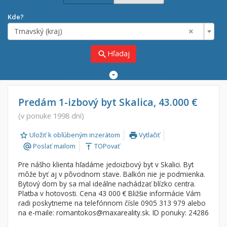
Kde?
×
Trnavský (kraj)
Hľadaj
search
Rozšírené
vyhľadávanie
Cena
Predaj
Predám 1-izbový byt Skalica, 43.000 €
Prenájom
(v ponuke 1998 dní)
Od:
€
Uložiť k obľúbeným inzerátom
Vytlačiť
print
Poslať mailom
TOPovať
alternate_email
vertical_align_top
Do:
€
Pre nášho klienta hľadáme jedoizbový byt v Skalici. Byt
môže byť aj v pôvodnom stave. Balkón nie je podmienka.
Lokalita
Bytový dom by sa mal ideálne nachádzať blízko centra.
Platba v hotovosti. Cena 43 000 € Bližšie informácie Vám
×
×
Trnavský (kraj)
radi poskytneme na telefónnom čísle 0905 313 979 alebo
na e-maile: romantokos@maxareality.sk. ID ponuky: 24286