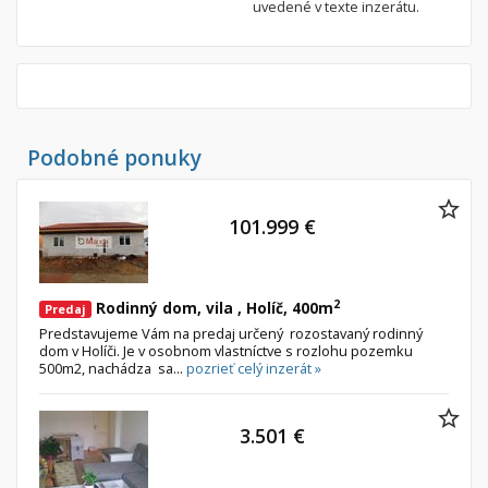
uvedené v texte inzerátu.
Nebytové priestory
Filtre
Administratívne, obchodné
Súkromná inzercia
Skladové, výrobné
Ponuka RK
Rekreačné, reštauračné
Len s fotkou
Garáž, garážové státie
Novostavba
Podobné ponuky
Hľadaj
search
101.999 €
Uložiť vyhľadávanie
|
Zasielať na email
alternate_email
Zatvoriť vyhľadávanie
2
Rodinný dom, vila , Holíč, 400m
Predaj
Predstavujeme Vám na predaj určený rozostavaný rodinný
dom v Holíči. Je v osobnom vlastníctve s rozlohu pozemku
500m2, nachádza sa...
pozrieť celý inzerát »
3.501 €