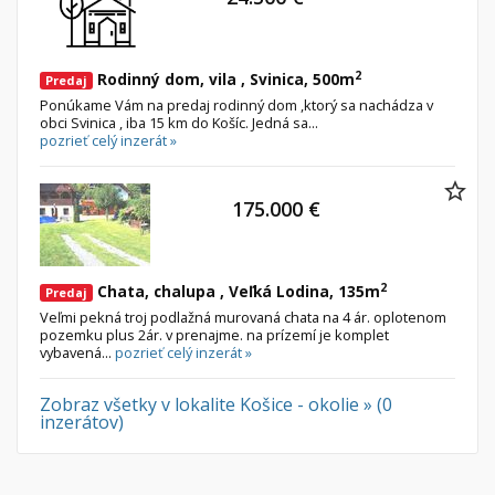
Nebytové priestory
Filtre
Administratívne, obchodné
Súkromná inzercia
2
Rodinný dom, vila , Svinica, 500m
Predaj
Skladové, výrobné
Ponuka RK
Ponúkame Vám na predaj rodinný dom ,ktorý sa nachádza v
Rekreačné, reštauračné
Len s fotkou
obci Svinica , iba 15 km do Košíc. Jedná sa...
pozrieť celý inzerát »
Garáž, garážové státie
Novostavba
175.000 €
Hľadaj
search
Uložiť vyhľadávanie
|
Zasielať na email
alternate_email
Zatvoriť vyhľadávanie
2
Chata, chalupa , Veľká Lodina, 135m
Predaj
Veľmi pekná troj podlažná murovaná chata na 4 ár. oplotenom
pozemku plus 2ár. v prenajme. na prízemí je komplet
vybavená...
pozrieť celý inzerát »
Zobraz všetky v lokalite Košice - okolie » (0
inzerátov)