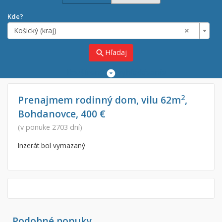
Kde?
×
Košický (kraj)
Hľadaj
search
Rozšírené
vyhľadávanie
Cena
Predaj
2
Prenajmem rodinný dom, vilu 62m
,
Bohdanovce, 400 €
Prenájom
Od:
€
(v ponuke 2703 dní)
Inzerát bol vymazaný
Do:
€
Lokalita
×
×
Košický (kraj)
Podobné ponuky