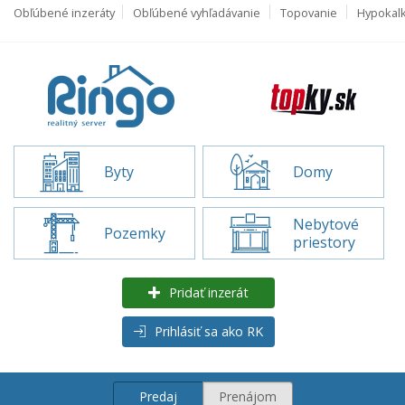
Obľúbené inzeráty
Obľúbené vyhľadávanie
Topovanie
Hypokal
Byty
Domy
Nebytové
Pozemky
priestory
Pridať inzerát
Prihlásiť sa ako RK
Predaj
Prenájom