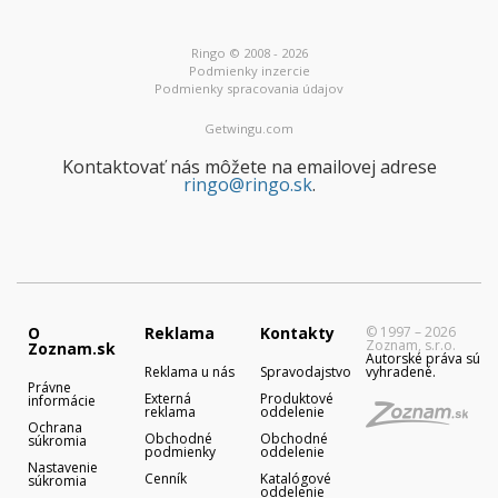
Ringo © 2008 - 2026
Podmienky inzercie
Podmienky spracovania údajov
Getwingu.com
Kontaktovať nás môžete na emailovej adrese
ringo@ringo.sk
.
O
Reklama
Kontakty
© 1997 – 2026
Zoznam, s.r.o.
Zoznam.sk
Autorské práva sú
Reklama u nás
Spravodajstvo
vyhradené.
Právne
Externá
Produktové
informácie
reklama
oddelenie
Ochrana
Obchodné
Obchodné
súkromia
podmienky
oddelenie
Nastavenie
Cenník
Katalógové
súkromia
oddelenie