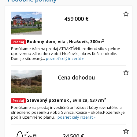
Byt
Dom
Garsónky
Vila
459.000 €
Dvojgarsónky
Chalupa
1-izbové
2-izbové
2
Rodinný dom, vila , Hrašovík, 300m
Predaj
Ponúkame Vám na predaj ATRAKTÍVNU rodinnú vilu s pekne
3-izbové
upravenou záhradou v obci Hrašovík , okres Košice-okolie.
Dom je situovaný...
pozrieť celý inzerát »
4 a viac izbové byty
Pozemok
Cena dohodou
Stavebné pozemky
Bývanie a rekreácia
2
Stavebný pozemok , Svinica, 9377m
Priemyselný pozemok
Predaj
Ponúkame na predaj investičnú príležitosť kúpy rovinatého a
Poľnohospodárske pozemky
slnečného pozemku v obci Svinica, Košice – okolie.Pozemok je
podľa územného plánu...
pozrieť celý inzerát »
Záhrada
Iný poľnohospodársky pozemok
24.500 €