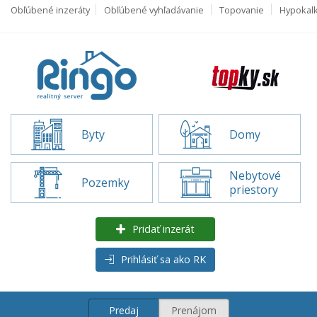
Obľúbené inzeráty
Obľúbené vyhľadávanie
Topovanie
Hypokal
Byty
Domy
Nebytové
Pozemky
priestory
Pridať inzerát
Prihlásiť sa ako RK
Predaj
Prenájom