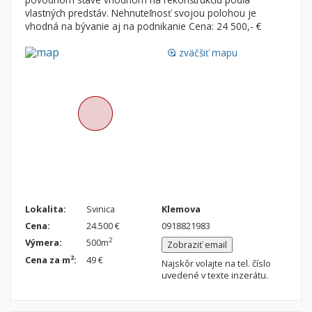
Byt
Dom
vlastných predstáv. Nehnuteľnosť svojou polohou je
vhodná na bývanie aj na podnikanie Cena: 24 500,- €
Garsónky
Vila
Dvojgarsónky
Chalupa
zväčšiť mapu
loupe
1-izbové
2-izbové
3-izbové
4 a viac izbové byty
Pozemok
Stavebné pozemky
Bývanie a rekreácia
Lokalita:
Svinica
Klemova
Cena:
24.500 €
0918821983
Priemyselný pozemok
2
Výmera:
500m
Zobraziť email
Poľnohospodárske pozemky
2
Cena za m
:
49 €
Najskôr volajte na tel. číslo
Záhrada
uvedené v texte inzerátu.
Iný poľnohospodársky pozemok