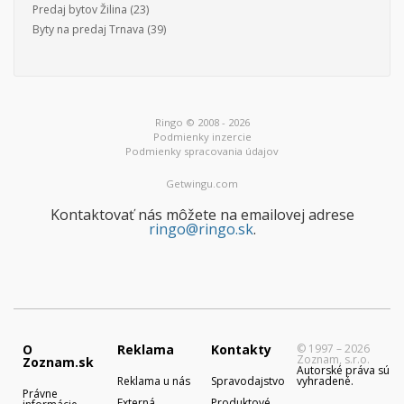
Predaj bytov Žilina
(23)
Byty na predaj Trnava
(39)
Ringo © 2008 - 2026
Podmienky inzercie
Podmienky spracovania údajov
Getwingu.com
Kontaktovať nás môžete na emailovej adrese
ringo@ringo.sk
.
O
Reklama
Kontakty
© 1997 – 2026
Zoznam, s.r.o.
Zoznam.sk
Autorské práva sú
Reklama u nás
Spravodajstvo
vyhradené.
Právne
Externá
Produktové