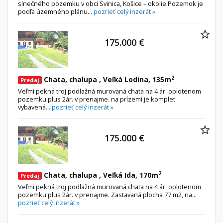
slnečného pozemku v obci Svinica, Košice – okolie.Pozemok je
podľa územného plánu...
pozrieť celý inzerát »
175.000 €
2
Chata, chalupa , Veľká Lodina, 135m
Predaj
Veľmi pekná troj podlažná murovaná chata na 4 ár. oplotenom
pozemku plus 2ár. v prenajme. na prízemí je komplet
vybavená...
pozrieť celý inzerát »
175.000 €
2
Chata, chalupa , Veľká Ida, 170m
Predaj
Veľmi pekná troj podlažná murovaná chata na 4 ár. oplotenom
pozemku plus 2ár. v prenajme. Zastavaná plocha 77 m2, na...
pozrieť celý inzerát »