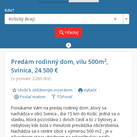
Kde?
×
Košický (kraj)
Hľadaj
search
Rozšírené
vyhľadávanie
Cena
Predaj
2
Predám rodinný dom, vilu 500m
,
Svinica, 24.500 €
Prenájom
Od:
€
(v ponuke 2266 dní)
Uložiť k obľúbeným inzerátom
Vytlačiť
Do:
€
print
Poslať mailom
TOPovať
alternate_email
vertical_align_top
Ponúkame Vám na predaj rodinný dom ,ktorý sa
Lokalita
nachádza v obci Svinica , iba 15 km do Košíc. Jedná sa o
×
stavbu, ktorá pozostáva z dvoch častí a to z bytovej a
×
Košický (kraj)
nebytovej kde bola v minulosti prevádzka občerstvenia.
Nachádza sa v centre obce s výmerou 500 m2 , je v
pôvodnom stave vhodnom na rekonštrukciu podľa