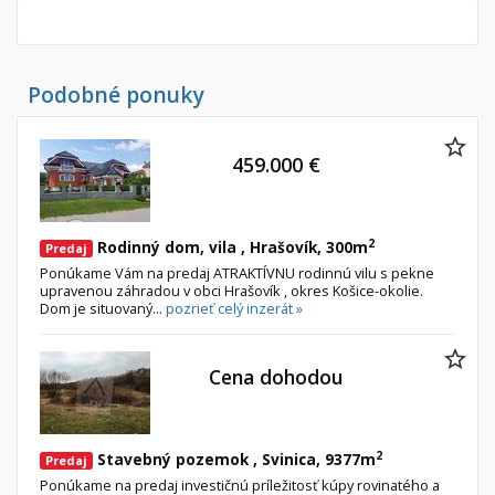
Nebytové priestory
Filtre
Administratívne, obchodné
Súkromná inzercia
Skladové, výrobné
Ponuka RK
Podobné ponuky
Rekreačné, reštauračné
Len s fotkou
Garáž, garážové státie
Novostavba
459.000 €
Hľadaj
search
2
Rodinný dom, vila , Hrašovík, 300m
Predaj
Uložiť vyhľadávanie
|
Zasielať na email
alternate_email
Ponúkame Vám na predaj ATRAKTÍVNU rodinnú vilu s pekne
Zatvoriť vyhľadávanie
upravenou záhradou v obci Hrašovík , okres Košice-okolie.
Dom je situovaný...
pozrieť celý inzerát »
Cena dohodou
2
Stavebný pozemok , Svinica, 9377m
Predaj
Ponúkame na predaj investičnú príležitosť kúpy rovinatého a