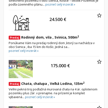
slnečného pozemku v obci Svinica, Košice – okolie.Pozemok je
podľa územného plánu...
pozrieť celý inzerát »
24.500 €
2
Rodinný dom, vila , Svinica, 500m
Predaj
Ponúkame Vám na predaj rodinný dom ,ktorý sa nachádza v
obci Svinica , iba 15 km do Košíc. Jedná sa...
pozrieť celý inzerát »
175.000 €
2
Chata, chalupa , Veľká Lodina, 135m
Predaj
Veľmi pekná troj podlažná murovaná chata na 4 ár. oplotenom
pozemku plus 2ár. v prenajme. na prízemí je komplet
vybavená...
pozrieť celý inzerát »