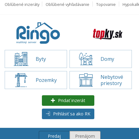
Obľúbené inzeráty
Obľúbené vyhľadávanie
Topovanie
Hypokal
Byty
Domy
Nebytové
Pozemky
priestory
Pridať inzerát
Prihlásiť sa ako RK
Predaj
Prenájom