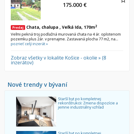
175.000 €
2
Chata, chalupa , Veľká Ida, 170m
Predaj
Veľmi pekná troj podlažná murovaná chata na 4 ár. oplotenom
pozemku plus 2ár. v prenajme. Zastavaná plocha 77 m2, na...
pozrieť celý inzerát »
Zobraz všetky v lokalite Košice - okolie » (8
inzerátov)
Nové trendy v bývaní
Starší byt po kompletnej
rekonštrukcii: Zmena dispozície a
jemne industriálny vzhľad
Starší byt po kompletnej