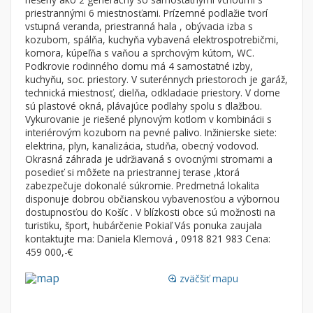
Byt
Dom
priestrannými 6 miestnosťami. Prízemné podlažie tvorí
vstupná veranda, priestranná hala , obývacia izba s
Garsónky
Vila
kozubom, spálňa, kuchyňa vybavená elektrospotrebičmi,
Dvojgarsónky
Chalupa
komora, kúpeľňa s vaňou a sprchovým kútom, WC.
Podkrovie rodinného domu má 4 samostatné izby,
1-izbové
kuchyňu, soc. priestory. V suterénnych priestoroch je garáž,
technická miestnosť, dielňa, odkladacie priestory. V dome
2-izbové
sú plastové okná, plávajúce podlahy spolu s dlažbou.
3-izbové
Vykurovanie je riešené plynovým kotlom v kombinácii s
interiérovým kozubom na pevné palivo. Inžinierske siete:
4 a viac izbové byty
elektrina, plyn, kanalizácia, studňa, obecný vodovod.
Okrasná záhrada je udržiavaná s ovocnými stromami a
posedieť si môžete na priestrannej terase ,ktorá
Pozemok
zabezpečuje dokonalé súkromie. Predmetná lokalita
Stavebné pozemky
disponuje dobrou občianskou vybavenosťou a výbornou
Bývanie a rekreácia
dostupnosťou do Košíc . V blízkosti obce sú možnosti na
turistiku, šport, hubárčenie Pokiaľ Vás ponuka zaujala
Priemyselný pozemok
kontaktujte ma: Daniela Klemová , 0918 821 983 Cena:
459 000,-€
Poľnohospodárske pozemky
Záhrada
zväčšiť mapu
loupe
Iný poľnohospodársky pozemok