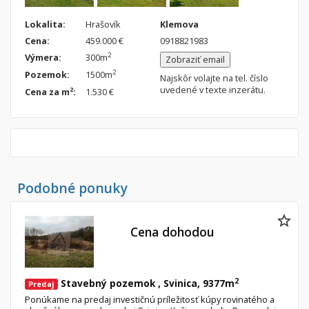
Lokalita:
Hrašovík
Klemova
Cena:
459.000 €
0918821983
2
Výmera:
300m
Zobraziť email
2
Pozemok:
1500m
Najskôr volajte na tel. číslo
uvedené v texte inzerátu.
2
Cena za m
:
1.530 €
Podobné ponuky
Cena dohodou
2
Stavebný pozemok , Svinica, 9377m
Predaj
Ponúkame na predaj investičnú príležitosť kúpy rovinatého a