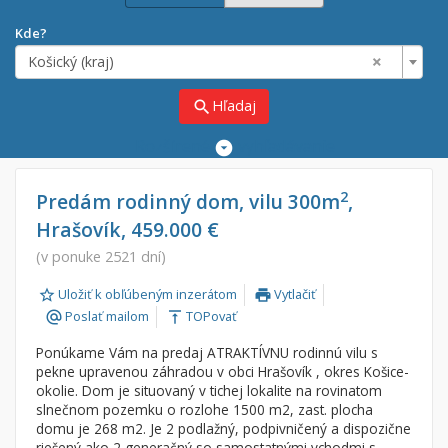
Kde?
×
Košický (kraj)
Hľadaj
search
Rozšírené
vyhľadávanie
Cena
Predaj
2
Predám rodinný dom, vilu 300m
,
Hrašovík, 459.000 €
Prenájom
Od:
€
(v ponuke 2521 dní)
Uložiť k obľúbeným inzerátom
Vytlačiť
Do:
€
print
Poslať mailom
TOPovať
alternate_email
vertical_align_top
Ponúkame Vám na predaj ATRAKTÍVNU rodinnú vilu s
Lokalita
pekne upravenou záhradou v obci Hrašovík , okres Košice-
×
okolie. Dom je situovaný v tichej lokalite na rovinatom
×
Košický (kraj)
slnečnom pozemku o rozlohe 1500 m2, zast. plocha
domu je 268 m2. Je 2 podlažný, podpivničený a dispozične
riešený ako 2 generačný so samostatnými vchodmi s