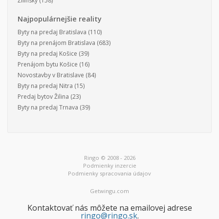
Žilinský
(158)
Najpopulárnejšie reality
Byty na predaj Bratislava
(110)
Byty na prenájom Bratislava
(683)
Byty na predaj Košice
(39)
Prenájom bytu Košice
(16)
Novostavby v Bratislave
(84)
Byty na predaj Nitra
(15)
Predaj bytov Žilina
(23)
Byty na predaj Trnava
(39)
Ringo © 2008 - 2026
Podmienky inzercie
Podmienky spracovania údajov
Getwingu.com
Kontaktovať nás môžete na emailovej adrese
ringo@ringo.sk
.