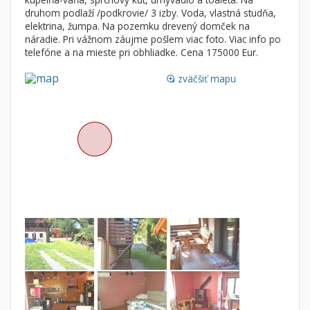
Byt
Dom
druhom podlaží /podkrovie/ 3 izby. Voda, vlastná studňa,
elektrina, žumpa. Na pozemku drevený domček na
Garsónky
Vila
náradie. Pri vážnom záujme pošlem viac foto. Viac info po
Dvojgarsónky
Chalupa
telefóne a na mieste pri obhliadke. Cena 175000 Eur.
1-izbové
zväčšiť mapu
loupe
2-izbové
3-izbové
4 a viac izbové byty
Pozemok
Stavebné pozemky
Bývanie a rekreácia
Priemyselný pozemok
Poľnohospodárske pozemky
Záhrada
Iný poľnohospodársky pozemok