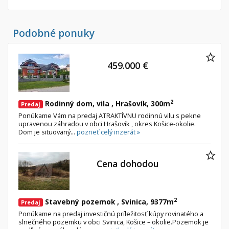
Podobné ponuky
459.000 €
2
Rodinný dom, vila , Hrašovík, 300m
Predaj
Ponúkame Vám na predaj ATRAKTÍVNU rodinnú vilu s pekne
upravenou záhradou v obci Hrašovík , okres Košice-okolie.
Dom je situovaný...
pozrieť celý inzerát »
Cena dohodou
2
Stavebný pozemok , Svinica, 9377m
Predaj
Ponúkame na predaj investičnú príležitosť kúpy rovinatého a
slnečného pozemku v obci Svinica, Košice – okolie.Pozemok je