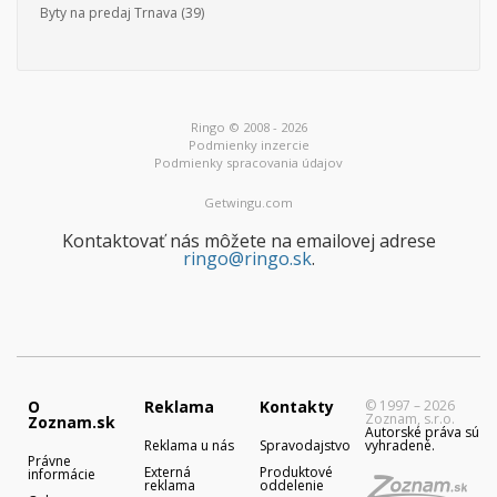
Byty na predaj Trnava
(39)
Ringo © 2008 - 2026
Podmienky inzercie
Podmienky spracovania údajov
Getwingu.com
Kontaktovať nás môžete na emailovej adrese
ringo@ringo.sk
.
O
Reklama
Kontakty
© 1997 – 2026
Zoznam, s.r.o.
Zoznam.sk
Autorské práva sú
Reklama u nás
Spravodajstvo
vyhradené.
Právne
Externá
Produktové
informácie
reklama
oddelenie