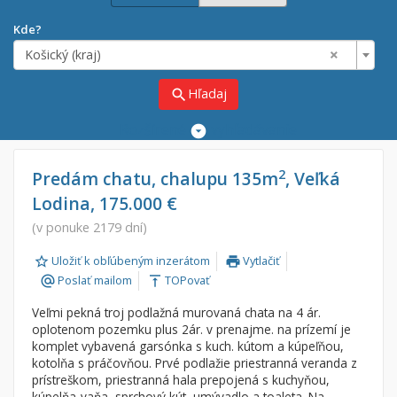
Kde?
×
Košický (kraj)
Hľadaj
search
Rozšírené
vyhľadávanie
Cena
Predaj
2
Predám chatu, chalupu 135m
, Veľká
Lodina, 175.000 €
Prenájom
Od:
€
(v ponuke 2179 dní)
Uložiť k obľúbeným inzerátom
Vytlačiť
Do:
€
print
Poslať mailom
TOPovať
alternate_email
vertical_align_top
Veľmi pekná troj podlažná murovaná chata na 4 ár.
Lokalita
oplotenom pozemku plus 2ár. v prenajme. na prízemí je
×
komplet vybavená garsónka s kuch. kútom a kúpeľňou,
×
Košický (kraj)
kotolňa s práčovňou. Prvé podlažie priestranná veranda z
prístreškom, priestranná hala prepojená s kuchyňou,
kúpelňa-vaňa, sprchový kút, umývadlo a toaleta. Na