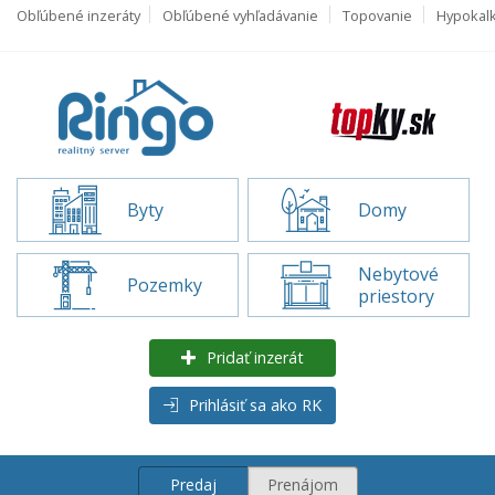
Obľúbené inzeráty
Obľúbené vyhľadávanie
Topovanie
Hypokal
Byty
Domy
Nebytové
Pozemky
priestory
Pridať inzerát
Prihlásiť sa ako RK
Predaj
Prenájom