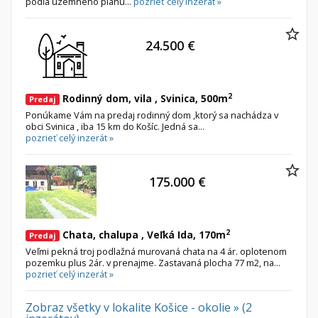
podľa územného plánu...
pozrieť celý inzerát »
24.500 €
2
Rodinný dom, vila , Svinica, 500m
Predaj
Ponúkame Vám na predaj rodinný dom ,ktorý sa nachádza v
obci Svinica , iba 15 km do Košíc. Jedná sa...
pozrieť celý inzerát »
175.000 €
2
Chata, chalupa , Veľká Ida, 170m
Predaj
Veľmi pekná troj podlažná murovaná chata na 4 ár. oplotenom
pozemku plus 2ár. v prenajme. Zastavaná plocha 77 m2, na...
pozrieť celý inzerát »
Zobraz všetky v lokalite Košice - okolie » (2