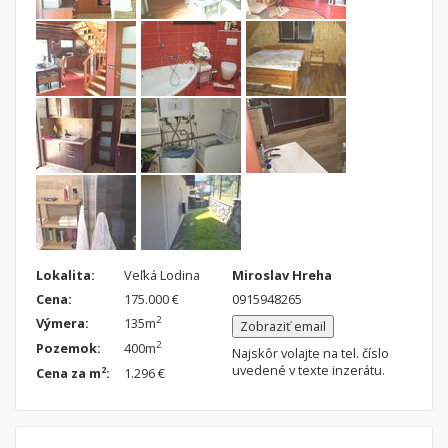
Nebytové priestory
Filtre
Administratívne, obchodné
Súkromná inzercia
Skladové, výrobné
Ponuka RK
Rekreačné, reštauračné
Len s fotkou
Garáž, garážové státie
Novostavba
Hľadaj
search
Uložiť vyhľadávanie
|
Zasielať na email
alternate_email
Zatvoriť vyhľadávanie
Lokalita:
Veľká Lodina
Miroslav Hreha
Cena:
175.000 €
0915948265
2
Výmera:
135m
Zobraziť email
2
Pozemok:
400m
Najskôr volajte na tel. číslo
uvedené v texte inzerátu.
2
Cena za m
:
1.296 €