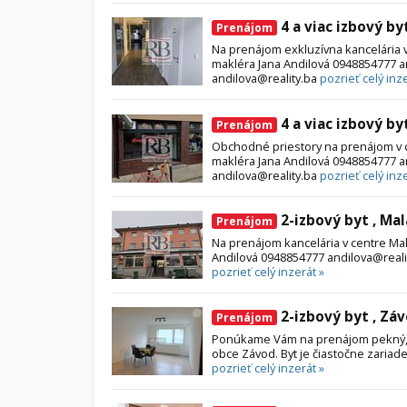
4 a viac izbový by
Prenájom
Na prenájom exkluzívna kancelária 
makléra Jana Andilová 0948854777 an
andilova@reality.ba
pozrieť celý inze
4 a viac izbový by
Prenájom
Obchodné priestory na prenájom v c
makléra Jana Andilová 0948854777 an
andilova@reality.ba
pozrieť celý inze
2-izbový byt , Ma
Prenájom
Na prenájom kancelária v centre Mal
Andilová 0948854777 andilova@realit
pozrieť celý inzerát »
2-izbový byt , Zá
Prenájom
Ponúkame Vám na prenájom pekný, sv
obce Závod. Byt je čiastočne zariade
pozrieť celý inzerát »