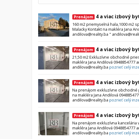
4 a viac izbový by
Prenájom
160 m2 priemyselná hala,1000 m2 s
Malacky Kontakt na makléra Jana An
andilova@reality.ba " andilova@real
4 a viac izbový by
Prenájom
21,50 m2 Exkluzívne obchodné prie
makléra Jana Andilová 0948854777 an
andilova@reality.ba
pozrieť celý inze
4 a viac izbový by
Prenájom
Na prenájom exkluzívne obchodné p
na makléra Jana Andilová 0948854777
andilova@reality.ba
pozrieť celý inze
4 a viac izbový by
Prenájom
Na prenájom exkluzívna kancelária 
makléra Jana Andilová 0948854777 an
andilova@reality.ba
pozrieť celý inze