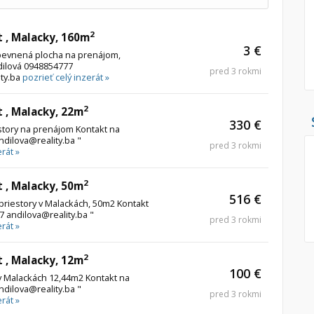
2
t , Malacky, 160m
3 €
pevnená plocha na prenájom,
dilová 0948854777
pred 3 rokmi
ity.ba
pozrieť celý inzerát »
2
t , Malacky, 22m
330 €
story na prenájom Kontakt na
dilova@reality.ba "
pred 3 rokmi
rát »
2
t , Malacky, 50m
516 €
riestory v Malackách, 50m2 Kontakt
 andilova@reality.ba "
pred 3 rokmi
rát »
2
t , Malacky, 12m
100 €
v Malackách 12,44m2 Kontakt na
dilova@reality.ba "
pred 3 rokmi
rát »