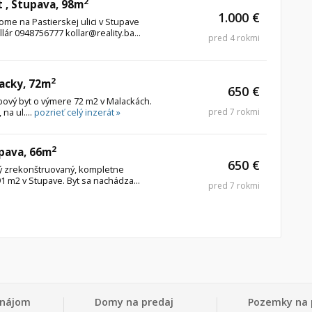
2
t , Stupava, 98m
1.000 €
ome na Pastierskej ulici v Stupave
lár 0948756777 kollar@reality.ba...
pred 4 rokmi
2
lacky, 72m
650 €
ový byt o výmere 72 m2 v Malackách.
na ul....
pozrieť celý inzerát »
pred 7 rokmi
2
upava, 66m
650 €
 zrekonštruovaný, kompletne
1 m2 v Stupave. Byt sa nachádza...
pred 7 rokmi
enájom
Domy na predaj
Pozemky na 