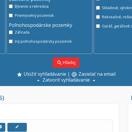
Bývanie a rekreácia
Skladové, výrob
Priemyselný pozemok
Rekreačné, rešt
Poľnohospodárske pozemky
Ga
Záhrada
Iný poľnohospodársky pozemok
Hľadaj
search
Uložiť vyhľadávanie
|
Zasielať na email
alternate_email
Zatvoriť vyhľadávanie
S)
cel
edit