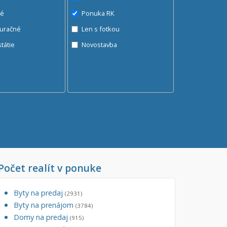
né
Ponuka RK
auračné
Len s fotkou
ráž, garážové státie
Novostavba
Počet realít v ponuke
Byty na predaj
(2931)
Byty na prenájom
(3784)
Domy na predaj
(915)