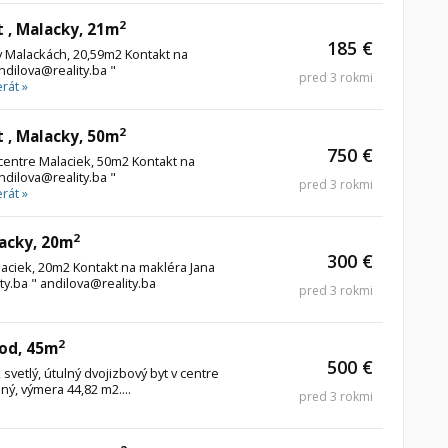
2
t , Malacky, 21m
185 €
v Malackách, 20,59m2 Kontakt na
dilova@reality.ba "
pred 3 rokmi
rát »
2
t , Malacky, 50m
750 €
entre Malaciek, 50m2 Kontakt na
dilova@reality.ba "
pred 3 rokmi
rát »
2
lacky, 20m
300 €
aciek, 20m2 Kontakt na makléra Jana
y.ba " andilova@reality.ba
pred 3 rokmi
2
vod, 45m
500 €
etlý, útulný dvojizbový byt v centre
ný, výmera 44,82 m2....
pred 3 rokmi