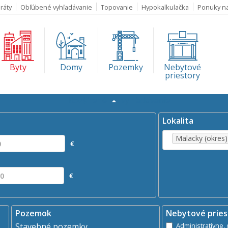
ráty
Obľúbené vyhľadávanie
Topovanie
Hypokalkulačka
Ponuky n
Byty
Domy
Pozemky
Nebytové
priestory
Rozšírené
vyhľadávanie
Kde?
×
aj
Prenájom
Malacky (okres)
Lokalita
Malacky (okres)
€
€
Pozemok
Nebytové pries
Stavebné pozemky
A