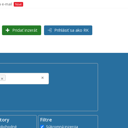
a e-mail
Nové
Pridať inzerát
Prihlásiť sa ako RK
Hľadaj
search
×
×
tory
Filtre
dministratívne, obchodné
Súkromná inzercia