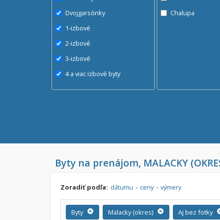
Dvojgarsónky
Chalupa
1-izbové
2-izbové
3-izbové
4 a viac izbové byty
Byty na prenájom, MALACKY (OKRE
Zoradiť podľa:
dátumu
-
ceny
-
výmery
Byty
cancel
Malacky (okres)
cancel
Aj bez fotky
can