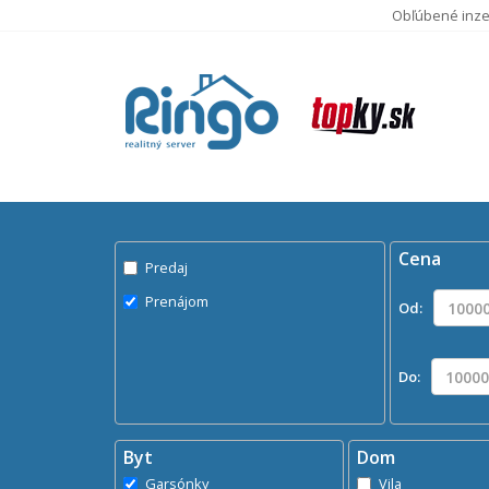
Obľúbené inze
Pred
Byty na
Cena
Predaj
Prenájom
Od:
Do:
Byt
Dom
Garsónky
Vila