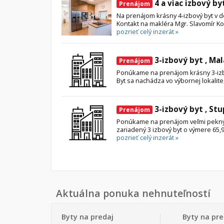
4 a viac izbový by
Prenájom
Na prenájom krásny 4-izbový byt v d
Kontakt na makléra Mgr. Slavomír Kol
pozrieť celý inzerát »
3-izbový byt , Ma
Prenájom
Ponúkame na prenájom krásny 3-izb
Byt sa nachádza vo výbornej lokalite, 
3-izbový byt , St
Prenájom
Ponúkame na prenájom veľmi pekný
zariadený 3 izbový byt o výmere 65,9
pozrieť celý inzerát »
Aktuálna ponuka nehnuteľností
Byty na predaj
Byty na pr