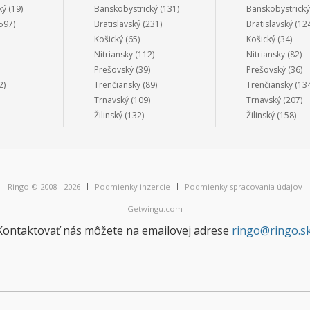
ký
(19)
Banskobystrický
(131)
Banskobystrický
597)
Bratislavský
(231)
Bratislavský
(124
Košický
(65)
Košický
(34)
Nitriansky
(112)
Nitriansky
(82)
Prešovský
(39)
Prešovský
(36)
2)
Trenčiansky
(89)
Trenčiansky
(134
Trnavský
(109)
Trnavský
(207)
Žilinský
(132)
Žilinský
(158)
Ringo © 2008 - 2026
Podmienky inzercie
Podmienky spracovania údajov
Getwingu.com
Kontaktovať nás môžete na emailovej adrese
ringo@ringo.s