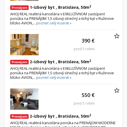
2
1-izbový byt , Bratislava, 50m
Prenájom
AHOJ REAL realitná kancelária v EXKLUZÍVNOM zastúpení
ponúka na PRENÁJ0M 1,5 izbový slnečný a tichý byt v Ružinove
blízko AVION,...
pozrieť celý inzerát »
390 €
pred 5 rokmi
2
2-izbový byt , Bratislava, 50m
Prenájom
AHOJ REAL realitná kancelária v EXKLUZÍVNOM zastúpení
ponúka na PRENÁJ0M 1,5 izbový slnečný a tichý byt v Ružinove
blízko AVION,...
pozrieť celý inzerát »
550 €
pred 5 rokmi
2
2-izbový byt , Bratislava, 50m
Prenájom
AHOJ REAL realitná kancelária ponúka na PRENÁJOM MODERNE