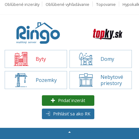
Obľúbené inzeráty
Obľúbené vyhľadávanie
Topovanie
Hypokal
Byty
Domy
Nebytové
Pozemky
priestory
Pridať inzerát
Prihlásiť sa ako RK
Rozšírené
vyhľadávanie
Byty na