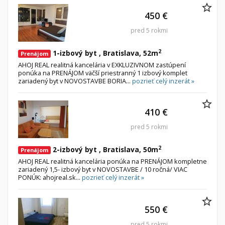
450 €
pred 5 rokmi
2
1-izbový byt , Bratislava, 52m
Prenájom
AHOJ REAL realitná kancelária v EXKLUZIVNOM zastúpení
ponúka na PRENÁJOM väčší priestranný 1 izbový komplet
zariadený byt v NOVOSTAVBE BORIA...
pozrieť celý inzerát »
410 €
pred 5 rokmi
2
2-izbový byt , Bratislava, 50m
Prenájom
AHOJ REAL realitná kancelária ponúka na PRENÁJOM kompletne
zariadený 1,5- izbový byt v NOVOSTAVBE / 10 ročná/ VIAC
PONÚK: ahojreal.sk...
pozrieť celý inzerát »
550 €
pred 5 rokmi