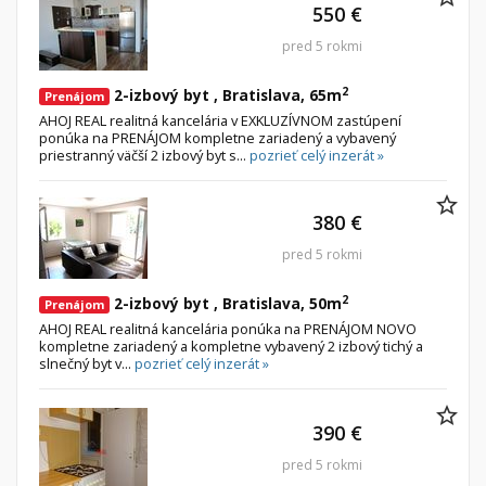
550 €
pred 5 rokmi
2
2-izbový byt , Bratislava, 65m
Prenájom
AHOJ REAL realitná kancelária v EXKLUZÍVNOM zastúpení
ponúka na PRENÁJOM kompletne zariadený a vybavený
priestranný väčší 2 izbový byt s...
pozrieť celý inzerát »
380 €
pred 5 rokmi
2
2-izbový byt , Bratislava, 50m
Prenájom
AHOJ REAL realitná kancelária ponúka na PRENÁJOM NOVO
kompletne zariadený a kompletne vybavený 2 izbový tichý a
slnečný byt v...
pozrieť celý inzerát »
390 €
pred 5 rokmi