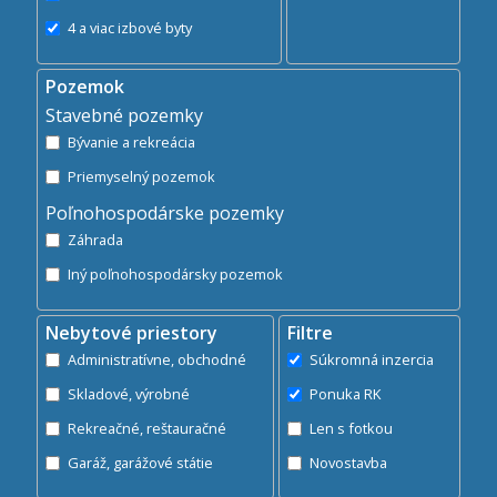
4 a viac izbové byty
Pozemok
Stavebné pozemky
Bývanie a rekreácia
Priemyselný pozemok
Poľnohospodárske pozemky
Záhrada
Iný poľnohospodársky pozemok
Nebytové priestory
Filtre
Administratívne, obchodné
Súkromná inzercia
Skladové, výrobné
Ponuka RK
Rekreačné, reštauračné
Len s fotkou
Garáž, garážové státie
Novostavba