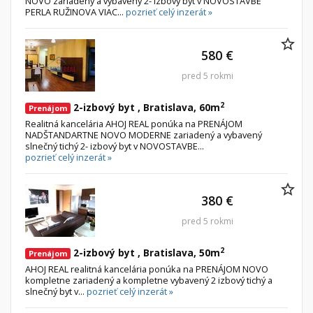
NOVO zariadený a vybavený 2- izbový byt v NOVOSTAVBE
PERLA RUŽINOVA VIAC...
pozrieť celý inzerát »
580 €
pred 5 rokmi
2
2-izbový byt , Bratislava, 60m
Prenájom
Realitná kancelária AHOJ REAL ponúka na PRENÁJOM
NADŠTANDARTNE NOVO MODERNE zariadený a vybavený
slnečný tichý 2- izbový byt v NOVOSTAVBE...
pozrieť celý inzerát »
380 €
pred 5 rokmi
2
2-izbový byt , Bratislava, 50m
Prenájom
AHOJ REAL realitná kancelária ponúka na PRENÁJOM NOVO
kompletne zariadený a kompletne vybavený 2 izbový tichý a
slnečný byt v...
pozrieť celý inzerát »