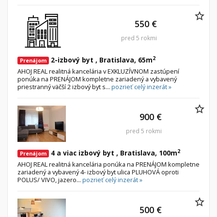
550 €
pred 5 rokmi
2
2-izbový byt , Bratislava, 65m
Prenájom
AHOJ REAL realitná kancelária v EXKLUZÍVNOM zastúpení
ponúka na PRENÁJOM kompletne zariadený a vybavený
priestranný väčší 2 izbový byt s...
pozrieť celý inzerát »
900 €
pred 5 rokmi
2
4 a viac izbový byt , Bratislava, 100m
Prenájom
AHOJ REAL realitná kancelária ponúka na PRENÁJOM kompletne
zariadený a vybavený 4- izbový byt ulica PLUHOVÁ oproti
POLUS/ VIVO, jazero...
pozrieť celý inzerát »
500 €