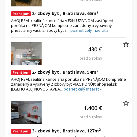
2
2-izbový byt , Bratislava, 65m
Prenájom
AHOJ REAL realitná kancelária v EXKLUZÍVNOM zastúpení
ponúka na PRENÁJOM kompletne zariadený a vybavený
priestranný väčší 2 izbový byt s...
pozrieť celý inzerát »
430 €
pred 5 rokmi
2
2-izbový byt , Bratislava, 54m
Prenájom
AHOJ REAL realitná kancelária ponúka na PRENÁJOM kompletne
zariadený a vybavený 2 izbový byt VIAC PONÚK: ahojreal.sk
JÉGEHO ALEJ NOVOSTAVBA...
pozrieť celý inzerát »
1.400 €
pred 5 rokmi
2
3-izbový byt , Bratislava, 127m
Prenájom