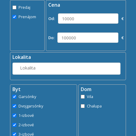
Cena
Predaj
Predaj
Prenájom
Prenájom
Od:
€
Kde?
Lokalita
Do:
€
Hľadaj
search
Lokalita
Byt
Dom
Garsónky
Vila
Dvojgarsónky
Chalupa
1-izbové
2-izbové
3-izbové