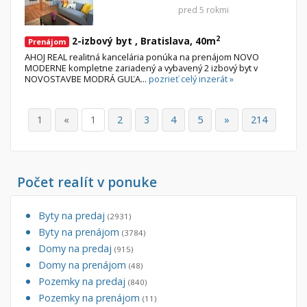
pred 5 rokmi
2
2-izbový byt , Bratislava, 40m
Prenájom
AHOJ REAL realitná kancelária ponúka na prenájom NOVO
MODERNE kompletne zariadený a vybavený 2 izbový byt v
NOVOSTAVBE MODRÁ GUĽA...
pozrieť celý inzerát »
1
«
1
2
3
4
5
»
214
Počet realít v ponuke
Byty na predaj
(2931)
Byty na prenájom
(3784)
Domy na predaj
(915)
Domy na prenájom
(48)
Pozemky na predaj
(840)
Pozemky na prenájom
(11)