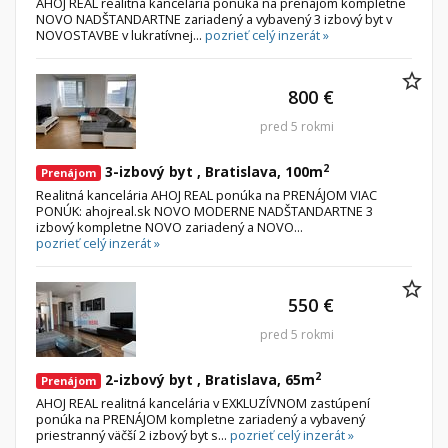
AHOJ REAL realitná kancelária ponúka na prenájom kompletne
NOVO NADŠTANDARTNE zariadený a vybavený 3 izbový byt v
NOVOSTAVBE v lukratívnej...
pozrieť celý inzerát »
800 €
pred 5 rokmi
2
3-izbový byt , Bratislava, 100m
Prenájom
Realitná kancelária AHOJ REAL ponúka na PRENÁJOM VIAC
PONÚK: ahojreal.sk NOVO MODERNE NADŠTANDARTNE 3
izbový kompletne NOVO zariadený a NOVO...
pozrieť celý inzerát »
550 €
pred 5 rokmi
2
2-izbový byt , Bratislava, 65m
Prenájom
AHOJ REAL realitná kancelária v EXKLUZÍVNOM zastúpení
ponúka na PRENÁJOM kompletne zariadený a vybavený
priestranný väčší 2 izbový byt s...
pozrieť celý inzerát »