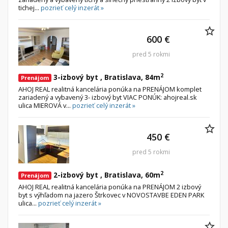
tichej...
pozrieť celý inzerát »
600 €
pred 5 rokmi
2
3-izbový byt , Bratislava, 84m
Prenájom
AHOJ REAL realitná kancelária ponúka na PRENÁJOM komplet
zariadený a vybavený 3- izbový byt VIAC PONÚK: ahojreal.sk
ulica MIEROVÁ v...
pozrieť celý inzerát »
450 €
pred 5 rokmi
2
2-izbový byt , Bratislava, 60m
Prenájom
AHOJ REAL realitná kancelária ponúka na PRENÁJOM 2 izbový
byt s výhľadom na jazero Štrkovec v NOVOSTAVBE EDEN PARK
ulica...
pozrieť celý inzerát »