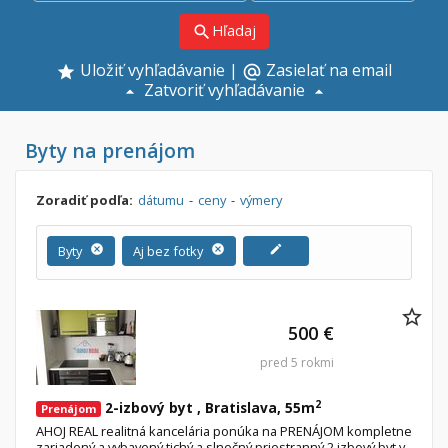
Hľadaj
search
Uložiť vyhľadávanie
|
Zasielať na email
alternate_email
Zatvoriť vyhľadávanie
Byty na prenájom
Zoradiť podľa:
dátumu
-
ceny
-
výmery
Byty
cancel
Aj bez fotky
cancel
edit
500 €
pred 5 rokmi
2
2-izbový byt , Bratislava, 55m
Prenájom
AHOJ REAL realitná kancelária ponúka na PRENÁJOM kompletne
zariadený a vybavený tichý a slnečný priestranný 2 izbový byt v