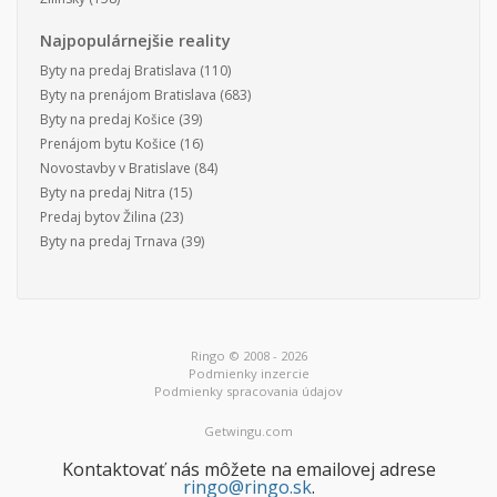
Najpopulárnejšie reality
Byty na predaj Bratislava
(110)
Byty na prenájom Bratislava
(683)
Byty na predaj Košice
(39)
Prenájom bytu Košice
(16)
Novostavby v Bratislave
(84)
Byty na predaj Nitra
(15)
Predaj bytov Žilina
(23)
Byty na predaj Trnava
(39)
Ringo © 2008 - 2026
Podmienky inzercie
Podmienky spracovania údajov
Getwingu.com
Kontaktovať nás môžete na emailovej adrese
ringo@ringo.sk
.