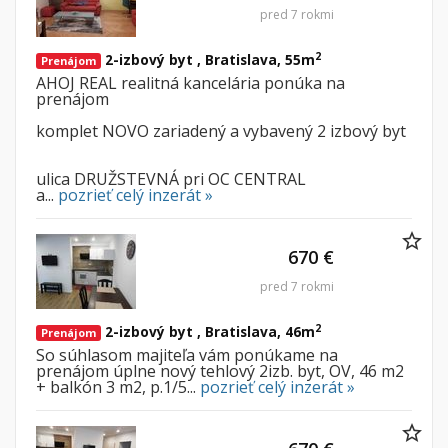
pred 7 rokmi
2
2-izbový byt , Bratislava, 55m
Prenájom
AHOJ REAL realitná kancelária ponúka na
prenájom
komplet NOVO zariadený a vybavený 2 izbový byt
ulica DRUŽSTEVNÁ pri OC CENTRAL
a...
pozrieť celý inzerát »
670 €
pred 7 rokmi
2
2-izbový byt , Bratislava, 46m
Prenájom
So súhlasom majiteľa vám ponúkame na
prenájom úplne nový tehlový 2izb. byt, OV, 46 m2
+ balkón 3 m2, p.1/5...
pozrieť celý inzerát »