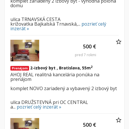
komplet zariadený 2 izbový byt - výhodná poloha
domu
ulica TRNAVSKÁ CESTA
križovatka Bajkalská Trnavská,...
pozrieť celý
inzerát »
500 €
pred 7 rokmi
2
2-izbový byt , Bratislava, 55m
Prenájom
AHOJ REAL realitná kancelária ponúka na
prenájom
komplet NOVO zariadený a vybavený 2 izbový byt
ulica DRUŽSTEVNÁ pri OC CENTRAL
a...
pozrieť celý inzerát »
500 €