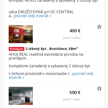
komplet NOVO zariadený a vybavený 2 izbový byt
ulica DRUŽSTEVNÁ pri OC CENTRAL
a...
pozrieť celý inzerát »
400 €
pred 7 rokmi
2
2-izbový byt , Bratislava, 58m
Prenájom
AHOJ REAL realitná kancelária ponúka na
prenájom
kompletne zariadený a vybavený 2 izbový byt
v tichom prostredí v novostavbe /...
pozrieť celý
inzerát »
500 €
pred 7 rokmi