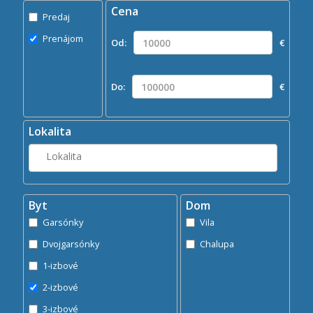
Cena
Predaj
Predaj
Prenájom
Prenájom
Od:
€
Kde?
Lokalita
Do:
€
Hľadaj
search
Lokalita
Byt
Dom
Garsónky
Vila
Dvojgarsónky
Chalupa
1-izbové
2-izbové
3-izbové