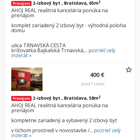
2
2-izbový byt , Bratislava, 65m
Prenájom
AHOJ REAL realitná kancelária ponúka na
prenájom
komplet zariadený 2 izbový byt - výhodná poloha
domu
ulica TRNAVSKÁ CESTA
križovatka Bajkalská Trnavská,...
pozrieť celý
inzerát »
400 €
pred 7 rokmi
2
2-izbový byt , Bratislava, 58m
Prenájom
AHOJ REAL realitná kancelária ponúka na
prenájom
kompletne zariadený a vybavený 2 izbový byt
v tichom prostredí v novostavbe /...
pozrieť celý
inzerát »