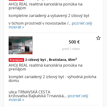
AHOJ REAL realitná kancelária ponúka na
prenájom
kompletne zariadený a vybavený 2 izbový byt
v tichom prostredí v novostavbe /...
pozrieť celý
inzerát »
500 €
pred 7 rokmi
2
2-izbový byt , Bratislava, 65m
Prenájom
AHOJ REAL realitná kancelária ponúka na
prenájom
komplet zariadený 2 izbový byt - výhodná poloha
domu
ulica TRNAVSKÁ CESTA
križovatka Bajkalská Trnavská,...
pozrieť celý
inzerát »