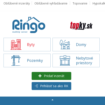
Obľúbené inzeráty
Obľúbené vyhľadávanie
Topovanie
Hypokal
Byty
Domy
Nebytové
Pozemky
priestory
Pridať inzerát
Prihlásiť sa ako RK
Rozšírené
vyhľadávanie
Byty na