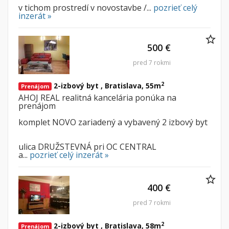
v tichom prostredí v novostavbe /...
pozrieť celý
inzerát »
500 €
pred 7 rokmi
2
2-izbový byt , Bratislava, 55m
Prenájom
AHOJ REAL realitná kancelária ponúka na
prenájom
komplet NOVO zariadený a vybavený 2 izbový byt
ulica DRUŽSTEVNÁ pri OC CENTRAL
a...
pozrieť celý inzerát »
400 €
pred 7 rokmi
2
2-izbový byt , Bratislava, 58m
Prenájom