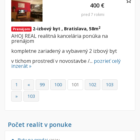
400 €
pred 7 rokmi
2
2-izbový byt , Bratislava, 58m
Prenájom
AHOJ REAL realitná kancelária ponúka na
prenájom
kompletne zariadený a vybavený 2 izbový byt
v tichom prostredí v novostavbe /...
pozrieť celý
inzerát »
1
«
99
100
101
102
103
»
103
Počet realít v ponuke
Byty na predaj