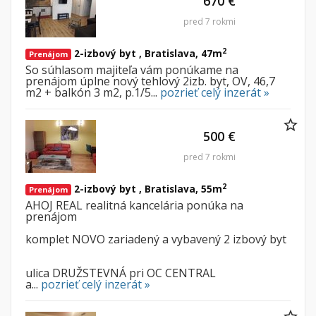
670 €
pred 7 rokmi
2
2-izbový byt , Bratislava, 47m
Prenájom
So súhlasom majiteľa vám ponúkame na
prenájom úplne nový tehlový 2izb. byt, OV, 46,7
m2 + balkón 3 m2, p.1/5...
pozrieť celý inzerát »
500 €
pred 7 rokmi
2
2-izbový byt , Bratislava, 55m
Prenájom
AHOJ REAL realitná kancelária ponúka na
prenájom
komplet NOVO zariadený a vybavený 2 izbový byt
ulica DRUŽSTEVNÁ pri OC CENTRAL
a...
pozrieť celý inzerát »