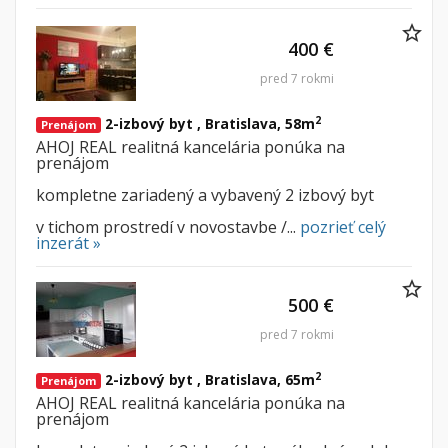
400 €
pred 7 rokmi
2
2-izbový byt , Bratislava, 58m
Prenájom
AHOJ REAL realitná kancelária ponúka na
prenájom
kompletne zariadený a vybavený 2 izbový byt
v tichom prostredí v novostavbe /...
pozrieť celý
inzerát »
500 €
pred 7 rokmi
2
2-izbový byt , Bratislava, 65m
Prenájom
AHOJ REAL realitná kancelária ponúka na
prenájom