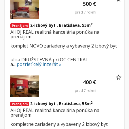
500 €
pred 7 rokmi
2
2-izbový byt , Bratislava, 55m
Prenájom
AHOJ REAL realitná kancelária ponúka na
prenájom
komplet NOVO zariadený a vybavený 2 izbový byt
ulica DRUŽSTEVNÁ pri OC CENTRAL
a...
pozrieť celý inzerát »
400 €
pred 7 rokmi
2
2-izbový byt , Bratislava, 58m
Prenájom
AHOJ REAL realitná kancelária ponúka na
prenájom
kompletne zariadený a vybavený 2 izbový byt