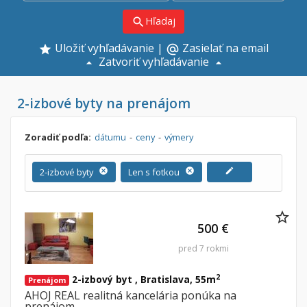
Hľadaj
search
Uložiť vyhľadávanie
|
Zasielať na email
alternate_email
Zatvoriť vyhľadávanie
2-izbové byty na prenájom
Zoradiť podľa:
dátumu
-
ceny
-
výmery
2-izbové byty
cancel
Len s fotkou
cancel
edit
500 €
pred 7 rokmi
2
2-izbový byt , Bratislava, 55m
Prenájom
AHOJ REAL realitná kancelária ponúka na
prenájom