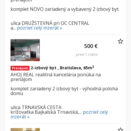
komplet NOVO zariadený a vybavený 2 izbový byt
ulica DRUŽSTEVNÁ pri OC CENTRAL
a...
pozrieť celý inzerát »
500 €
pred 7 rokmi
2
2-izbový byt , Bratislava, 65m
Prenájom
AHOJ REAL realitná kancelária ponúka na
prenájom
komplet zariadený 2 izbový byt - výhodná poloha
domu
ulica TRNAVSKÁ CESTA
križovatka Bajkalská Trnavská,...
pozrieť celý
inzerát »