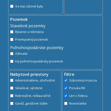
4 a viac izbové byty
Pozemok
Stavebné pozemky
Bývanie a rekreácia
Priemyselný pozemok
Poľnohospodárske pozemky
Záhrada
Iný poľnohospodársky pozemok
Nebytové priestory
Filtre
Administratívne, obchodné
Súkromná inzercia
Skladové, výrobné
Ponuka RK
Rekreačné, reštauračné
Len s fotkou
Garáž, garážové státie
Novostavba