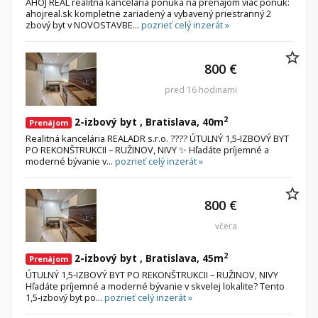
AHOJ REAL realitná kancelária ponúka na prenájom viac ponúk:
ahojreal.sk kompletne zariadený a vybavený priestranný 2
zbový byt v NOVOSTAVBE...
pozrieť celý inzerát »
800 €
pred 16 hodinami
2
2-izbový byt , Bratislava, 40m
Prenájom
Realitná kancelária REALADR s.r.o. ???? ÚTULNÝ 1,5-IZBOVÝ BYT
PO REKONŠTRUKCII – RUŽINOV, NIVY ✨ Hľadáte príjemné a
moderné bývanie v...
pozrieť celý inzerát »
800 €
včera
2
2-izbový byt , Bratislava, 45m
Prenájom
ÚTULNÝ 1,5-IZBOVÝ BYT PO REKONŠTRUKCII – RUŽINOV, NIVY
Hľadáte príjemné a moderné bývanie v skvelej lokalite? Tento
1,5-izbový byt po...
pozrieť celý inzerát »