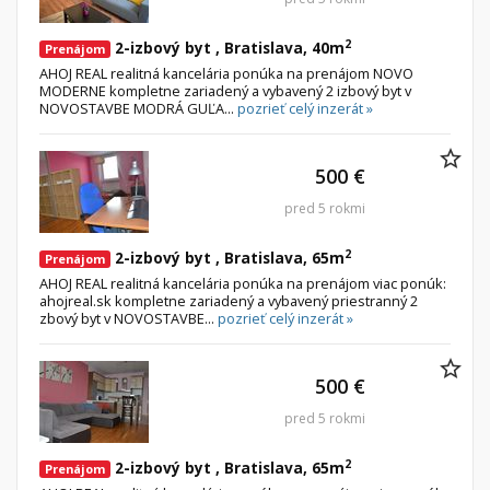
2
2-izbový byt , Bratislava, 40m
Prenájom
AHOJ REAL realitná kancelária ponúka na prenájom NOVO
MODERNE kompletne zariadený a vybavený 2 izbový byt v
NOVOSTAVBE MODRÁ GUĽA...
pozrieť celý inzerát »
500 €
pred 5 rokmi
2
2-izbový byt , Bratislava, 65m
Prenájom
AHOJ REAL realitná kancelária ponúka na prenájom viac ponúk:
ahojreal.sk kompletne zariadený a vybavený priestranný 2
zbový byt v NOVOSTAVBE...
pozrieť celý inzerát »
500 €
pred 5 rokmi
2
2-izbový byt , Bratislava, 65m
Prenájom