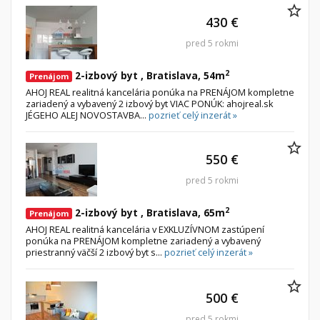
430 €
pred 5 rokmi
2
2-izbový byt , Bratislava, 54m
Prenájom
AHOJ REAL realitná kancelária ponúka na PRENÁJOM kompletne
zariadený a vybavený 2 izbový byt VIAC PONÚK: ahojreal.sk
JÉGEHO ALEJ NOVOSTAVBA...
pozrieť celý inzerát »
550 €
pred 5 rokmi
2
2-izbový byt , Bratislava, 65m
Prenájom
AHOJ REAL realitná kancelária v EXKLUZÍVNOM zastúpení
ponúka na PRENÁJOM kompletne zariadený a vybavený
priestranný väčší 2 izbový byt s...
pozrieť celý inzerát »
500 €
pred 5 rokmi