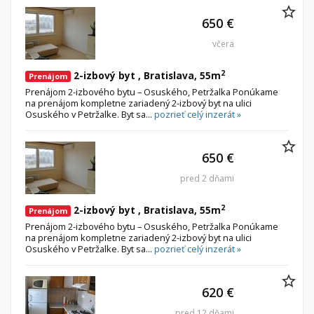
650 €
včera
2
2-izbový byt , Bratislava, 55m
Prenájom
Prenájom 2-izbového bytu – Osuského, Petržalka Ponúkame
na prenájom kompletne zariadený 2-izbový byt na ulici
Osuského v Petržalke. Byt sa...
pozrieť celý inzerát »
650 €
pred 2 dňami
2
2-izbový byt , Bratislava, 55m
Prenájom
Prenájom 2-izbového bytu – Osuského, Petržalka Ponúkame
na prenájom kompletne zariadený 2-izbový byt na ulici
Osuského v Petržalke. Byt sa...
pozrieť celý inzerát »
620 €
pred 12 dňami