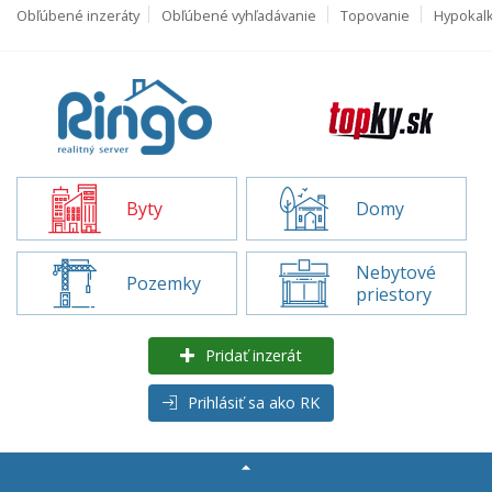
Obľúbené inzeráty
Obľúbené vyhľadávanie
Topovanie
Hypokal
Byty
Domy
Nebytové
Pozemky
priestory
Pridať inzerát
Prihlásiť sa ako RK
Rozšírené
vyhľadávanie
Byty na