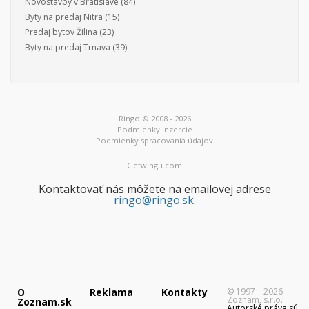
Novostavby v Bratislave
(84)
Byty na predaj Nitra
(15)
Predaj bytov Žilina
(23)
Byty na predaj Trnava
(39)
Ringo © 2008 - 2026
Podmienky inzercie
Podmienky spracovania údajov
Getwingu.com
Kontaktovať nás môžete na emailovej adrese
ringo@ringo.sk
.
O
Reklama
Kontakty
© 1997 – 2026
Zoznam, s.r.o.
Zoznam.sk
Autorské práva sú