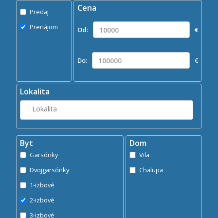
Cena
Predaj
Predaj
Prenájom
Prenájom
Od:
€
Kde?
Lokalita
Do:
€
Hľadaj
search
Lokalita
Byt
Dom
Garsónky
Vila
Dvojgarsónky
Chalupa
1-izbové
2-izbové
3-izbové