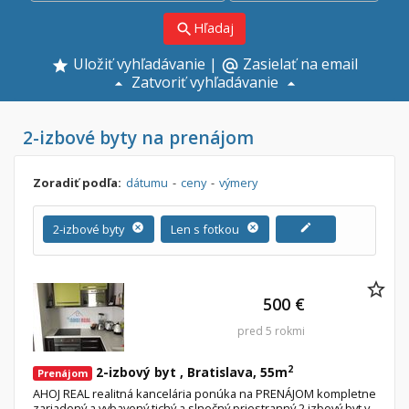
Hľadaj
search
Uložiť vyhľadávanie
|
Zasielať na email
alternate_email
Zatvoriť vyhľadávanie
2-izbové byty na prenájom
Zoradiť podľa:
dátumu
-
ceny
-
výmery
2-izbové byty
cancel
Len s fotkou
cancel
edit
500 €
pred 5 rokmi
2
2-izbový byt , Bratislava, 55m
Prenájom
AHOJ REAL realitná kancelária ponúka na PRENÁJOM kompletne
zariadený a vybavený tichý a slnečný priestranný 2 izbový byt v