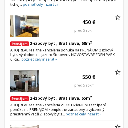
tichej...
pozrieť celý inzerát »
450 €
pred 5 rokmi
2
2-izbový byt , Bratislava, 60m
Prenájom
AHOJ REAL realitná kancelária ponúka na PRENÁJOM 2 izbový
byt s výhľadom na jazero Štrkovec v NOVOSTAVBE EDEN PARK
ulica...
pozrieť celý inzerát »
550 €
pred 5 rokmi
2
2-izbový byt , Bratislava, 65m
Prenájom
AHOJ REAL realitná kancelária v EXKLUZÍVNOM zastúpení
ponúka na PRENÁJOM kompletne zariadený a vybavený
priestranný väčší 2 izbový byt s...
pozrieť celý inzerát »