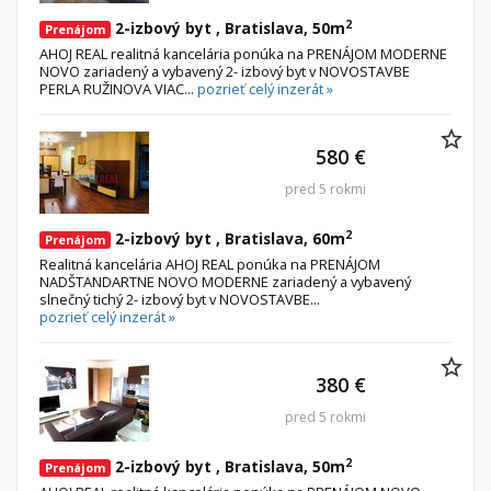
2
2-izbový byt , Bratislava, 50m
Prenájom
AHOJ REAL realitná kancelária ponúka na PRENÁJOM MODERNE
NOVO zariadený a vybavený 2- izbový byt v NOVOSTAVBE
PERLA RUŽINOVA VIAC...
pozrieť celý inzerát »
580 €
pred 5 rokmi
2
2-izbový byt , Bratislava, 60m
Prenájom
Realitná kancelária AHOJ REAL ponúka na PRENÁJOM
NADŠTANDARTNE NOVO MODERNE zariadený a vybavený
slnečný tichý 2- izbový byt v NOVOSTAVBE...
pozrieť celý inzerát »
380 €
pred 5 rokmi
2
2-izbový byt , Bratislava, 50m
Prenájom