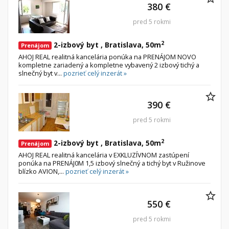
380 €
pred 5 rokmi
2
2-izbový byt , Bratislava, 50m
Prenájom
AHOJ REAL realitná kancelária ponúka na PRENÁJOM NOVO
kompletne zariadený a kompletne vybavený 2 izbový tichý a
slnečný byt v...
pozrieť celý inzerát »
390 €
pred 5 rokmi
2
2-izbový byt , Bratislava, 50m
Prenájom
AHOJ REAL realitná kancelária v EXKLUZÍVNOM zastúpení
ponúka na PRENÁJ0M 1,5 izbový slnečný a tichý byt v Ružinove
blízko AVION,...
pozrieť celý inzerát »
550 €
pred 5 rokmi