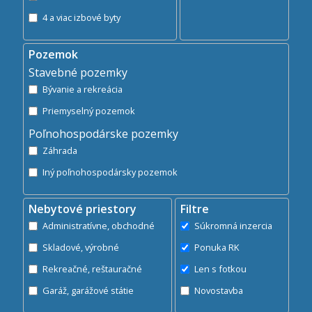
4 a viac izbové byty
Pozemok
Stavebné pozemky
Bývanie a rekreácia
Priemyselný pozemok
Poľnohospodárske pozemky
Záhrada
Iný poľnohospodársky pozemok
Nebytové priestory
Filtre
Administratívne, obchodné
Súkromná inzercia
Skladové, výrobné
Ponuka RK
Rekreačné, reštauračné
Len s fotkou
Garáž, garážové státie
Novostavba