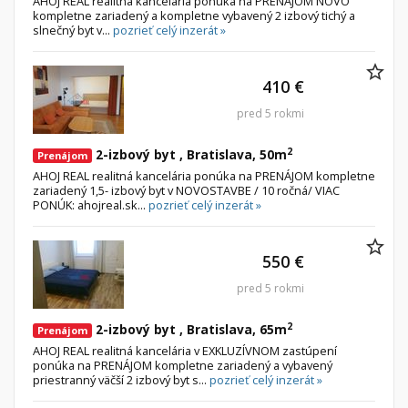
AHOJ REAL realitná kancelária ponúka na PRENÁJOM NOVO
kompletne zariadený a kompletne vybavený 2 izbový tichý a
slnečný byt v...
pozrieť celý inzerát »
410 €
pred 5 rokmi
2
2-izbový byt , Bratislava, 50m
Prenájom
AHOJ REAL realitná kancelária ponúka na PRENÁJOM kompletne
zariadený 1,5- izbový byt v NOVOSTAVBE / 10 ročná/ VIAC
PONÚK: ahojreal.sk...
pozrieť celý inzerát »
550 €
pred 5 rokmi
2
2-izbový byt , Bratislava, 65m
Prenájom
AHOJ REAL realitná kancelária v EXKLUZÍVNOM zastúpení
ponúka na PRENÁJOM kompletne zariadený a vybavený
priestranný väčší 2 izbový byt s...
pozrieť celý inzerát »