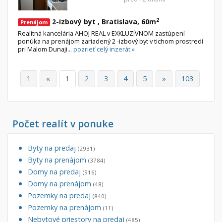
2
2-izbový byt , Bratislava, 60m
Prenájom
Realitná kancelária AHOJ REAL v EXKLUZÍVNOM zastúpení
ponúka na prenájom zariadený 2 -izbový byt v tichom prostredí
pri Malom Dunaji...
pozrieť celý inzerát »
1
«
1
2
3
4
5
»
103
Počet realít v ponuke
Byty na predaj
(2931)
Byty na prenájom
(3784)
Domy na predaj
(916)
Domy na prenájom
(48)
Pozemky na predaj
(840)
Pozemky na prenájom
(11)
Nebytové priestory na predaj
(485)