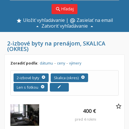
Hľadaj
search
Uložiť vyhľadávanie
|
Zasielať na email
alternate_email
Zatvoriť vyhľadávanie
2-izbové byty na prenájom, SKALICA
(OKRES)
Zoradiť podľa:
dátumu
-
ceny
-
výmery
2-izbové byty
cancel
Skalica (okres)
cancel
Len s fotkou
cancel
edit
400 €
pred 4 rokmi