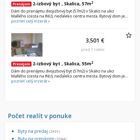
2
2-izbový byt , Skalica, 57m
Prenájom
Dám do prenájmu dvojizbový byt (57m2) v Skalici na ulici
Mallého (cesta na INU), neďaleko centra mesta. Bytový dom je...
pozrieť celý inzerát »
3.501 €
pred 7 rokmi
2
2-izbový byt , Skalica, 55m
Prenájom
Dám do prenájmu dvojizbový byt (57m2) v Skalici na ulici
Mallého (cesta na INU), neďaleko centra mesta. Bytový dom je...
pozrieť celý inzerát »
Počet realít v ponuke
Byty na predaj
(2931)
Byty na prenájom
(3784)