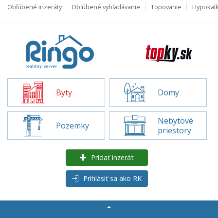
Obľúbené inzeráty
Obľúbené vyhľadávanie
Topovanie
Hypokal
Byty
Domy
Nebytové
Pozemky
priestory
Pridať inzerát
Prihlásiť sa ako RK
Rozšírené
vyhľadávanie
Byty na