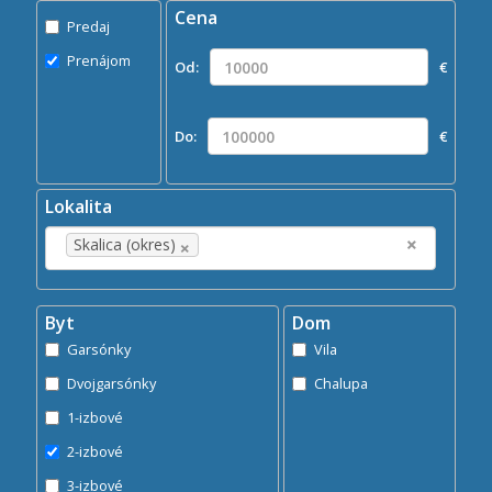
Cena
Predaj
Predaj
Prenájom
Prenájom
Od:
€
Kde?
×
Skalica (okres)
Do:
€
Hľadaj
search
Lokalita
×
×
Skalica (okres)
Byt
Dom
Garsónky
Vila
Dvojgarsónky
Chalupa
1-izbové
2-izbové
3-izbové