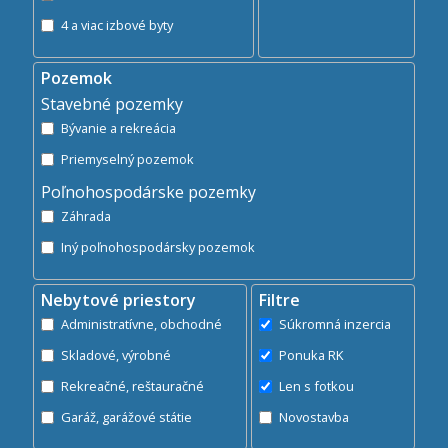
4 a viac izbové byty
Pozemok
Stavebné pozemky
Bývanie a rekreácia
Priemyselný pozemok
Poľnohospodárske pozemky
Záhrada
Iný poľnohospodársky pozemok
Nebytové priestory
Filtre
Administratívne, obchodné
Súkromná inzercia
Skladové, výrobné
Ponuka RK
Rekreačné, reštauračné
Len s fotkou
Garáž, garážové státie
Novostavba