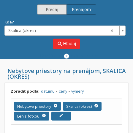
Predaj
Prenájom
Kde?
×
Skalica (okres)
Hľadaj
search
Rozšírené
vyhľadávanie
Cena
Nebytove priestory na prenájom, SKALICA
Predaj
(OKRES)
Prenájom
Od:
€
Zoradiť podľa:
dátumu
-
ceny
-
výmery
Do:
€
Nebytové priestory
cancel
Skalica (okres)
cancel
Len s fotkou
cancel
edit
Lokalita
×
×
Skalica (okres)