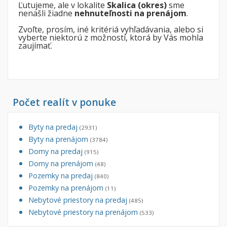
Ľutujeme, ale v lokalite
Skalica (okres)
sme
nenašli žiadne
nehnuteľnosti na prenájom
.
Byt
Dom
Zvoľte, prosím, iné kritériá vyhľadávania, alebo si
vyberte niektorú z možností, ktorá by Vás mohla
Garsónky
Vila
zaujímať.
Dvojgarsónky
Chalupa
1-izbové
2-izbové
Počet realít v ponuke
3-izbové
4 a viac izbové byty
Byty na predaj
(2931)
Byty na prenájom
(3784)
Pozemok
Domy na predaj
(915)
Stavebné pozemky
Domy na prenájom
(48)
Bývanie a rekreácia
Pozemky na predaj
(840)
Pozemky na prenájom
Priemyselný pozemok
(11)
Nebytové priestory na predaj
(485)
Poľnohospodárske pozemky
Nebytové priestory na prenájom
(533)
Záhrada