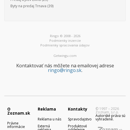
Byty na predaj Trnava
(39)
Ringo © 2008 - 2026
Podmienky inzercie
Podmienky spracovania údajov
Getwingu.com
Kontaktovať nás môžete na emailovej adrese
ringo@ringo.sk
.
O
Reklama
Kontakty
© 1997 – 2026
Zoznam, s.r.o.
Zoznam.sk
Autorské práva sú
Reklama u nás
Spravodajstvo
vyhradené.
Právne
Externá
Produktové
informácie
reklama
oddelenie