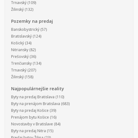
Trnavský
(109)
Žilinský
(132)
Pozemky na predaj
Banskobystrický
(57)
Bratislavský
(124)
Košický
(34)
Nitriansky
(82)
Prešovský
(36)
Trenčiansky
(134)
Trnavský
(207)
Žilinský
(158)
Najpopulárnejšie reality
Byty na predaj Bratislava
(110)
Byty na prenájom Bratislava
(683)
Byty na predaj Košice
(39)
Prenájom bytu Košice
(16)
Novostavby v Bratislave
(84)
Byty na predaj Nitra
(15)
Predaj bytov Žilina
(23)