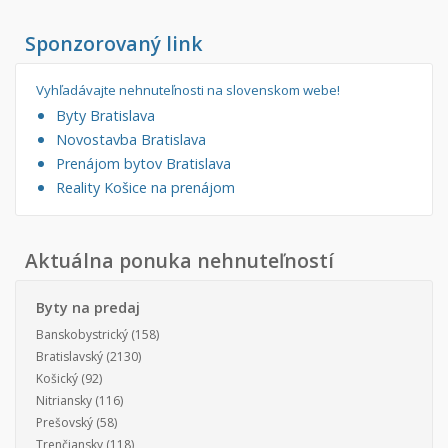
Iný poľnohospodársky pozemok
Sponzorovaný link
Nebytové priestory
Filtre
Administratívne, obchodné
Súkromná inzercia
Vyhľadávajte nehnuteľnosti na slovenskom webe!
Byty Bratislava
Skladové, výrobné
Ponuka RK
Novostavba Bratislava
Rekreačné, reštauračné
Len s fotkou
Prenájom bytov Bratislava
Garáž, garážové státie
Novostavba
Reality Košice na prenájom
Hľadaj
search
Aktuálna ponuka nehnuteľností
Uložiť vyhľadávanie
|
Zasielať na email
alternate_email
Zatvoriť vyhľadávanie
Byty na predaj
Banskobystrický
(158)
Bratislavský
(2130)
Košický
(92)
Nitriansky
(116)
Prešovský
(58)
Trenčiansky
(118)