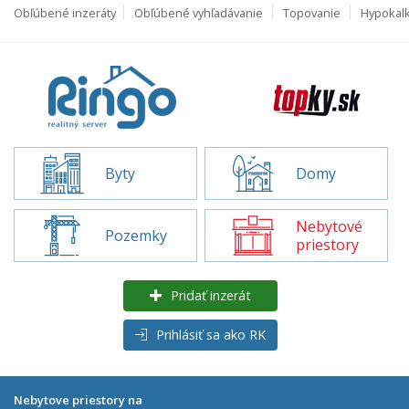
Obľúbené inzeráty
Obľúbené vyhľadávanie
Topovanie
Hypokal
Byty
Domy
Nebytové
Pozemky
priestory
Pridať inzerát
Prihlásiť sa ako RK
Nebytove priestory na