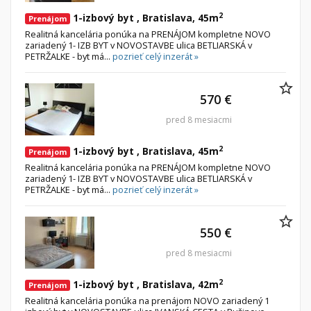
2
1-izbový byt , Bratislava, 45m
Prenájom
Realitná kancelária ponúka na PRENÁJOM kompletne NOVO
zariadený 1- IZB BYT v NOVOSTAVBE ulica BETLIARSKÁ v
PETRŽALKE - byt má...
pozrieť celý inzerát »
570 €
pred 8 mesiacmi
2
1-izbový byt , Bratislava, 45m
Prenájom
Realitná kancelária ponúka na PRENÁJOM kompletne NOVO
zariadený 1- IZB BYT v NOVOSTAVBE ulica BETLIARSKÁ v
PETRŽALKE - byt má...
pozrieť celý inzerát »
550 €
pred 8 mesiacmi
2
1-izbový byt , Bratislava, 42m
Prenájom
Realitná kancelária ponúka na prenájom NOVO zariadený 1