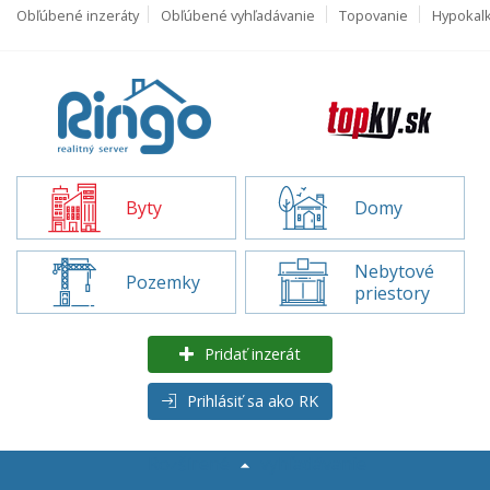
Obľúbené inzeráty
Obľúbené vyhľadávanie
Topovanie
Hypokal
Byty
Domy
Nebytové
Pozemky
priestory
Pridať inzerát
Prihlásiť sa ako RK
Rozšírené
vyhľadávanie
Byty na