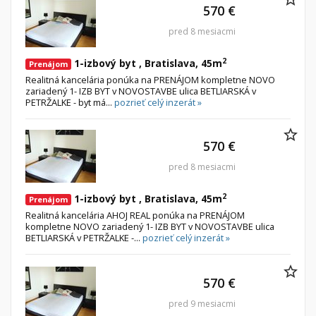
570 €
pred 8 mesiacmi
2
1-izbový byt , Bratislava, 45m
Prenájom
Realitná kancelária ponúka na PRENÁJOM kompletne NOVO
zariadený 1- IZB BYT v NOVOSTAVBE ulica BETLIARSKÁ v
PETRŽALKE - byt má...
pozrieť celý inzerát »
570 €
pred 8 mesiacmi
2
1-izbový byt , Bratislava, 45m
Prenájom
Realitná kancelária AHOJ REAL ponúka na PRENÁJOM
kompletne NOVO zariadený 1- IZB BYT v NOVOSTAVBE ulica
BETLIARSKÁ v PETRŽALKE -...
pozrieť celý inzerát »
570 €
pred 9 mesiacmi