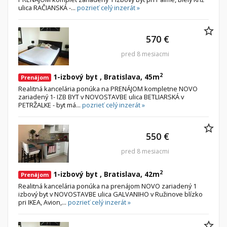
ulica RAČIANSKÁ -...
pozrieť celý inzerát »
570 €
pred 8 mesiacmi
2
1-izbový byt , Bratislava, 45m
Prenájom
Realitná kancelária ponúka na PRENÁJOM kompletne NOVO
zariadený 1- IZB BYT v NOVOSTAVBE ulica BETLIARSKÁ v
PETRŽALKE - byt má...
pozrieť celý inzerát »
550 €
pred 8 mesiacmi
2
1-izbový byt , Bratislava, 42m
Prenájom
Realitná kancelária ponúka na prenájom NOVO zariadený 1
izbový byt v NOVOSTAVBE ulica GALVANIHO v Ružinove blízko
pri IKEA, Avion,...
pozrieť celý inzerát »