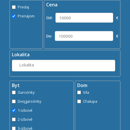
Cena
Predaj
Predaj
Prenájom
Prenájom
Od:
€
Kde?
Lokalita
Do:
€
Hľadaj
search
Lokalita
Byt
Dom
Garsónky
Vila
Dvojgarsónky
Chalupa
1-izbové
2-izbové
3-izbové