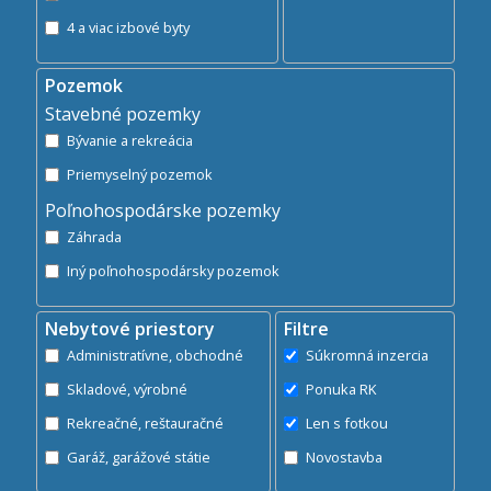
4 a viac izbové byty
Pozemok
Stavebné pozemky
Bývanie a rekreácia
Priemyselný pozemok
Poľnohospodárske pozemky
Záhrada
Iný poľnohospodársky pozemok
Nebytové priestory
Filtre
Administratívne, obchodné
Súkromná inzercia
Skladové, výrobné
Ponuka RK
Rekreačné, reštauračné
Len s fotkou
Garáž, garážové státie
Novostavba