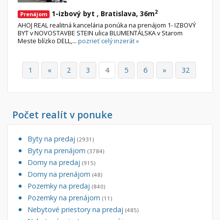
2
1-izbový byt , Bratislava, 36m
Prenájom
AHOJ REAL realitná kancelária ponúka na prenájom 1- IZBOVÝ
BYT v NOVOSTAVBE STEIN ulica BLUMENTÁLSKA v Starom
Meste blízko DELL,...
pozrieť celý inzerát »
1
«
2
3
4
5
6
»
32
Počet realít v ponuke
Byty na predaj
(2931)
Byty na prenájom
(3784)
Domy na predaj
(915)
Domy na prenájom
(48)
Pozemky na predaj
(840)
Pozemky na prenájom
(11)
Nebytové priestory na predaj
(485)