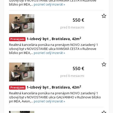
izbový byt v NOVOSTAVBE ulica IVANSKÁ CESTA v Ružinove
blízko pri IKEA,...
pozrieť celý inzerát »
550 €
pred 8 mesiacmi
2
1-izbový byt , Bratislava, 42m
Prenájom
Realitná kancelária ponúka na prenájom NOVO zariadený 1
izbový byt v NOVOSTAVBE ulica IVANSKÁ CESTA v Ružinove
blízko pri IKEA,...
pozrieť celý inzerát »
550 €
pred 8 mesiacmi
2
1-izbový byt , Bratislava, 42m
Prenájom
Realitná kancelária ponúka na prenájom NOVO zariadený 1
izbový byt v NOVOSTAVBE ulica GALVANIHO v Ružinove blízko
pri IKEA, Avion,...
pozrieť celý inzerát »