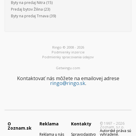
Byty na predaj Nitra
(15)
Predaj bytov Žilina
(23)
Byty na predaj Trnava
(39)
Ringo © 2008 - 2026
Podmienky inzercie
Podmienky spracovania údajov
Getwingu.com
Kontaktovať nás môžete na emailovej adrese
ringo@ringo.sk
.
O
Reklama
Kontakty
© 1997 – 2026
Zoznam, s.r.o.
Zoznam.sk
Autorské práva sú
Reklama u nás
Spravodajstvo
vyhradené.