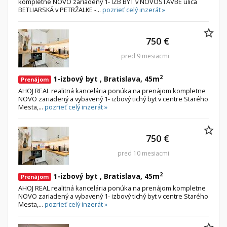
kompletne NOVO zariadený 1- IZB BYT v NOVOSTAVBE ulica
BETLIARSKÁ v PETRŽALKE -...
pozrieť celý inzerát »
750 €
pred 9 mesiacmi
2
1-izbový byt , Bratislava, 45m
Prenájom
AHOJ REAL realitná kancelária ponúka na prenájom kompletne
NOVO zariadený a vybavený 1- izbový tichý byt v centre Starého
Mesta,...
pozrieť celý inzerát »
750 €
pred 10 mesiacmi
2
1-izbový byt , Bratislava, 45m
Prenájom
AHOJ REAL realitná kancelária ponúka na prenájom kompletne
NOVO zariadený a vybavený 1- izbový tichý byt v centre Starého
Mesta,...
pozrieť celý inzerát »