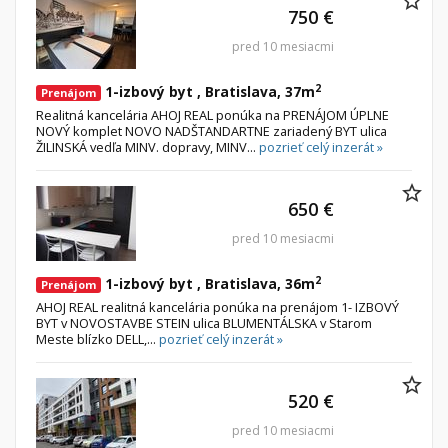
750 €
pred 10 mesiacmi
2
1-izbový byt , Bratislava, 37m
Prenájom
Realitná kancelária AHOJ REAL ponúka na PRENÁJOM ÚPLNE
NOVÝ komplet NOVO NADŠTANDARTNE zariadený BYT ulica
ŽILINSKÁ vedľa MINV. dopravy, MINV...
pozrieť celý inzerát »
650 €
pred 10 mesiacmi
2
1-izbový byt , Bratislava, 36m
Prenájom
AHOJ REAL realitná kancelária ponúka na prenájom 1- IZBOVÝ
BYT v NOVOSTAVBE STEIN ulica BLUMENTÁLSKA v Starom
Meste blízko DELL,...
pozrieť celý inzerát »
520 €
pred 10 mesiacmi