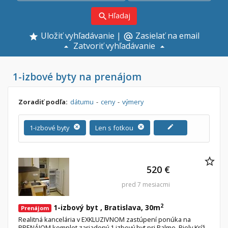
Hľadaj
search
Uložiť vyhľadávanie
|
Zasielať na email
alternate_email
Zatvoriť vyhľadávanie
1-izbové byty na prenájom
Zoradiť podľa:
dátumu
-
ceny
-
výmery
1-izbové byty
cancel
Len s fotkou
cancel
edit
520 €
pred 7 mesiacmi
2
1-izbový byt , Bratislava, 30m
Prenájom
Realitná kancelária v EXKLUZIVNOM zastúpení ponúka na
PRENÁJOM komplet zariadený 1 izbový byt pri Palme, Biely Kríž