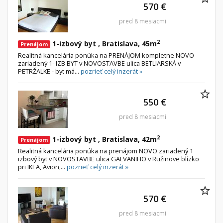
570 €
pred 8 mesiacmi
2
1-izbový byt , Bratislava, 45m
Prenájom
Realitná kancelária ponúka na PRENÁJOM kompletne NOVO
zariadený 1- IZB BYT v NOVOSTAVBE ulica BETLIARSKÁ v
PETRŽALKE - byt má...
pozrieť celý inzerát »
550 €
pred 8 mesiacmi
2
1-izbový byt , Bratislava, 42m
Prenájom
Realitná kancelária ponúka na prenájom NOVO zariadený 1
izbový byt v NOVOSTAVBE ulica GALVANIHO v Ružinove blízko
pri IKEA, Avion,...
pozrieť celý inzerát »
570 €
pred 8 mesiacmi