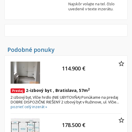
Najskôr volajte na tel. číslo
uvedené v texte inzerátu.
Podobné ponuky
114.900 €
2
2-izbový byt , Bratislava, 57m
Predaj
2 izbový byt, Vlčie hrdlo (NIE UBYTOVŇA) Ponúkame na predaj
DOBRE DISPOZIČNE RIEŠENÝ 2 izbový byt v Ružinove, ul. Vlčie...
pozrieť celý inzerát »
178.500 €