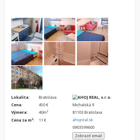
Nebytové priestory
Filtre
Administratívne, obchodné
Súkromná inzercia
Skladové, výrobné
Ponuka RK
Rekreačné, reštauračné
Len s fotkou
Garáž, garážové státie
Novostavba
Hľadaj
search
Uložiť vyhľadávanie
|
Zasielať na email
alternate_email
Zatvoriť vyhľadávanie
Lokalita:
Bratislava
AHOJ REAL, s.r.o.
Cena:
450 €
Michalská 9
2
Výmera:
40m
81103 Bratislava
ahojreal.sk
2
Cena za m
:
11 €
0903599600
Zobraziť email