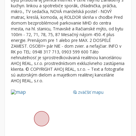
Byt
Dom
kuchyn. linkou a spotrebiče sporák, chladnička, práčka,
mikro., TV sedačka, NOVÁ manželská posteľ - NOVÝ
Garsónky
Vila
matrac, kreslá, komoda, aj ROLDOR skriňa v chodbe Pred
Dvojgarsónky
Chalupa
domom bezproblémové parkovanie MHD do centra
mesta, na hl. stanicu, Trnavské a Račianské mýto, od bytu
1-izbové
100m - 72, 71, 78, 75, 87 Mesačný nájom 450.-€ plus
energie. Prenájom pre 1 alebo pre MAX. 2 DOSPELÉ
2-izbové
ZAMEST. OSOBY= pár NIE - dom zvier. a nefajčiar. INFO v
3-izbové
RK po TEL: 0948 317 713, 0903 599 600 Táto
nehnuteľnosť je sprostredkovávaná realitnou kanceláriou
4 a viac izbové byty
AHOJ REAL, s.r.o. prostredníctvom exkluzívneho zastúpenia
klienta. © COPYRIGHT AHOJ REAL, s.r.o. – Text a fotografie
sú autorským dielom a majetkom realitnej kancelárie
Pozemok
AHOJ REAL, s.r.o.
Stavebné pozemky
Bývanie a rekreácia
zväčšiť mapu
loupe
Priemyselný pozemok
Poľnohospodárske pozemky
Záhrada
Iný poľnohospodársky pozemok