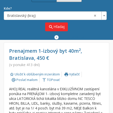
Kde?
×
Bratislavský (kraj)
Hľadaj
search
Rozšírené
vyhľadávanie
Cena
Predaj
2
Prenajmem 1-izbový byt 40m
,
Bratislava, 450 €
Prenájom
Od:
€
(v ponuke 413 dní)
Uložiť k obľúbeným inzerátom
Vytlačiť
Do:
€
print
Poslať mailom
TOPovať
alternate_email
vertical_align_top
AHOJ REAL realitná kancelária v EXKLUZÍVNOM zastúpení
Lokalita
ponúka na PRENÁJOM 1- izbový kompletne zariadený byt
×
ulica LATORICKÁ tichá lokalita blízko domu NC TESCO
×
Bratislavský (kraj)
HRON, BILLA, LIDL, banky, služby, kaviarne, pizeria, fitnes,
atd. byt je na 1/ 4 posch. byt má 39 m2, NIEJE Balkon k
bytu prislúcha aj pivnica internet v cene nájmu Zariadený s