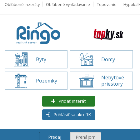
Obľúbené inzeráty
Obľúbené vyhľadávanie
Topovanie
Hypokal
Byty
Domy
Nebytové
Pozemky
priestory
Pridať inzerát
Prihlásiť sa ako RK
Predaj
Prenájom