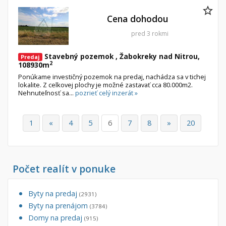
Cena dohodou
pred 3 rokmi
Stavebný pozemok , Žabokreky nad Nitrou,
Predaj
2
108930m
Ponúkame investičný pozemok na predaj, nachádza sa v tichej
lokalite. Z celkovej plochy je možné zastavať cca 80.000m2.
Nehnuteľnosť sa...
pozrieť celý inzerát »
1
«
4
5
6
7
8
»
20
Počet realít v ponuke
Byty na predaj
(2931)
Byty na prenájom
(3784)
Domy na predaj
(915)