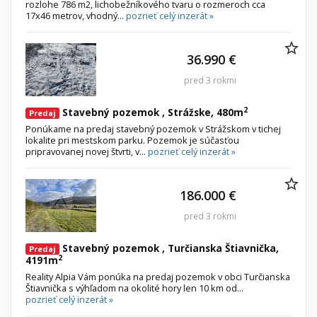
rozlohe 786 m2, lichobežníkového tvaru o rozmeroch cca
17x46 metrov, vhodný...
pozrieť celý inzerát »
36.990 €
pred 3 rokmi
2
Stavebný pozemok , Strážske, 480m
Predaj
Ponúkame na predaj stavebný pozemok v Strážskom v tichej
lokalite pri mestskom parku. Pozemok je súčasťou
pripravovanej novej štvrti, v...
pozrieť celý inzerát »
186.000 €
pred 3 rokmi
Stavebný pozemok , Turčianska Štiavnička,
Predaj
2
4191m
Reality Alpia Vám ponúka na predaj pozemok v obci Turčianska
Štiavnička s výhľadom na okolité hory len 10 km od...
pozrieť celý inzerát »