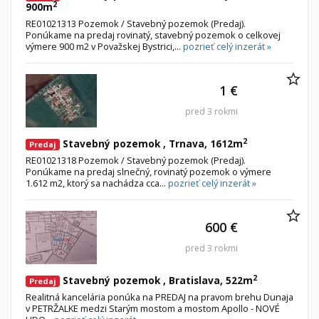
2
900m
RE01021313 Pozemok / Stavebný pozemok (Predaj).
Ponúkame na predaj rovinatý, stavebný pozemok o celkovej
výmere 900 m2 v Považskej Bystrici,...
pozrieť celý inzerát »
1 €
pred 3 rokmi
2
Stavebný pozemok , Trnava, 1612m
Predaj
RE01021318 Pozemok / Stavebný pozemok (Predaj).
Ponúkame na predaj slnečný, rovinatý pozemok o výmere
1.612 m2, ktorý sa nachádza cca...
pozrieť celý inzerát »
600 €
pred 3 rokmi
2
Stavebný pozemok , Bratislava, 522m
Predaj
Realitná kancelária ponúka na PREDAJ na pravom brehu Dunaja
v PETRŽALKE medzi Starým mostom a mostom Apollo - NOVÉ