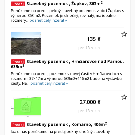
2
Stavebný pozemok , Župkov, 863m
Predaj
Ponúkame na predaj pekný stavebný pozemok v obci Župkov s
výmerou 863 m2. Pozemok je slnečný, rovinatý, má ideálne
rozmery...
pozrieť celý inzerát »
135 €
pred 3 rokmi
Stavebný pozemok , Hrnčiarovce nad Parnou,
Predaj
2
639m
Ponúkame na predaj pozemok v novej časti v Hrnčiarovciach s
rozmermi 37x17m a výmerou 639m2+116m2 bude na výstavbu
cesty. Na...
pozrieť celý inzerát »
27.000 €
pred 3 rokmi
2
Stavebný pozemok , Komárno, 406m
Predaj
Iba u nás ponúkame na predaj pekný slnečný stavebný