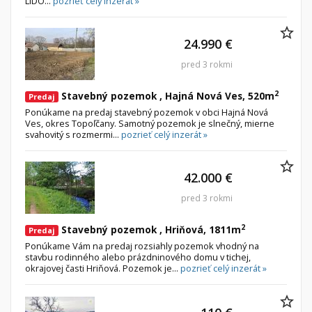
LIDO...
pozrieť celý inzerát »
24.990 €
pred 3 rokmi
2
Stavebný pozemok , Hajná Nová Ves, 520m
Predaj
Ponúkame na predaj stavebný pozemok v obci Hajná Nová
Ves, okres Topoľčany. Samotný pozemok je slnečný, mierne
svahovitý s rozmermi...
pozrieť celý inzerát »
42.000 €
pred 3 rokmi
2
Stavebný pozemok , Hriňová, 1811m
Predaj
Ponúkame Vám na predaj rozsiahly pozemok vhodný na
stavbu rodinného alebo prázdninového domu v tichej,
okrajovej časti Hriňová. Pozemok je...
pozrieť celý inzerát »