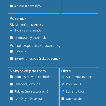
4 a viac izbové byty
Pozemok
Stavebné pozemky
Bývanie a rekreácia
Priemyselný pozemok
Poľnohospodárske pozemky
Záhrada
Iný poľnohospodársky pozemok
Nebytové priestory
Filtre
Administratívne, obchodné
Súkromná inzercia
Skladové, výrobné
Ponuka RK
Rekreačné, reštauračné
Len s fotkou
Garáž, garážové státie
Novostavba