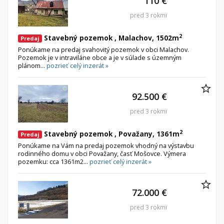
110 €
pred 3 rokmi
2
Stavebný pozemok , Malachov, 1502m
Predaj
Ponúkame na predaj svahovitý pozemok v obci Malachov.
Pozemok je v intraviláne obce a je v súlade s územným
plánom...
pozrieť celý inzerát »
92.500 €
pred 3 rokmi
2
Stavebný pozemok , Považany, 1361m
Predaj
Ponúkame na Vám na predaj pozemok vhodný na výstavbu
rodinného domu v obci Považany, časť Mošovce. Výmera
pozemku: cca 1361m2...
pozrieť celý inzerát »
72.000 €
pred 3 rokmi