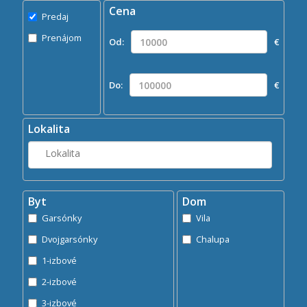
Cena
Predaj
Predaj
Prenájom
Prenájom
Od:
€
Kde?
Lokalita
Do:
€
Hľadaj
search
Lokalita
Byt
Dom
Garsónky
Vila
Dvojgarsónky
Chalupa
1-izbové
2-izbové
3-izbové