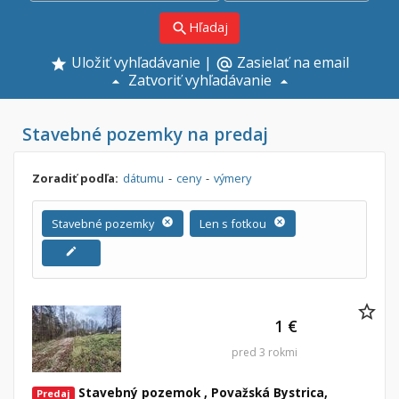
Hľadaj
search
Uložiť vyhľadávanie
|
Zasielať na email
alternate_email
Zatvoriť vyhľadávanie
Stavebné pozemky na predaj
Zoradiť podľa:
dátumu
-
ceny
-
výmery
Stavebné pozemky
cancel
Len s fotkou
cancel
edit
1 €
pred 3 rokmi
Stavebný pozemok , Považská Bystrica,
Predaj