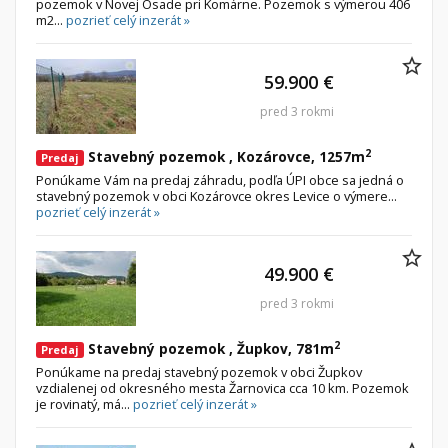
pozemok v Novej Osade pri Komárne. Pozemok s výmerou 406
m2...
pozrieť celý inzerát »
59.900 €
pred 3 rokmi
2
Stavebný pozemok , Kozárovce, 1257m
Predaj
Ponúkame Vám na predaj záhradu, podľa ÚPI obce sa jedná o
stavebný pozemok v obci Kozárovce okres Levice o výmere...
pozrieť celý inzerát »
49.900 €
pred 3 rokmi
2
Stavebný pozemok , Župkov, 781m
Predaj
Ponúkame na predaj stavebný pozemok v obci Župkov
vzdialenej od okresného mesta Žarnovica cca 10 km. Pozemok
je rovinatý, má...
pozrieť celý inzerát »