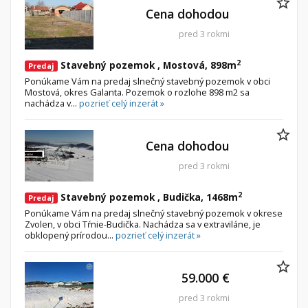
Cena dohodou
pred 3 rokmi
2
Stavebný pozemok , Mostová, 898m
Predaj
Ponúkame Vám na predaj slnečný stavebný pozemok v obci
Mostová, okres Galanta. Pozemok o rozlohe 898 m2 sa
nachádza v...
pozrieť celý inzerát »
Cena dohodou
pred 3 rokmi
2
Stavebný pozemok , Budička, 1468m
Predaj
Ponúkame Vám na predaj slnečný stavebný pozemok v okrese
Zvolen, v obci Tŕnie-Budička. Nachádza sa v extraviláne, je
obklopený prírodou...
pozrieť celý inzerát »
59.000 €
pred 3 rokmi