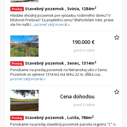
2
Stavebný pozemok , Svinia, 1284m
Predaj
Hľadáte vhodný pozemok pre výstavbu rodinného domu? V
blízkosti Prešova? Za prijateľnú cenu? Blahoželám Vám, práve
ste ho našli !...
pozrieť celý inzerát »
190.000 €
pred 3 rokmi
2
Stavebný pozemok , Senec, 1314m
Predaj
Ponúkame na predaj pozemok na Nitrianskej ulici v Senci.
Pozemok vo výmere 1314 m2 má šírku 22 m, dĺžka cca...
pozrieť celý inzerát »
Cena dohodou
pred 3 rokmi
2
Stavebný pozemok , Lutila, 786m
Predaj
Ponúkame na predaj stavebný pozemok parcela registra "C" o