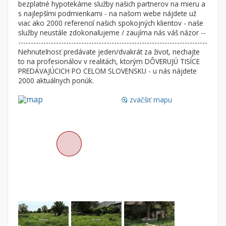
bezplatné hypotekárne služby našich partnerov na mieru a
Nebytové priestory
Filtre
s najlepšími podmienkami - na našom webe nájdete už
viac ako 2000 referencií našich spokojných klientov - naše
Administratívne, obchodné
Súkromná inzercia
služby neustále zdokonaľujeme / zaujíma nás váš názor --
Skladové, výrobné
Ponuka RK
---------------------------------------------------------------------------
Nehnuteľnosť predávate jeden/dvakrát za život, nechajte
Rekreačné, reštauračné
Len s fotkou
to na profesionálov v realitách, ktorým DÔVERUJÚ TISÍCE
Garáž, garážové státie
Novostavba
PREDÁVAJÚCICH PO CELOM SLOVENSKU - u nás nájdete
2000 aktuálnych ponúk.
zväčšiť mapu
Hľadaj
loupe
search
Uložiť vyhľadávanie
|
Zasielať na email
alternate_email
Zatvoriť vyhľadávanie