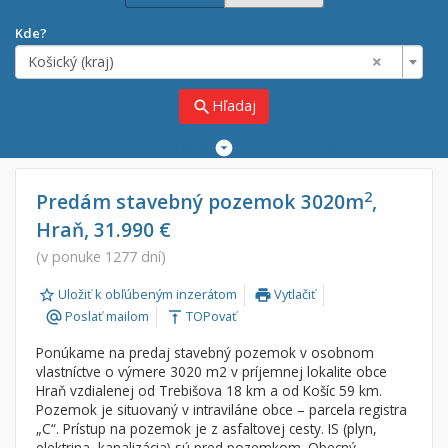
Kde?
×
Košický (kraj)
Hľadaj
search
Rozšírené
vyhľadávanie
Cena
Predaj
2
Predám stavebný pozemok 3020m
,
Hraň, 31.990 €
Prenájom
Od:
€
(v ponuke 1277 dní)
Uložiť k obľúbeným inzerátom
Vytlačiť
Do:
€
print
Poslať mailom
TOPovať
alternate_email
vertical_align_top
Ponúkame na predaj stavebný pozemok v osobnom
Lokalita
vlastníctve o výmere 3020 m2 v príjemnej lokalite obce
×
Hraň vzdialenej od Trebišova 18 km a od Košíc 59 km.
×
Košický (kraj)
Pozemok je situovaný v intraviláne obce – parcela registra
„C“. Prístup na pozemok je z asfaltovej cesty. IS (plyn,
elektrina, kanalizácia) sú pred pozemkom. Obecný