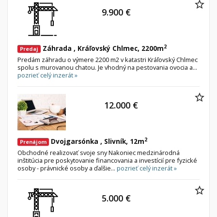
9.900 €
2
Záhrada , Kráľovský Chlmec, 2200m
Predaj
Predám záhradu o výmere 2200 m2 v katastri Kráľovský Chlmec
spolu s murovanou chatou. Je vhodný na pestovania ovocia a...
pozrieť celý inzerát »
12.000 €
2
Dvojgarsónka , Slivník, 12m
Prenájom
Obchodné realizovať svoje sny Nakoniec medzinárodná
inštitúcia pre poskytovanie financovania a investícií pre fyzické
osoby - právnické osoby a ďalšie...
pozrieť celý inzerát »
5.000 €