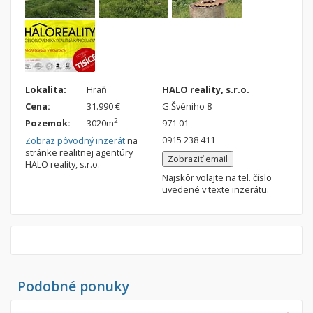
Lokalita:
Hraň
HALO reality, s.r.o.
Cena:
31.990 €
G.Švéniho 8
2
Pozemok:
3020m
971 01
0915 238 411
Zobraz pôvodný inzerát
na
stránke realitnej agentúry
Zobraziť email
HALO reality, s.r.o.
Najskôr volajte na tel. číslo
uvedené v texte inzerátu.
Podobné ponuky