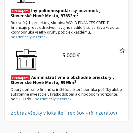
Iný poľnohospodársky pozemok ,
Prenájom
2
Slovenské Nové Mesto, 97632m
Rok veľkých projektov, skupina WOLD FINANCES CREDIT,
financuje prostredníctvom svojho riaditeľa Luisa Silvu Faviera,
ktorý ponúka všetky druhy pôžičiek každému,...
pozrieť celý inzerát »
5.000 €
Administratívne a obchodné priestory ,
Prenájom
2
Slovenské Nové Mesto, 9999m
Dobrý deň, sme finančná inštitúcia, ktorá ponúka pôžičky alebo
súkromné ​​investície v krátkodobom a dlhodobom horizonte,
od 5 000 do...
pozrieť celý inzerát »
Zobraz všetky v lokalite Trebišov » (6 inzerátov)