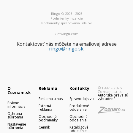
Ringo © 2008 - 2026
Podmienky inzercie
Podmienky spracovania údajov
Getwingu.com
Kontaktovať nás môžete na emailovej adrese
ringo@ringo.sk
.
O
Reklama
Kontakty
© 1997 – 2026
Zoznam, s.r.o.
Zoznam.sk
Autorské práva sú
Reklama u nás
Spravodajstvo
vyhradené.
Právne
Externá
Produktové
informácie
reklama
oddelenie
Ochrana
Obchodné
Obchodné
súkromia
podmienky
oddelenie
Nastavenie
Cenník
Katalógové
súkromia
oddelenie