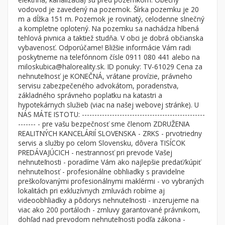
Byt
Dom
vodovod je zavedený na pozemok. Šírka pozemku je 20
m a dĺžka 151 m. Pozemok je rovinatý, celodenne slnečný
Garsónky
Vila
a kompletne oplotený. Na pozemku sa nachádza hlbená
Dvojgarsónky
Chalupa
tehlová pivnica a taktiež studňa. V obci je dobrá občianska
vybavenosť. Odporúčame! Bližšie informácie Vám radi
1-izbové
poskytneme na telefónnom čísle 0911 080 441 alebo na
miloskubica@haloreality.sk. ID ponuky: TV-61029 Cena za
2-izbové
nehnuteľnosť je KONEČNÁ, vrátane provízie, právneho
3-izbové
servisu zabezpečeného advokátom, poradenstva,
základného správneho poplatku na katastri a
4 a viac izbové byty
hypotekárnych služieb (viac na našej webovej stránke). U
NÁS MÁTE ISTOTU: -------------------------------------------------
------- - pre vašu bezpečnosť sme členom ZDRUŽENIA
Pozemok
REALITNÝCH KANCELÁRIÍ SLOVENSKA - ZRKS - prvotriedny
Stavebné pozemky
servis a služby po celom Slovensku, dôvera TISÍCOK
Bývanie a rekreácia
PREDÁVAJÚCICH - nestrannosť pri prevode Vašej
nehnuteľnosti - poradíme Vám ako najlepšie predať/kúpiť
Priemyselný pozemok
nehnuteľnosť - profesionálne obhliadky s pravidelne
preškoľovanými profesionálnymi maklérmi - vo vybraných
Poľnohospodárske pozemky
lokalitách pri exkluzívnych zmluvách robíme aj
Záhrada
videoobhliadky a pôdorys nehnuteľnosti - inzerujeme na
viac ako 200 portáloch - zmluvy garantované právnikom,
Iný poľnohospodársky pozemok
dohľad nad prevodom nehnuteľnosti podľa zákona -