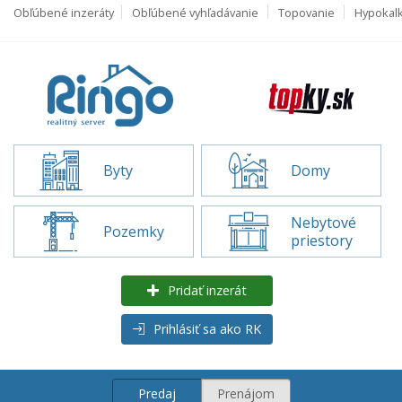
Obľúbené inzeráty
Obľúbené vyhľadávanie
Topovanie
Hypokal
Byty
Domy
Nebytové
Pozemky
priestory
Pridať inzerát
Prihlásiť sa ako RK
Predaj
Prenájom