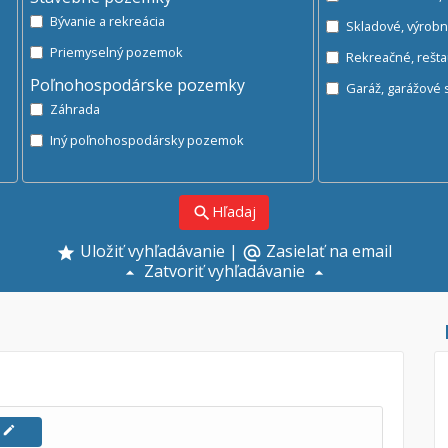
Bývanie a rekreácia
Skladové, výrob
Priemyselný pozemok
Rekreačné, rešt
Poľnohospodárske pozemky
Ga
Záhrada
Iný poľnohospodársky pozemok
Hľadaj
search
Uložiť vyhľadávanie
|
Zasielať na email
alternate_email
Zatvoriť vyhľadávanie
edit