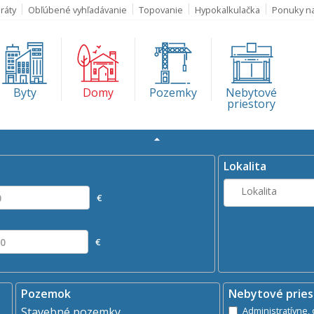
ráty
Obľúbené vyhľadávanie
Topovanie
Hypokalkulačka
Ponuky n
Byty
Domy
Pozemky
Nebytové
priestory
Rozšírené
vyhľadávanie
Kde?
daj
Prenájom
Lokalita
Lokalita
€
€
Pozemok
Nebytové pries
Stavebné pozemky
A