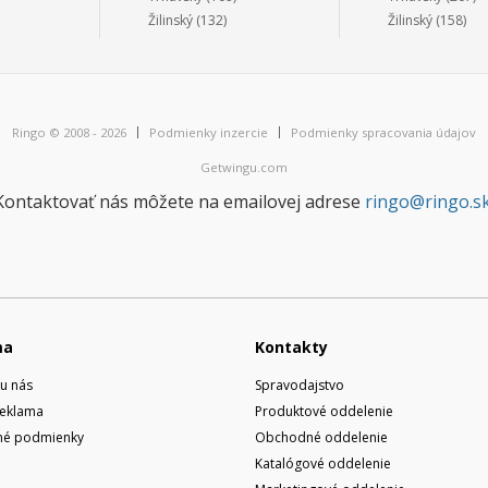
Žilinský
(132)
Žilinský
(158)
Ringo © 2008 - 2026
Podmienky inzercie
Podmienky spracovania údajov
Getwingu.com
Kontaktovať nás môžete na emailovej adrese
ringo@ringo.s
ma
Kontakty
u nás
Spravodajstvo
reklama
Produktové oddelenie
é podmienky
Obchodné oddelenie
Katalógové oddelenie