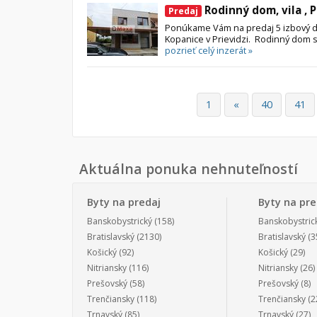
Rodinný dom, vila , 
Predaj
Ponúkame Vám na predaj 5 izbový d
Kopanice v Prievidzi. Rodinný dom 
pozrieť celý inzerát »
1
«
40
41
Aktuálna ponuka nehnuteľností
Byty na predaj
Byty na pr
Banskobystrický
(158)
Banskobystric
Bratislavský
(2130)
Bratislavský
(3
Košický
(92)
Košický
(29)
Nitriansky
(116)
Nitriansky
(26)
Prešovský
(58)
Prešovský
(8)
Trenčiansky
(118)
Trenčiansky
(2
Trnavský
(85)
Trnavský
(27)