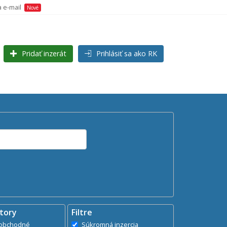
a e-mail
Nové
Pridať inzerát
Prihlásiť sa ako RK
Hľadaj
search
tory
Filtre
dministratívne, obchodné
Súkromná inzercia