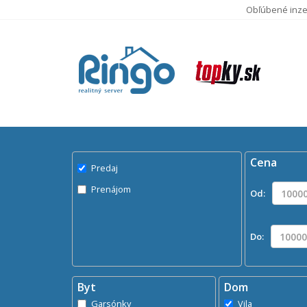
Obľúbené inze
Pre
Domy na
Cena
Predaj
Prenájom
Od:
Do:
Byt
Dom
Garsónky
Vila