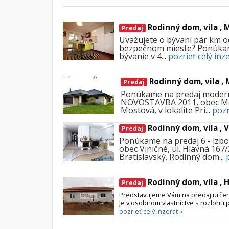
Rodinný dom, vila , 
Predaj
Uvažujete o bývaní pár km o
bezpečnom mieste? Ponúkam
bývanie v 4...
pozrieť celý inz
Rodinný dom, vila ,
Predaj
Ponúkame na
p
redaj
moder
NOVOSTAVBA 2011
,
obec M
Mostová, v lokalite Pri...
pozr
Rodinný dom, vila , 
Predaj
Ponúkame na predaj 6 - izbo
obec Viničné, ul. Hlavná 167/
Bratislavský. Rodinný dom...
Rodinný dom, vila , 
Predaj
Predstavujeme Vám na predaj určený
Je v osobnom vlastníctve s rozlohu
pozrieť celý inzerát »