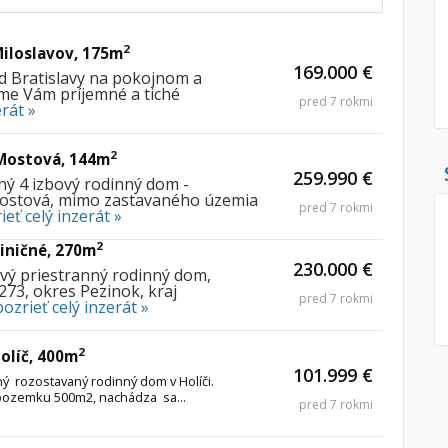
2
Miloslavov, 175m
169.000 €
d Bratislavy na pokojnom a
e Vám príjemné a tiché
pred 7 rokmi
erát »
2
 Mostová, 144m
259.990 €
ný 4
izbový rodinný dom
-
ostová, mimo zastavaného územia
pred 7 rokmi
ieť celý inzerát »
2
Viničné, 270m
230.000 €
vý priestranný rodinný dom,
273, okres Pezinok, kraj
pred 7 rokmi
pozrieť celý inzerát »
2
Holíč, 400m
101.999 €
 rozostavaný rodinný dom v Holíči.
 pozemku 500m2, nachádza sa...
pred 7 rokmi