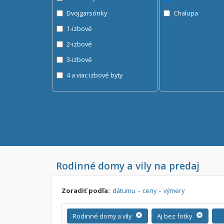
Dvojgarsónky
Chalupa
1-izbové
2-izbové
3-izbové
4 a viac izbové byty
Rodinné domy a vily na predaj
Zoradiť podľa:
dátumu
-
ceny
-
výmery
Rodinné domy a vily
cancel
Aj bez fotky
cancel