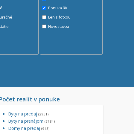
né
Ponuka RK
auračné
Len s fotkou
ráž, garážové státie
Novostavba
Počet realít v ponuke
Byty na predaj
(2931)
Byty na prenájom
(3784)
Domy na predaj
(915)