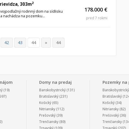
2
Prievidza, 303m
178.000 €
vojpodlažný rodinný dom na sídlisku
sa nachádza na pozemku...
pred 7 rokmi
42
43
44
»
44
enájom
Domy na predaj
Pozemky na 
ký
(19)
Banskobystrický
(131)
Banskobystrický
597)
Bratislavský
(231)
Bratislavský
(124
Košický
(65)
Košický
(34)
Nitriansky
(112)
Nitriansky
(82)
Prešovský
(39)
Prešovský
(36)
2)
Trenčiansky
(89)
Trenčiansky
(134
Trnavský
(109)
Trnavský
(207)