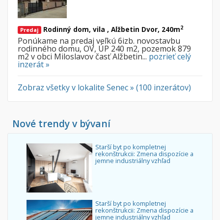
2
Rodinný dom, vila , Alžbetin Dvor, 240m
Predaj
Ponúkame na predaj veľkú 6izb. novostavbu
rodinného domu, OV, ÚP 240 m2, pozemok 879
m2 v obci Miloslavov časť Alžbetin...
pozrieť celý
inzerát »
Zobraz všetky v lokalite Senec » (100 inzerátov)
Nové trendy v bývaní
Starší byt po kompletnej
rekonštrukcii: Zmena dispozície a
jemne industriálny vzhľad
Starší byt po kompletnej
rekonštrukcii: Zmena dispozície a
jemne industriálny vzhľad