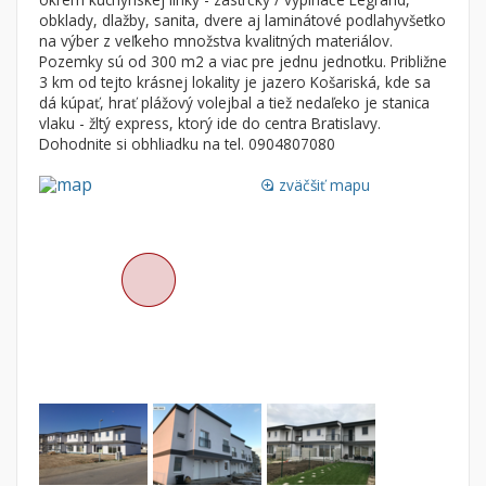
Byt
Dom
obklady, dlažby, sanita, dvere aj laminátové podlahyvšetko
na výber z veľkeho množstva kvalitných materiálov.
Garsónky
Vila
Pozemky sú od 300 m2 a viac pre jednu jednotku. Približne
Dvojgarsónky
Chalupa
3 km od tejto krásnej lokality je jazero Košariská, kde sa
dá kúpať, hrať plážový volejbal a tiež nedaľeko je stanica
1-izbové
vlaku - žltý express, ktorý ide do centra Bratislavy.
Dohodnite si obhliadku na tel. 0904807080
2-izbové
3-izbové
zväčšiť mapu
loupe
4 a viac izbové byty
Pozemok
Stavebné pozemky
Bývanie a rekreácia
Priemyselný pozemok
Poľnohospodárske pozemky
Záhrada
Iný poľnohospodársky pozemok