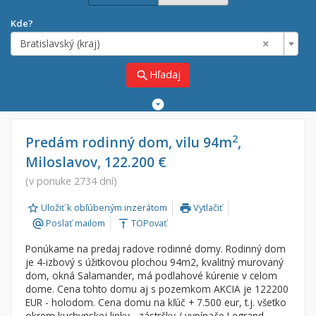
Kde?
×
Bratislavský (kraj)
Hľadaj
search
Rozšírené
vyhľadávanie
Cena
Predaj
2
Predám rodinný dom, vilu 94m
,
Miloslavov, 122.200 €
Prenájom
Od:
€
(v ponuke 2734 dní)
Uložiť k obľúbeným inzerátom
Vytlačiť
Do:
€
print
Poslať mailom
TOPovať
alternate_email
vertical_align_top
Ponúkame na predaj radove rodinné domy. Rodinný dom
Lokalita
je 4-izbový s úžitkovou plochou 94m2, kvalitný murovaný
×
dom, okná Salamander, má podlahové kúrenie v celom
×
Bratislavský (kraj)
dome. Cena tohto domu aj s pozemkom AKCIA je 122200
EUR - holodom. Cena domu na kľúč + 7.500 eur, t.j. všetko
okrem kuchynskej linky - zástrčky / vypínače Legrand,