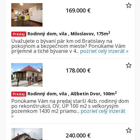
169.000 €
2
Rodinný dom, vila , Miloslavov, 175m
Predaj
Uvažujete o bývaní pár km od Bratislavy na
pokojnom a bezpečnom mieste? Ponúkame Vám
príjemné a tiché bývanie v 4...
pozrieť celý inzerát »
178.000 €
2
Rodinný dom, vila , Alžbetin Dvor, 100m
Predaj
Ponúkame Vám na predaj starší 4izb. rodinný dom
po rekonštrukcii, OV, ÚP 100 m2 s veľkorysým
pozemkom 1430 m2 priamo...
pozrieť celý inzerát
»
240.000 €