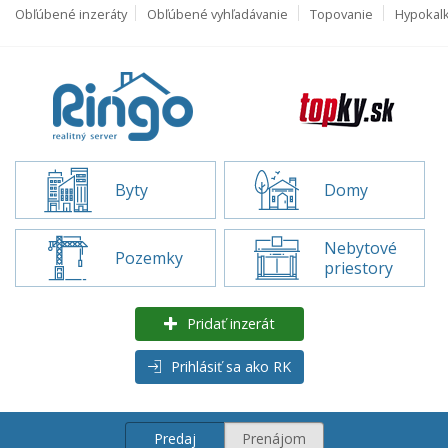
Obľúbené inzeráty
Obľúbené vyhľadávanie
Topovanie
Hypokal
Byty
Domy
Nebytové
Pozemky
priestory
Pridať inzerát
Prihlásiť sa ako RK
Predaj
Prenájom