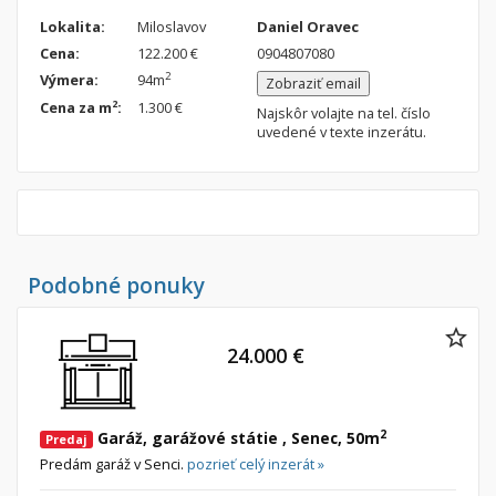
Nebytové priestory
Filtre
Lokalita:
Miloslavov
Daniel Oravec
Administratívne, obchodné
Súkromná inzercia
Cena:
122.200 €
0904807080
2
Výmera:
94m
Zobraziť email
Skladové, výrobné
Ponuka RK
2
Cena za m
:
1.300 €
Najskôr volajte na tel. číslo
Rekreačné, reštauračné
Len s fotkou
uvedené v texte inzerátu.
Garáž, garážové státie
Novostavba
Hľadaj
search
Uložiť vyhľadávanie
|
Zasielať na email
alternate_email
Podobné ponuky
Zatvoriť vyhľadávanie
24.000 €
2
Garáž, garážové státie , Senec, 50m
Predaj
Predám garáž v Senci.
pozrieť celý inzerát »