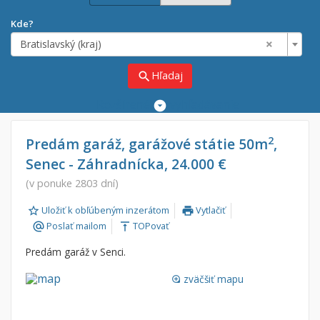
Kde?
×
Bratislavský (kraj)
Hľadaj
search
Rozšírené
vyhľadávanie
Cena
Predaj
2
Predám garáž, garážové státie 50m
,
Senec - Záhradnícka, 24.000 €
Prenájom
Od:
€
(v ponuke 2803 dní)
Uložiť k obľúbeným inzerátom
Vytlačiť
Do:
€
print
Poslať mailom
TOPovať
alternate_email
vertical_align_top
Predám garáž v Senci.
Lokalita
×
×
zväčšiť mapu
Bratislavský (kraj)
loupe