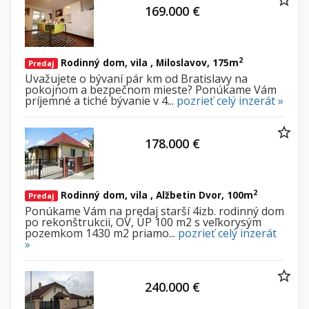
169.000 €
Nebytové priestory
Filtre
Administratívne, obchodné
Súkromná inzercia
Skladové, výrobné
Ponuka RK
2
Rodinný dom, vila , Miloslavov, 175m
Predaj
Rekreačné, reštauračné
Len s fotkou
Uvažujete o bývaní pár km od Bratislavy na
pokojnom a bezpečnom mieste? Ponúkame Vám
Garáž, garážové státie
Novostavba
príjemné a tiché bývanie v 4...
pozrieť celý inzerát »
Hľadaj
search
178.000 €
Uložiť vyhľadávanie
|
Zasielať na email
alternate_email
Zatvoriť vyhľadávanie
2
Rodinný dom, vila , Alžbetin Dvor, 100m
Predaj
Ponúkame Vám na predaj starší 4izb. rodinný dom
po rekonštrukcii, OV, ÚP 100 m2 s veľkorysým
pozemkom 1430 m2 priamo...
pozrieť celý inzerát
»
240.000 €