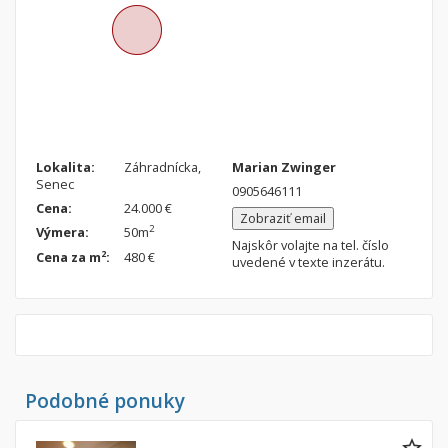
Byt
Dom
Garsónky
Vila
Dvojgarsónky
Chalupa
1-izbové
2-izbové
3-izbové
Lokalita:
Záhradnícka,
Marian Zwinger
Senec
0905646111
4 a viac izbové byty
Cena:
24.000 €
Zobraziť email
2
Výmera:
50m
Najskôr volajte na tel. číslo
Pozemok
2
Cena za m
:
480 €
uvedené v texte inzerátu.
Stavebné pozemky
Bývanie a rekreácia
Priemyselný pozemok
Poľnohospodárske pozemky
Záhrada
Podobné ponuky
Iný poľnohospodársky pozemok