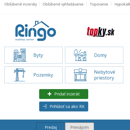
Obľúbené inzeráty
Obľúbené vyhľadávanie
Topovanie
Hypokal
Byty
Domy
Nebytové
Pozemky
priestory
Pridať inzerát
Prihlásiť sa ako RK
Predaj
Prenájom