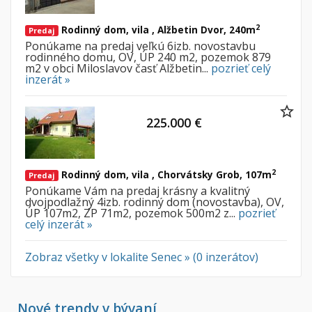
2
Rodinný dom, vila , Alžbetin Dvor, 240m
Predaj
Ponúkame na predaj veľkú 6izb. novostavbu
rodinného domu, OV, ÚP 240 m2, pozemok 879
m2 v obci Miloslavov časť Alžbetin...
pozrieť celý
inzerát »
225.000 €
2
Rodinný dom, vila , Chorvátsky Grob, 107m
Predaj
Ponúkame Vám na predaj krásny a kvalitný
dvojpodlažný 4izb. rodinný dom (novostavba), OV,
ÚP 107m2, ZP 71m2, pozemok 500m2 z...
pozrieť
celý inzerát »
Zobraz všetky v lokalite Senec » (0 inzerátov)
Nové trendy v bývaní