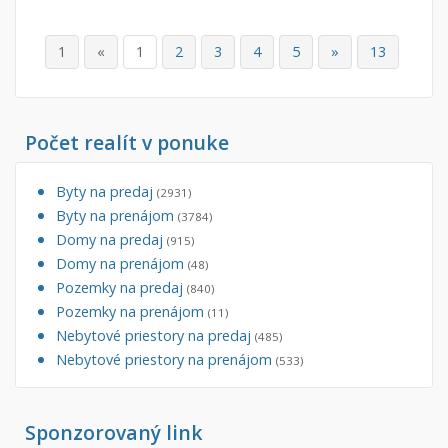
1
«
1
2
3
4
5
»
13
Počet realít v ponuke
Byty na predaj
(2931)
Byty na prenájom
(3784)
Domy na predaj
(915)
Domy na prenájom
(48)
Pozemky na predaj
(840)
Pozemky na prenájom
(11)
Nebytové priestory na predaj
(485)
Nebytové priestory na prenájom
(533)
Sponzorovaný link