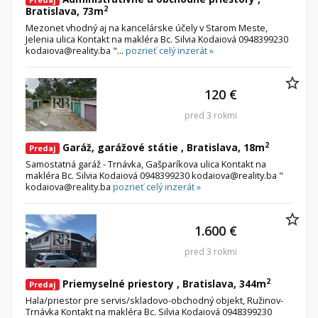
2
Bratislava, 73m
Mezonet vhodný aj na kancelárske účely v Starom Meste,
Jelenia ulica Kontakt na makléra Bc. Silvia Kodaiová 0948399230
kodaiova@reality.ba "...
pozrieť celý inzerát »
120 €
pred 3 rokmi
2
Garáž, garážové státie , Bratislava, 18m
Predaj
Samostatná garáž - Trnávka, Gašparíkova ulica Kontakt na
makléra Bc. Silvia Kodaiová 0948399230 kodaiova@reality.ba "
kodaiova@reality.ba
pozrieť celý inzerát »
1.600 €
pred 3 rokmi
2
Priemyselné priestory , Bratislava, 344m
Predaj
Hala/priestor pre servis/skladovo-obchodný objekt, Ružinov-
Trnávka Kontakt na makléra Bc. Silvia Kodaiová 0948399230