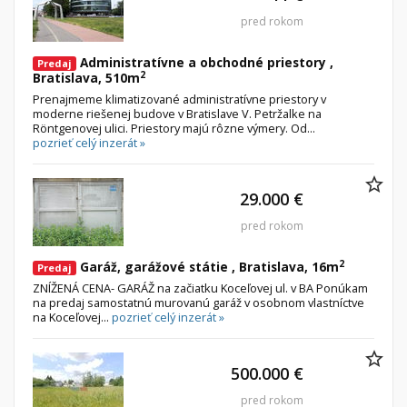
Iný poľnohospodársky pozemok
pred rokom
Nebytové priestory
Filtre
Administratívne a obchodné priestory ,
Predaj
2
Bratislava, 510m
Administratívne, obchodné
Súkromná inzercia
Prenajmeme klimatizované administratívne priestory v
Skladové, výrobné
Ponuka RK
moderne riešenej budove v Bratislave V. Petržalke na
Röntgenovej ulici. Priestory majú rôzne výmery. Od...
Rekreačné, reštauračné
Len s fotkou
pozrieť celý inzerát »
Garáž, garážové státie
Novostavba
29.000 €
Hľadaj
search
pred rokom
Uložiť vyhľadávanie
|
Zasielať na email
alternate_email
2
Garáž, garážové státie , Bratislava, 16m
Predaj
Zatvoriť vyhľadávanie
ZNÍŽENÁ CENA- GARÁŽ na začiatku Koceľovej ul. v BA Ponúkam
na predaj samostatnú murovanú garáž v osobnom vlastníctve
na Koceľovej...
pozrieť celý inzerát »
500.000 €
pred rokom