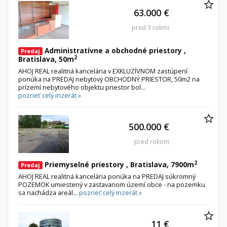
63.000 €
Byt
pred 3 rokmi
Dom
Garsónky
Vila
Administratívne a obchodné priestory ,
Predaj
Dvojgarsónky
Chalupa
2
Bratislava, 50m
AHOJ REAL realitná kancelária v EXKLUZÍVNOM zastúpení
1-izbové
ponúka na PREDAJ nebytový OBCHODNÝ PRIESTOR, 50m2 na
prízemí nebytového objektu priestor bol...
2-izbové
pozrieť celý inzerát »
3-izbové
4 a viac izbové byty
500.000 €
pred rokom
Pozemok
Stavebné pozemky
2
Priemyselné priestory , Bratislava, 7900m
Predaj
Bývanie a rekreácia
AHOJ REAL realitná kancelária ponúka na PREDAJ súkromný
POZEMOK umiestený v zastavanom území obce - na pozemku
Priemyselný pozemok
sa nachádza areál...
pozrieť celý inzerát »
Poľnohospodárske pozemky
Záhrada
11 €