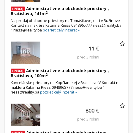
Administratívne a obchodné priestory ,
Predaj
2
Bratislava, 141m
Na predaj obchodné priestory na Tomášikovej ulici v Ružinove
Kontakt na makléra Katarína Riess 0948965777 riess@reality.ba
" riess@reality.ba
pozrieť celý inzerát »
11 €
pred 3 rokmi
Administratívne a obchodné priestory ,
Predaj
2
Bratislava, 100m
Kancelárske priestory na Kopčianskej v Bratislave V Kontakt na
makléra Katarína Riess 0948965777 riess@reality.ba "
riess@reality.ba
pozrieť celý inzerát »
800 €
pred 3 rokmi
Administratívne a obchodné priestory ,
Predaj