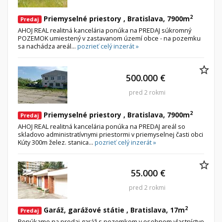
2
Priemyselné priestory , Bratislava, 7900m
Predaj
AHOJ REAL realitná kancelária ponúka na PREDAJ súkromný
POZEMOK umiestený v zastavanom území obce - na pozemku
sa nachádza areál...
pozrieť celý inzerát »
500.000 €
pred 2 rokmi
2
Priemyselné priestory , Bratislava, 7900m
Predaj
AHOJ REAL realitná kancelária ponúka na PREDAJ areál so
skladovo administratívnymi priestormi v priemyselnej časti obci
Kúty 300m želez. stanica...
pozrieť celý inzerát »
55.000 €
pred 2 rokmi
2
Garáž, garážové státie , Bratislava, 17m
Predaj
Ponúkame na predaj garáž s pozemkom v osobnom vlastníctve