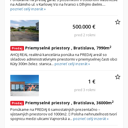
na Adámiho ul. v Karlovej Vsi na hranici s Dlhými dielmi....
pozrieť celý inzerát »
500.000 €
pred 2 rokmi
2
Priemyselné priestory , Bratislava, 7990m
Predaj
AHOJ REAL realitná kancelária ponúka na PREDAJ areál so
skladovo administratívnymi priestormi v priemyselnej časti obci
Kúty 300m želez. stanica...
pozrieť celý inzerát »
1 €
pred 3 rokmi
2
Priemyselné priestory , Bratislava, 36000m
Predaj
Ponúkame na PREDAJ 6 samostatných prezentačno –
výstavných priestorov od 1000m2.  Poloha nehnuteľnosti tvorí
spojnicu medzi ulicami Vajnorská a...
pozrieť celý inzerát »