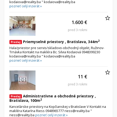
kodaiova@reality.ba " kodaiova@reality.ba
pozrieť celý inzerát »
1.600 €
pred 3 rokmi
2
Priemyselné priestory , Bratislava, 344m
Predaj
Hala/priestor pre servis/skladovo-obchodný objekt, Ružinov-
Trnávka Kontakt na makléra Bc. Silvia Kodaiová 0948399230
kodaiova@reality.ba " kodaiova@reality.ba
pozrieť celý inzerát »
11 €
pred 3 rokmi
Administratívne a obchodné priestory ,
Predaj
2
Bratislava, 100m
Kancelárske priestory na Kopčianskej v Bratislave V Kontakt na
makléra Katarína Riess 0948965777 riess@reality.ba "
riess@reality.ba
pozrieť celý inzerát »