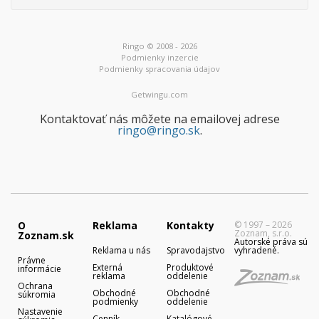
Ringo © 2008 - 2026
Podmienky inzercie
Podmienky spracovania údajov
Getwingu.com
Kontaktovať nás môžete na emailovej adrese
ringo@ringo.sk
.
O
Reklama
Kontakty
© 1997 – 2026
Zoznam, s.r.o.
Zoznam.sk
Autorské práva sú
Reklama u nás
Spravodajstvo
vyhradené.
Právne
Externá
Produktové
informácie
reklama
oddelenie
Ochrana
Obchodné
Obchodné
súkromia
podmienky
oddelenie
Nastavenie
Cenník
Katalógové