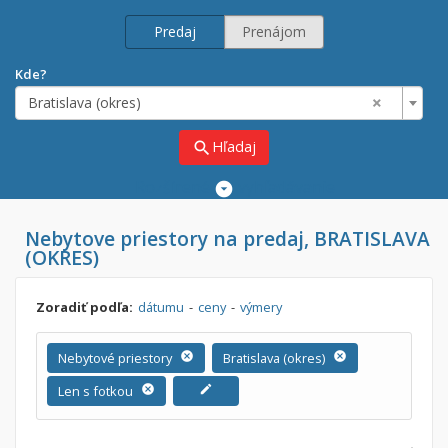
Predaj
Prenájom
Kde?
×
Bratislava (okres)
Hľadaj
search
Rozšírené
vyhľadávanie
Cena
Nebytove priestory na predaj, BRATISLAVA
Predaj
(OKRES)
Prenájom
Od:
€
Zoradiť podľa:
dátumu
-
ceny
-
výmery
Do:
€
Nebytové priestory
cancel
Bratislava (okres)
cancel
Len s fotkou
cancel
edit
Lokalita
×
×
Bratislava (okres)