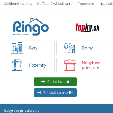
Obľúbené inzeráty
Obľúbené vyhľadávanie
Topovanie
Hypokal
Byty
Domy
Nebytové
Pozemky
priestory
Pridať inzerát
Prihlásiť sa ako RK
Nebytove priestory na