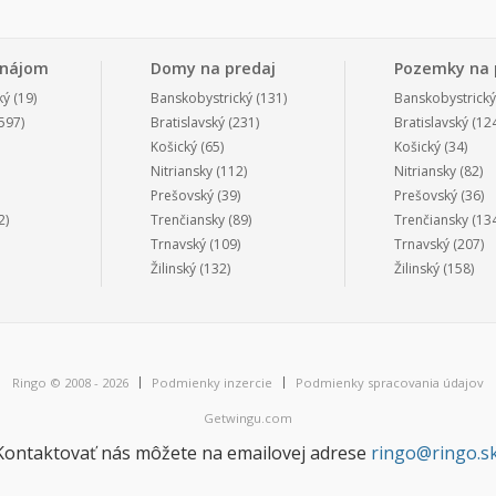
enájom
Domy na predaj
Pozemky na 
ký
(19)
Banskobystrický
(131)
Banskobystrický
597)
Bratislavský
(231)
Bratislavský
(124
Košický
(65)
Košický
(34)
Nitriansky
(112)
Nitriansky
(82)
Prešovský
(39)
Prešovský
(36)
2)
Trenčiansky
(89)
Trenčiansky
(134
Trnavský
(109)
Trnavský
(207)
Žilinský
(132)
Žilinský
(158)
Ringo © 2008 - 2026
Podmienky inzercie
Podmienky spracovania údajov
Getwingu.com
Kontaktovať nás môžete na emailovej adrese
ringo@ringo.s