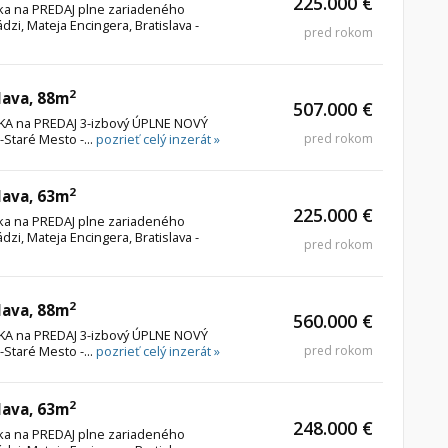
225.000 €
úka na PREDAJ plne zariadeného
zi, Mateja Encingera, Bratislava -
pred rokom
2
lava, 88m
507.000 €
ÚKA na PREDAJ 3-izbový ÚPLNE NOVÝ
-Staré Mesto -...
pozrieť celý inzerát »
pred rokom
2
lava, 63m
225.000 €
úka na PREDAJ plne zariadeného
zi, Mateja Encingera, Bratislava -
pred rokom
2
lava, 88m
560.000 €
ÚKA na PREDAJ 3-izbový ÚPLNE NOVÝ
-Staré Mesto -...
pozrieť celý inzerát »
pred rokom
2
lava, 63m
248.000 €
úka na PREDAJ plne zariadeného