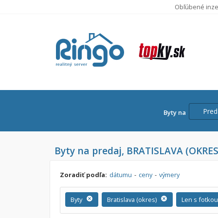
Obľúbené inze
Pred
Byty na
Cena
Byty na predaj, BRATISLAVA (OKRES
Predaj
Prenájom
Od:
Zoradiť podľa:
dátumu
-
ceny
-
výmery
Do:
Byty
cancel
Bratislava (okres)
cancel
Len s fotko