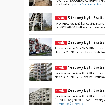
nového 2-izbového bytu Bory Na Hrád
poschodie...
pozrieť celý inzerát »
3-izbový byt , Bratis
Predaj
AHOJ REAL realitná kancelária PON
byt SKY PARK 4, Bottova 5 - Bratislava
2-izbový byt , Bratis
Predaj
Realitná kancelária AHOJ REAL pre 
alebo aj 2- IZB BYT v lokalite Bratislav
1-izbový byt , Bratis
Predaj
Realitná kancelária AHOJ REAL pre 
alebo aj 2- IZB BYT v lokalite Bratislav
2-izbový byt , Bratis
Predaj
Realitná kancelária AHOJ REAL pon
ÚPLNE NOVEJ NOVOSTAVBE Predaj 2-
pozrieť celý inzerát »