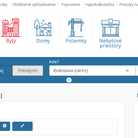
ráty
Obľúbené vyhľadávanie
Topovanie
Hypokalkulačka
Ponuky n
Byty
Domy
Pozemky
Nebytové
priestory
Kde?
×
aj
Prenájom
Bratislava (okres)
Rozšírené
vyhľadávanie
Lokalita
)
Bratislava (okre
€
€
u
cancel
edit