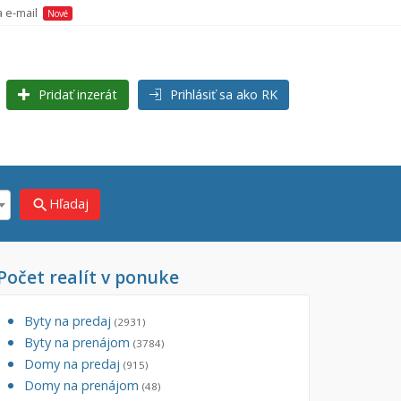
a e-mail
Nové
Pridať inzerát
Prihlásiť sa ako RK
Hľadaj
search
Počet realít v ponuke
×
×
s)
Byty na predaj
(2931)
Byty na prenájom
(3784)
Domy na predaj
(915)
Domy na prenájom
(48)