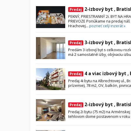
2-izbový byt , Bratis
Byt
Dom
Predaj
PEKNÝ, PRIESTRANNÝ 2i. BYT NA HRA
Garsónky
Vila
PRIEVOZE Ponúkame na predaj náš sl
Dvojgarsónky
Chalupa
Hrachovej...
pozrieť celý inzerát »
1-izbové
3-izbový byt , Bratis
Predaj
2-izbové
Predám 3 izbový byt s celkovou rozl
3-izbové
má 2 samostatné izby, obývaciu izbu
4 a viac izbové byty
4 a viac izbový byt ,
Predaj
Predaj 4i bytu na Albrechtovej ul., Br
prízemie), 78 m2, OV, balkón, pivnica,
2-izbový byt , Bratis
Predaj
Predaj 2i bytu (75 m2) na Arménskej 
tehlovom dome postavenom v roku 