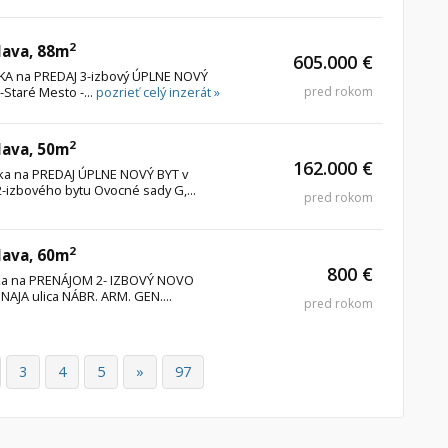
2
lava, 88m
605.000 €
ÚKA na PREDAJ 3-izbový ÚPLNE NOVÝ
-Staré Mesto -...
pozrieť celý inzerát »
pred rokom
2
lava, 50m
162.000 €
úka na PREDAJ ÚPLNE NOVÝ BYT v
izbového bytu Ovocné sady G,...
pred rokom
2
lava, 60m
800 €
úka na PRENÁJOM 2- IZBOVÝ NOVO
NAJA ulica NÁBR. ARM. GEN....
pred rokom
3
4
5
»
97