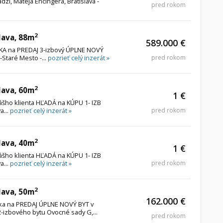
zi, Mateja Encingera, Bratislava -
pred rokom
2
lava, 88m
589.000 €
ÚKA na PREDAJ 3-izbový ÚPLNE NOVÝ
-Staré Mesto -...
pozrieť celý inzerát »
pred rokom
2
lava, 60m
1 €
nášho klienta HĽADÁ na KÚPU 1- IZB
a...
pozrieť celý inzerát »
pred rokom
2
lava, 40m
1 €
nášho klienta HĽADÁ na KÚPU 1- IZB
a...
pozrieť celý inzerát »
pred rokom
2
lava, 50m
162.000 €
úka na PREDAJ ÚPLNE NOVÝ BYT v
izbového bytu Ovocné sady G,...
pred rokom