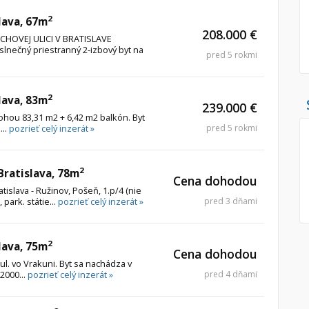
2
lava, 67m
Pozemok
Nebytové pries
208.000 €
CHOVEJ ULICI V BRATISLAVE
Stavebné pozemky
nečný priestranný 2-izbový byt na
pred 5 rokmi
Bývanie a rekreácia
Skladové, výrob
Priemyselný pozemok
Rekreačné, rešt
2
lava, 83m
Poľnohospodárske pozemky
Ga
239.000 €
ohou 83,31 m2 + 6,42 m2 balkón. Byt
Záhrada
...
pozrieť celý inzerát »
pred 5 rokmi
Iný poľnohospodársky pozemok
2
 Bratislava, 78m
Cena dohodou
Hľadaj
search
atislava - Ružinov, Pošeň, 1.p/4 (nie
 park. státie...
pozrieť celý inzerát »
pred 3 dňami
Uložiť vyhľadávanie
|
Zasielať na email
alternate_email
Zatvoriť vyhľadávanie
2
lava, 75m
Cena dohodou
ul. vo Vrakuni. Byt sa nachádza v
2000...
pozrieť celý inzerát »
pred 4 dňami