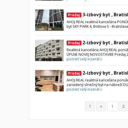
3-izbový byt , Bratis
Predaj
AHOJ REAL realitná kancelária PON
byt SKY PARK 4, Bottova 5 - Bratislava
2-izbový byt , Bratis
Predaj
Realitná kancelária AHOJ REAL pon
ÚPLNE NOVEJ NOVOSTAVBE Predaj 2-
pozrieť celý inzerát »
2-izbový byt , Bratis
Predaj
AHOJ REAL realitná kancelária pon
zariadený slnečný byt na nábreží DU
pozrieť celý inzerát »
1
«
1
2