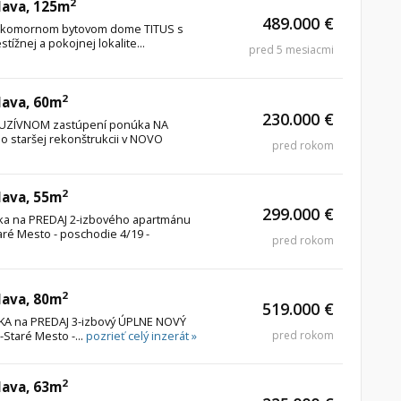
2
slava, 125m
489.000 €
v komornom bytovom dome TITUS s
ížnej a pokojnej lokalite...
pred 5 mesiacmi
2
lava, 60m
230.000 €
XKLUZÍVNOM zastúpení ponúka NA
po staršej rekonštrukcii v NOVO
pred rokom
2
lava, 55m
299.000 €
úka na PREDAJ 2-izbového apartmánu
taré Mesto - poschodie 4/19 -
pred rokom
2
lava, 80m
519.000 €
ÚKA na PREDAJ 3-izbový ÚPLNE NOVÝ
-Staré Mesto -...
pozrieť celý inzerát »
pred rokom
2
lava, 63m