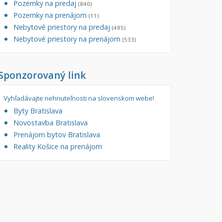
Pozemky na predaj
(840)
tory
Pozemky na prenájom
Filtre
(11)
Nebytové priestory na predaj
Administratívne, obchodné
Súkromná inzercia
(485)
Nebytové priestory na prenájom
(533)
né
Ponuka RK
auračné
Len s fotkou
Sponzorovaný link
ráž, garážové státie
Novostavba
Vyhľadávajte nehnuteľnosti na slovenskom webe!
Byty Bratislava
Novostavba Bratislava
Prenájom bytov Bratislava
Reality Košice na prenájom