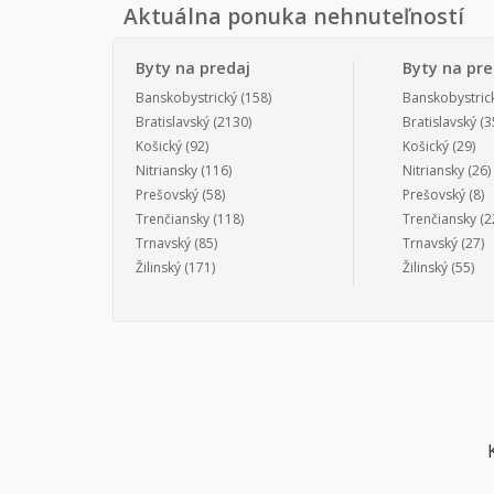
Aktuálna ponuka nehnuteľností
Byty na predaj
Byty na pr
Banskobystrický
(158)
Banskobystric
Bratislavský
(2130)
Bratislavský
(3
Košický
(92)
Košický
(29)
Nitriansky
(116)
Nitriansky
(26)
Prešovský
(58)
Prešovský
(8)
Trenčiansky
(118)
Trenčiansky
(2
Trnavský
(85)
Trnavský
(27)
Žilinský
(171)
Žilinský
(55)