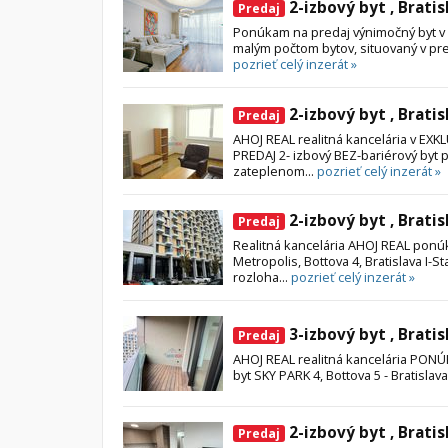
2-izbový byt , Brati
Predaj
Ponúkam na predaj výnimočný byt 
malým počtom bytov, situovaný v prest
pozrieť celý inzerát »
2-izbový byt , Bratis
Predaj
AHOJ REAL realitná kancelária v E
PREDAJ 2- izbový BEZ-bariérový byt 
zateplenom...
pozrieť celý inzerát »
2-izbový byt , Bratis
Predaj
Realitná kancelária AHOJ REAL pon
Metropolis, Bottova 4, Bratislava I-S
rozloha...
pozrieť celý inzerát »
3-izbový byt , Bratis
Predaj
AHOJ REAL realitná kancelária PON
byt SKY PARK 4, Bottova 5 - Bratislava
2-izbový byt , Bratis
Predaj