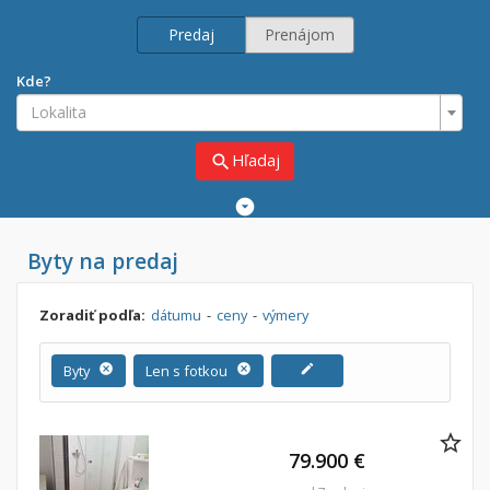
Predaj
Prenájom
Kde?
Lokalita
Hľadaj
search
Rozšírené
vyhľadávanie
Cena
Byty na predaj
Predaj
Prenájom
Od:
€
Zoradiť podľa:
dátumu
-
ceny
-
výmery
Do:
€
Byty
cancel
Len s fotkou
cancel
edit
Lokalita
79.900 €