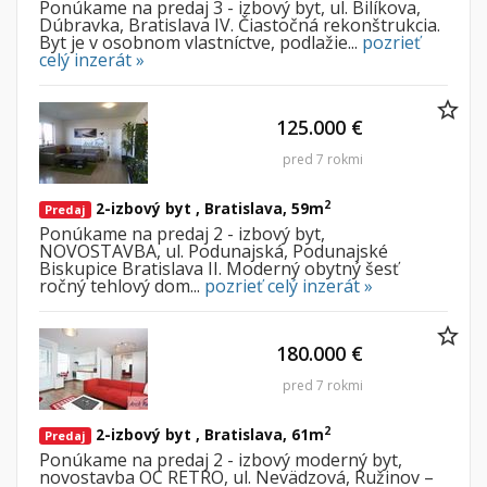
Ponúkame na predaj 3 - izbový byt, ul. Bilíkova,
Iný poľnohospodársky pozemok
Dúbravka, Bratislava IV. Čiastočná rekonštrukcia.
Byt je v osobnom vlastníctve, podlažie...
pozrieť
celý inzerát »
Nebytové priestory
Filtre
Administratívne, obchodné
Súkromná inzercia
125.000 €
Skladové, výrobné
Ponuka RK
pred 7 rokmi
Rekreačné, reštauračné
Len s fotkou
Garáž, garážové státie
Novostavba
2
2-izbový byt , Bratislava, 59m
Predaj
Ponúkame na predaj 2 - izbový byt,
NOVOSTAVBA, ul. Podunajská, Podunajské
Hľadaj
search
Biskupice Bratislava II. Moderný obytný šesť
ročný tehlový dom...
pozrieť celý inzerát »
Uložiť vyhľadávanie
|
Zasielať na email
alternate_email
Zatvoriť vyhľadávanie
180.000 €
pred 7 rokmi
2
2-izbový byt , Bratislava, 61m
Predaj
Ponúkame na predaj 2 - izbový moderný byt,
novostavba OC RETRO, ul. Nevädzová, Ružinov –