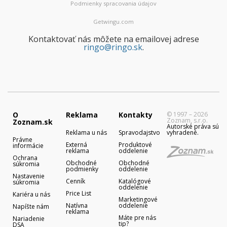
Podmienky spracovania údajov
Getwingu.com
Kontaktovať nás môžete na emailovej adrese
ringo@ringo.sk
.
O
Reklama
Kontakty
© 1997 – 2026
Zoznam, s.r.o.
Zoznam.sk
Autorské práva sú
Reklama u nás
Spravodajstvo
vyhradené.
Právne
Externá
Produktové
informácie
reklama
oddelenie
Ochrana
Obchodné
Obchodné
súkromia
podmienky
oddelenie
Nastavenie
Cenník
Katalógové
súkromia
oddelenie
Price List
Kariéra u nás
Marketingové
Natívna
oddelenie
Napíšte nám
reklama
Máte pre nás
Nariadenie
tip?
DSA