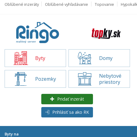
Obľúbené inzeráty
Obľúbené vyhľadávanie
Topovanie
Hypokal
Byty
Domy
Nebytové
Pozemky
priestory
Pridať inzerát
Prihlásiť sa ako RK
Byty na