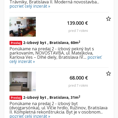
Trávniky, Bratislava II. Moderná novostavba...
pozrieť celý inzerát »
139.000 €
pred 7 rokmi
2
2-izbový byt , Bratislava, 60m
Predaj
Ponúkame na predaj 2 - izbový pekný byt s
parkovaním, NOVOSTAVBA, ul. Matejkova,
Karlova Ves – Dlhé diely, Bratislava IV....
pozrieť
celý inzerát »
68.000 €
pred 7 rokmi
2
2-izbový byt , Bratislava, 31m
Predaj
Ponúkame na predaj 2 - izbový byt
(dvojgarsónka), ul. Vlčie hrdlo, Ružinov, Bratislava
II. Kompletná rekonštrukcia. Byt je v osobnom...
pozrieť celý inzerát »