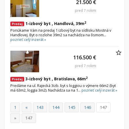
21.500 €
pred 7 rokmi
2
1-izbový byt , Handlová, 39m
Predaj
Ponúkame Vám na predaj 1 izbový byt na sídlisku Mostná v
Handlovej. Byt o rozlohe 39m2 sa nachádza na ôsmom...
pozrieť celý inzerát »
116.500 €
pred 7 rokmi
2
3-izbový byt , Bratislava, 66m
Predaj
Predáme na ul. Rajecká 3izb. byt s loggiou o výmere 66m2 (byt
má 63m2, loggia 3m2). Nachádza sa na 1...
pozrieť celý inzerát »
1
«
143
144
145
146
147
»
147