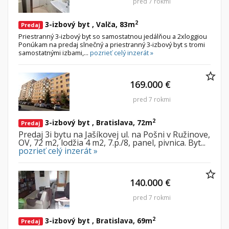
pred 7 rokmi
2
3-izbový byt , Valča, 83m
Predaj
Byt
Dom
Priestranný 3-izbový byt so samostatnou jedálňou a 2xloggiou
Garsónky
Vila
Ponúkam na predaj slnečný a priestranný 3-izbový byt s tromi
samostatnými izbami,...
pozrieť celý inzerát »
Dvojgarsónky
Chalupa
1-izbové
169.000 €
2-izbové
pred 7 rokmi
3-izbové
4 a viac izbové byty
2
3-izbový byt , Bratislava, 72m
Predaj
Predaj 3i bytu na Jašíkovej ul. na Pošni v Ružinove,
OV, 72 m2, lodžia 4 m2, 7.p./8, panel, pivnica. Byt...
Pozemok
pozrieť celý inzerát »
Stavebné pozemky
Bývanie a rekreácia
140.000 €
Priemyselný pozemok
pred 7 rokmi
Poľnohospodárske pozemky
Záhrada
2
3-izbový byt , Bratislava, 69m
Predaj