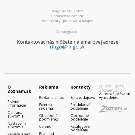
Ringo © 2008 - 2026
Podmienky inzercie
Podmienky spracovania údajov
Getwingu.com
Kontaktovať nás môžete na emailovej adrese
ringo@ringo.sk
.
O
Reklama
Kontakty
© 1997 – 2026
Zoznam, s.r.o.
Zoznam.sk
Autorské práva sú
Reklama u nás
Spravodajstvo
vyhradené.
Právne
Externá
Produktové
informácie
reklama
oddelenie
Ochrana
Obchodné
Obchodné
súkromia
podmienky
oddelenie
Nastavenie
Cenník
Katalógové
súkromia
oddelenie
Price List
Kariéra u nás