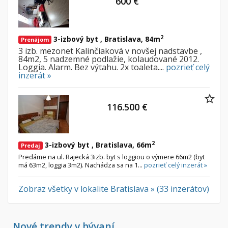
600 €
2
3-izbový byt , Bratislava, 84m
Prenájom
3 izb. mezonet Kalinčiaková v novšej nadstavbe ,
84m2, 5 nadzemné podlažie, kolaudované 2012.
Loggia. Alarm. Bez výtahu. 2x toaleta....
pozrieť celý
inzerát »
116.500 €
2
3-izbový byt , Bratislava, 66m
Predaj
Predáme na ul. Rajecká 3izb. byt s loggiou o výmere 66m2 (byt
má 63m2, loggia 3m2). Nachádza sa na 1...
pozrieť celý inzerát »
Zobraz všetky v lokalite Bratislava » (33 inzerátov)
Nové trendy v bývaní