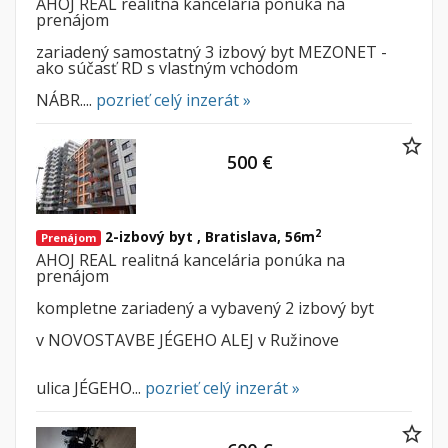
AHOJ REAL realitná kancelária ponúka na
prenájom
zariadený samostatný 3 izbový byt MEZONET -
ako súčasť RD s vlastným vchodom
NÁBR....
pozrieť celý inzerát »
500 €
2
2-izbový byt , Bratislava, 56m
Prenájom
AHOJ REAL realitná kancelária ponúka na
prenájom
kompletne zariadený a vybavený 2 izbový byt
v NOVOSTAVBE JÉGEHO ALEJ v Ružinove
ulica JÉGEHO...
pozrieť celý inzerát »