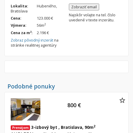
Lokalita:
Hubeného,
Zobraziť email
Bratislava
Najskôr volajte na tel. číslo
Cena:
123.000 €
uvedené v texte inzerátu.
2
Výmera:
56m
2
Cena za m
:
2.196 €
Zobraz pôvodný inzerát
na
stránke realitnej agentúry
Podobné ponuky
800 €
2
3-izbový byt , Bratislava, 90m
Prenájom