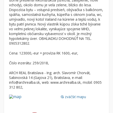
dome prebieha rekonštrukcia (strecha, zateplenie, nové
Byt
Dom
vchody), okolo domu je veľa zelene, blízko do lesa.
Dispozícia bytu – vstupná predsieň, obývačka s balkónom,
Garsónky
Vila
spálňa, samostatná kuchyňa, kúpeľňa s oknom (vaňa, wc,
Dvojgarsónky
Chalupa
umývadlo, nový kotol Vailand na kúrenie a teplú vodu), k
bytu patrí pivnica. Nový vlastník kúpou získa tiché bývanie
1-izbové
vo veľmi peknej lokalite, vynikajúce spojenie MHD,
kompletnú občiansku vybavenosť v okolí. Je možný
2-izbové
hypotekárny úver. OBHLIADKU DOHODNÚŤ NA TEL.
3-izbové
0905312802.
4 a viac izbové byty
Cena: 123000,-eur + provízia RK 1600,-eur,
Pozemok
Číslo inzerátu: 259/2018,
Stavebné pozemky
ARCH REAL Bratislava - Ing. arch. Slavomír Chorvát,
Bývanie a rekreácia
Sabinovská 14 (Gajova 21), Bratislava, e-mail:
info@archrealba.sk, web: www.archrealba.sk, mobil: 0905
Priemyselný pozemok
312 802,
Poľnohospodárske pozemky
zväčšiť mapu
Záhrada
loupe
Iný poľnohospodársky pozemok