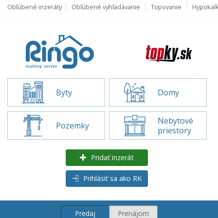
Obľúbené inzeráty
Obľúbené vyhľadávanie
Topovanie
Hypokal
Byty
Domy
Nebytové
Pozemky
priestory
Pridať inzerát
Prihlásiť sa ako RK
Predaj
Prenájom