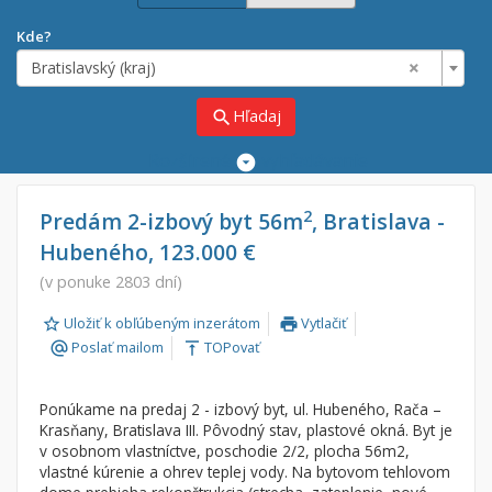
Kde?
×
Bratislavský (kraj)
Hľadaj
search
Rozšírené
vyhľadávanie
Cena
Predaj
2
Predám 2-izbový byt 56m
, Bratislava -
Hubeného, 123.000 €
Prenájom
Od:
€
(v ponuke 2803 dní)
Uložiť k obľúbeným inzerátom
Vytlačiť
Do:
€
print
Poslať mailom
TOPovať
alternate_email
vertical_align_top
Lokalita
Ponúkame na predaj 2 - izbový byt, ul. Hubeného, Rača –
×
×
Krasňany, Bratislava III. Pôvodný stav, plastové okná. Byt je
Bratislavský (kraj)
v osobnom vlastníctve, poschodie 2/2, plocha 56m2,
vlastné kúrenie a ohrev teplej vody. Na bytovom tehlovom