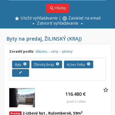
Hľadaj
search
Uložiť vyhľadávanie
|
Zasielať na email
alternate_email
Zatvoriť vyhľadávanie
Byty na predaj, ŽILINSKÝ (KRAJ)
Zoradiť podľa:
dátumu
-
ceny
-
výmery
Byty
cancel
Žilinský (kraj)
cancel
Aj bez fotky
cancel
edit
116.480 €
pred 3 rokmi
2
2-izbový byt , Ružomberok, 59m
Predaj