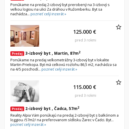
Ponúkame na predaj 2-izbový byt prerobený na 3-izbový s
veľkou logiou na ulici Za dráhou v Ružomberku. Byt sa
nachádza...
pozrieť celý inzerát »
125.000 €
pred 3 rokmi
2
3-izbový byt , Martin, 87m
Predaj
Ponúkame na predaj veľkometrážny 3-izbový byt v lokalite
Martin-Priekopa. Byt má celkovú rozlohu 86,5 m2, nachádza sa
na 4/5 poschodí...
pozrieť celý inzerát »
115.000 €
pred 3 rokmi
2
2-izbový byt , Čadca, 57m
Predaj
Reality Alpia Vám ponúkajú na predaj 2-izbový byt s balkónom a
loggiou /57m2/ na preferovanom sídlisku Žarec v Čadci. Byt...
pozrieť celý inzerát »