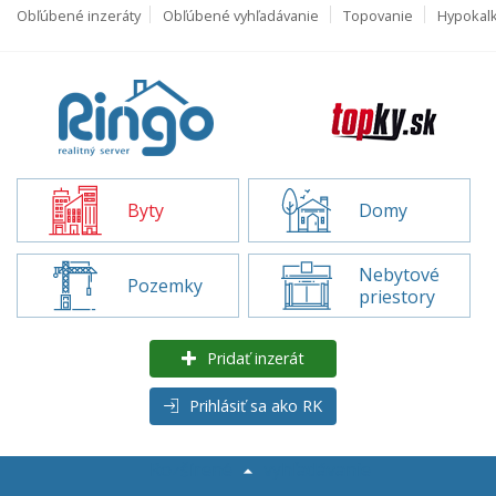
Obľúbené inzeráty
Obľúbené vyhľadávanie
Topovanie
Hypokal
Byty
Domy
Nebytové
Pozemky
priestory
Pridať inzerát
Prihlásiť sa ako RK
Rozšírené
vyhľadávanie
Byty na