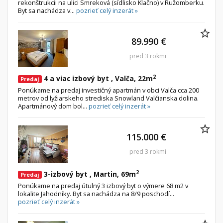
rekonštrukcii na ulici Smreková (sídlisko Klačno) v Ružomberku.
Byt sa nachádza v...
pozrieť celý inzerát »
89.990 €
pred 3 rokmi
2
4 a viac izbový byt , Valča, 22m
Predaj
Ponúkame na predaj investičný apartmán v obci Valča cca 200
metrov od lyžiarskeho strediska Snowland Valčianska dolina.
Apartmánový dom bol...
pozrieť celý inzerát »
115.000 €
pred 3 rokmi
2
3-izbový byt , Martin, 69m
Predaj
Ponúkame na predaj útulný 3 izbový byt o výmere 68 m2 v
lokalite Jahodníky. Byt sa nachádza na 8/9 poschodí...
pozrieť celý inzerát »