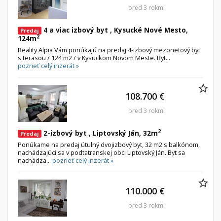
pred 3 rokmi
4 a viac izbový byt , Kysucké Nové Mesto,
Predaj
2
124m
Reality Alpia Vám ponúkajú na predaj 4-izbový mezonetový byt
s terasou / 124 m2 / v Kysuckom Novom Meste. Byt...
pozrieť celý inzerát »
108.700 €
pred 3 rokmi
2
2-izbový byt , Liptovský Ján, 32m
Predaj
Ponúkame na predaj útulný dvojizbový byt, 32 m2 s balkónom,
nachádzajúci sa v podtatranskej obci Liptovský Ján. Byt sa
nachádza...
pozrieť celý inzerát »
110.000 €
pred 3 rokmi