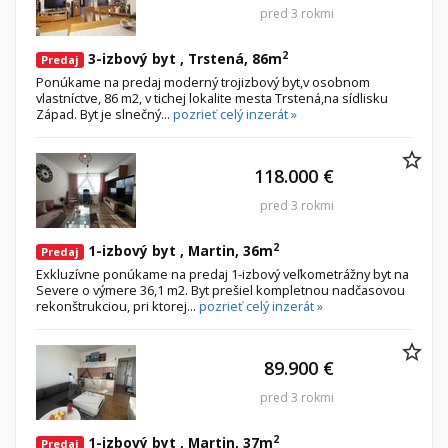
pred 3 rokmi
2
3-izbový byt , Trstená, 86m
Predaj
Ponúkame na predaj moderný trojizbový byt,v osobnom
vlastníctve, 86 m2, v tichej lokalite mesta Trstená,na sídlisku
Západ. Byt je slnečný...
pozrieť celý inzerát »
118.000 €
pred 3 rokmi
2
1-izbový byt , Martin, 36m
Predaj
Exkluzívne ponúkame na predaj 1-izbový veľkometrážny byt na
Severe o výmere 36,1 m2. Byt prešiel kompletnou nadčasovou
rekonštrukciou, pri ktorej...
pozrieť celý inzerát »
89.900 €
pred 3 rokmi
2
1-izbový byt , Martin, 37m
Predaj