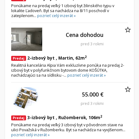
Ponúkame na predaj veľký 1 izbový byt žilinského typu v
lokalite Ľadoveň. Byt sa nachádza na 8/11 poschodí v
zateplenom...
pozrieť celý inzerát »
Cena dohodou
pred 3 rokmi
2
2-izbový byt , Martin, 62m
Predaj
Realitná kancelária Alpia Vám exkluzívne ponúka na predaj 2-
izbový byt v polyfunkčnom bytovom dome KOŠÚTKA,
nachádzajúci sa na sídlisku -...
pozrieť celý inzerát »
55.000 €
pred 3 rokmi
2
3-izbový byt , Ružomberok, 106m
Predaj
Ponúkame na predaj veľký 3 izbový byt v pôvodnom stave na
ulici Považská v Ružomberku. Byt sa nachádza na vyvýšenom...
pozrieť celý inzerát »