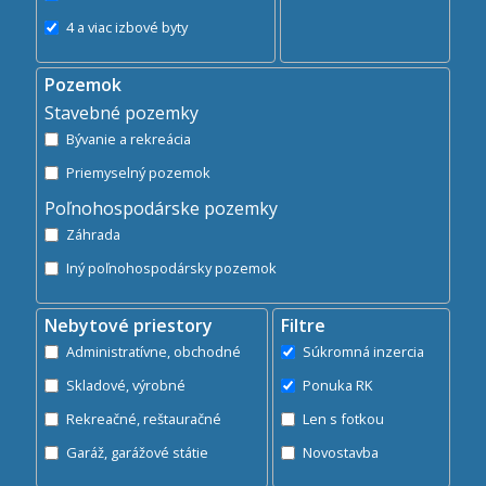
4 a viac izbové byty
Pozemok
Stavebné pozemky
Bývanie a rekreácia
Priemyselný pozemok
Poľnohospodárske pozemky
Záhrada
Iný poľnohospodársky pozemok
Nebytové priestory
Filtre
Administratívne, obchodné
Súkromná inzercia
Skladové, výrobné
Ponuka RK
Rekreačné, reštauračné
Len s fotkou
Garáž, garážové státie
Novostavba