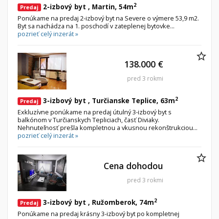
2
2-izbový byt , Martin, 54m
Predaj
Ponúkame na predaj 2-izbový byt na Severe o výmere 53,9 m2.
Byt sa nachádza na 1. poschodí v zateplenej bytovke...
pozrieť celý inzerát »
138.000 €
pred 3 rokmi
2
3-izbový byt , Turčianske Teplice, 63m
Predaj
Exkluzívne ponúkame na predaj útulný 3-izbový byt s
balkónom v Turčianskych Tepliciach, časť Diviaky.
Nehnuteľnosť prešla kompletnou a vkusnou rekonštrukciou...
pozrieť celý inzerát »
Cena dohodou
pred 3 rokmi
2
3-izbový byt , Ružomberok, 74m
Predaj
Ponúkame na predaj krásny 3-izbový byt po kompletnej