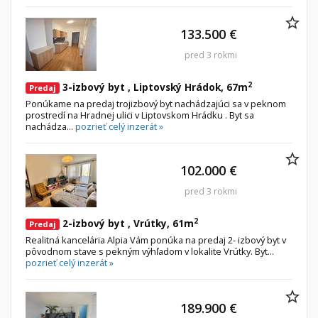
133.500 €
pred 3 rokmi
2
3-izbový byt , Liptovský Hrádok, 67m
Predaj
Ponúkame na predaj trojizbový byt nachádzajúci sa v peknom
prostredí na Hradnej ulici v Liptovskom Hrádku . Byt sa
nachádza...
pozrieť celý inzerát »
102.000 €
pred 3 rokmi
2
2-izbový byt , Vrútky, 61m
Predaj
Realitná kancelária Alpia Vám ponúka na predaj 2- izbový byt v
pôvodnom stave s pekným výhľadom v lokalite Vrútky. Byt...
pozrieť celý inzerát »
189.900 €