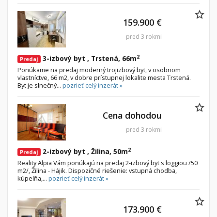
159.900 €
pred 3 rokmi
2
3-izbový byt , Trstená, 66m
Predaj
Ponúkame na predaj moderný trojizbový byt, v osobnom
vlastníctve, 66 m2, v dobre prístupnej lokalite mesta Trstená.
Byt je slnečný...
pozrieť celý inzerát »
Cena dohodou
pred 3 rokmi
2
2-izbový byt , Žilina, 50m
Predaj
Reality Alpia Vám ponúkajú na predaj 2-izbový byt s loggiou /50
m2/, Žilina - Hájik. Dispozičné riešenie: vstupná chodba,
kúpeľňa,...
pozrieť celý inzerát »
173.900 €