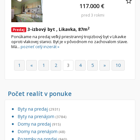
117.000 €
pred 3 rokmi
2
3-izbový byt , Likavka, 87m
Predaj
Ponúkame na predaj veľký priestranný trojizbový byt v Likavke
oproti vlakovej stanici. Byt je v pôvodnom no zachovalom stave.
Má...
pozrieť celý inzerát »
1
«
1
2
3
4
5
»
10
Počet realít v ponuke
Byty na predaj
(2931)
Byty na prenájom
(3784)
Domy na predaj
(915)
Domy na prenájom
(48)
Pozemky na predaj
(840)