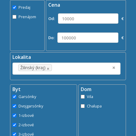
Cena
Predaj
Predaj
Prenájom
Prenájom
Od:
€
Kde?
×
Žilinský (kraj)
Do:
€
Hľadaj
search
Lokalita
×
×
Žilinský (kraj)
Byt
Dom
Garsónky
Vila
Dvojgarsónky
Chalupa
1-izbové
2-izbové
3-izbové