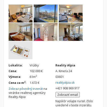
Nebytové priestory
Filtre
Administratívne, obchodné
Súkromná inzercia
Skladové, výrobné
Ponuka RK
Rekreačné, reštauračné
Len s fotkou
Garáž, garážové státie
Novostavba
Hľadaj
search
Uložiť vyhľadávanie
|
Zasielať na email
alternate_email
Zatvoriť vyhľadávanie
Lokalita:
Vrútky
Reality Alpia
Cena:
102.000 €
A. Kmeťa 24
2
Výmera:
61m
03601
realityalpia.sk
2
Cena za m
:
1.672 €
+421 908 969 917
Zobraz pôvodný inzerát
na
stránke realitnej agentúry
Zobraziť email
Reality Alpia
Najskôr volajte na tel. číslo
uvedené v texte inzerátu.