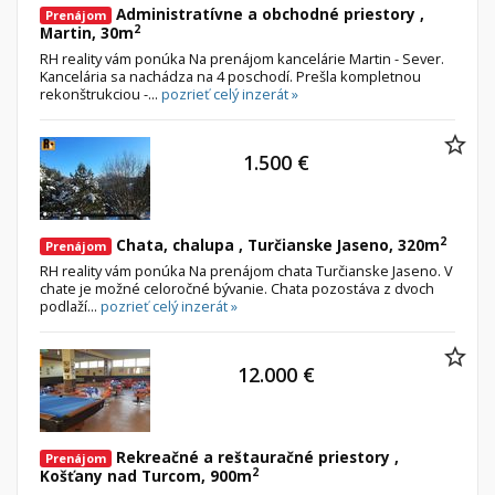
Administratívne a obchodné priestory ,
Prenájom
2
Martin, 30m
RH reality vám ponúka Na prenájom kancelárie Martin - Sever.
Kancelária sa nachádza na 4 poschodí. Prešla kompletnou
rekonštrukciou -...
pozrieť celý inzerát »
1.500 €
2
Chata, chalupa , Turčianske Jaseno, 320m
Prenájom
RH reality vám ponúka Na prenájom chata Turčianske Jaseno. V
chate je možné celoročné bývanie. Chata pozostáva z dvoch
podlaží...
pozrieť celý inzerát »
12.000 €
Rekreačné a reštauračné priestory ,
Prenájom
2
Košťany nad Turcom, 900m