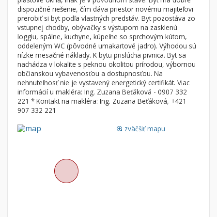
Byt
Dom
dispozičné riešenie, čím dáva priestor novému majiteľovi
prerobiť si byt podľa vlastných predstáv. Byt pozostáva zo
Garsónky
Vila
vstupnej chodby, obývačky s výstupom na zasklenú
Dvojgarsónky
Chalupa
loggiu, spálne, kuchyne, kúpeľne so sprchovým kútom,
oddeleným WC (pôvodné umakartové jadro). Výhodou sú
1-izbové
nízke mesačné náklady. K bytu prislúcha pivnica. Byt sa
nachádza v lokalite s peknou okolitou prírodou, výbornou
2-izbové
občianskou vybavenosťou a dostupnosťou. Na
3-izbové
nehnuteľnosť nie je vystavený energetický certifikát. Viac
informácií u makléra: Ing. Zuzana Beťáková - 0907 332
4 a viac izbové byty
221 * Kontakt na makléra: Ing. Zuzana Beťáková, +421
907 332 221
Pozemok
zväčšiť mapu
loupe
Stavebné pozemky
Bývanie a rekreácia
Priemyselný pozemok
Poľnohospodárske pozemky
Záhrada
Iný poľnohospodársky pozemok