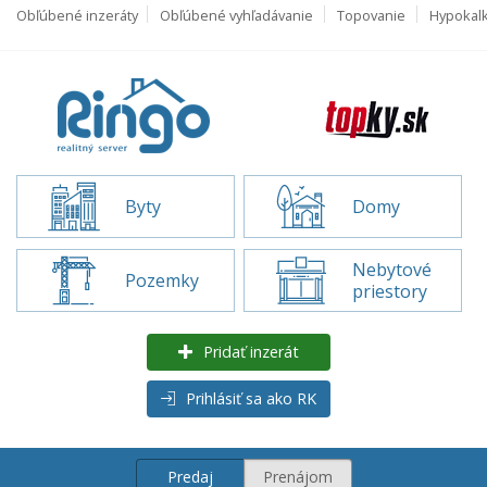
Obľúbené inzeráty
Obľúbené vyhľadávanie
Topovanie
Hypokal
Byty
Domy
Nebytové
Pozemky
priestory
Pridať inzerát
Prihlásiť sa ako RK
Predaj
Prenájom