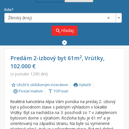
Kde?
×
Žilinský (kraj)
Hľadaj
search
Rozšírené
vyhľadávanie
Cena
Predaj
2
Predám 2-izbový byt 61m
, Vrútky,
102.000 €
Prenájom
Od:
€
(v ponuke 1290 dní)
Uložiť k obľúbeným inzerátom
Vytlačiť
Do:
€
print
Poslať mailom
TOPovať
alternate_email
vertical_align_top
Realitná kancelária Alpia Vám ponúka na predaj 2- izbový
Lokalita
byt v pôvodnom stave s pekným výhľadom v lokalite
×
Vrútky. Byt sa nachádza na 3. poschodí zo 7 v zateplenom
×
Žilinský (kraj)
bytovom dome s výťahom. Rozloha bytu je 61 m² a je
orientovaný na západnú stranu. Na byte sú vymenené
plastové okná, inak je v pôvodnom stave. Byt má dobré