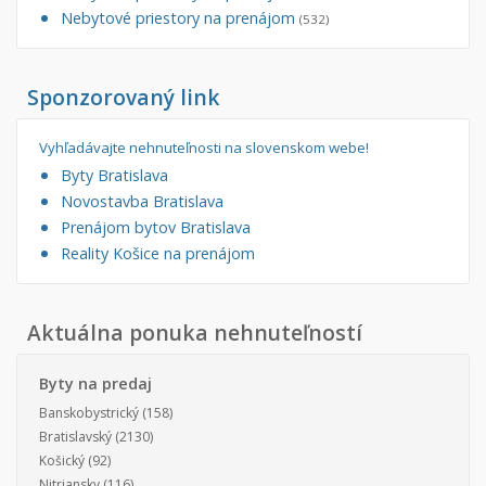
Iný poľnohospodársky pozemok
Nebytové priestory na prenájom
(532)
Nebytové priestory
Filtre
Sponzorovaný link
Administratívne, obchodné
Súkromná inzercia
Skladové, výrobné
Ponuka RK
Vyhľadávajte nehnuteľnosti na slovenskom webe!
Rekreačné, reštauračné
Len s fotkou
Byty Bratislava
Garáž, garážové státie
Novostavba
Novostavba Bratislava
Prenájom bytov Bratislava
Reality Košice na prenájom
Hľadaj
search
Uložiť vyhľadávanie
|
Zasielať na email
alternate_email
Zatvoriť vyhľadávanie
Aktuálna ponuka nehnuteľností
Byty na predaj
Banskobystrický
(158)
Bratislavský
(2130)
Košický
(92)
Nitriansky
(116)