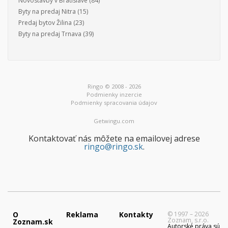
Novostavby v Bratislave
(84)
Byty na predaj Nitra
(15)
Predaj bytov Žilina
(23)
Byty na predaj Trnava
(39)
Ringo © 2008 - 2026
Podmienky inzercie
Podmienky spracovania údajov
Getwingu.com
Kontaktovať nás môžete na emailovej adrese
ringo@ringo.sk
.
O
Reklama
Kontakty
© 1997 – 2026
Zoznam, s.r.o.
Zoznam.sk
Autorské práva sú