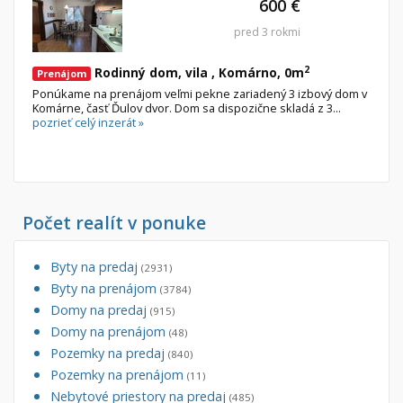
600 €
pred 3 rokmi
Byt
Dom
2
Rodinný dom, vila , Komárno, 0m
Garsónky
Vila
Prenájom
Ponúkame na prenájom veľmi pekne zariadený 3 izbový dom v
Dvojgarsónky
Chalupa
Komárne, časť Ďulov dvor. Dom sa dispozične skladá z 3...
pozrieť celý inzerát »
1-izbové
2-izbové
3-izbové
4 a viac izbové byty
Počet realít v ponuke
Pozemok
Byty na predaj
(2931)
Stavebné pozemky
Byty na prenájom
(3784)
Bývanie a rekreácia
Domy na predaj
(915)
Domy na prenájom
Priemyselný pozemok
(48)
Pozemky na predaj
(840)
Poľnohospodárske pozemky
Pozemky na prenájom
(11)
Záhrada
Nebytové priestory na predaj
(485)