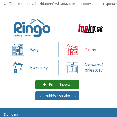
Obľúbené inzeráty
Obľúbené vyhľadávanie
Topovanie
Hypokal
Byty
Domy
Nebytové
Pozemky
priestory
Pridať inzerát
Prihlásiť sa ako RK
Domy na