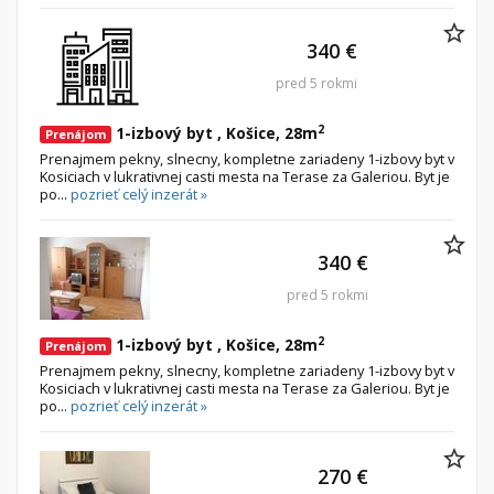
340 €
pred 5 rokmi
2
1-izbový byt , Košice, 28m
Prenájom
Prenajmem pekny, slnecny, kompletne zariadeny 1-izbovy byt v
Kosiciach v lukrativnej casti mesta na Terase za Galeriou. Byt je
po...
pozrieť celý inzerát »
340 €
pred 5 rokmi
2
1-izbový byt , Košice, 28m
Prenájom
Prenajmem pekny, slnecny, kompletne zariadeny 1-izbovy byt v
Kosiciach v lukrativnej casti mesta na Terase za Galeriou. Byt je
po...
pozrieť celý inzerát »
270 €