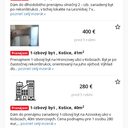
Dám do dlhodobého prenájmu slnečný 2 – izb. zariadený byt
po rekonštrukcii , v tichej lokalite na Lesníckej 7 v...
pozrieť celý inzerát »
400 €
pred 5 rokmi
2
1-izbový byt , Košice, 41m
Prenájom
Prenajmem 1 izbový byt na Hroncovej ulici v Košiciach. Byt je po
čiastočnej rekonštrukcii, orientovaný na juho východ. Výhľad
do...
pozrieť celý inzerát »
280 €
pred 5 rokmi
2
1-izbový byt , Košice, 40m
Prenájom
Dám do prenájmu zariadený 1-izbový byt na Azovskej ulici v
Košiciach, 40m stvorcovych. Cena podnajmu pre 1 osobu 280
eur,...
pozrieť celý inzerát »