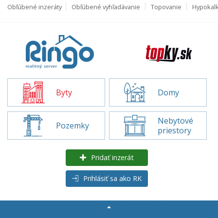
Obľúbené inzeráty
Obľúbené vyhľadávanie
Topovanie
Hypokal
Byty
Domy
Nebytové
Pozemky
priestory
Pridať inzerát
Prihlásiť sa ako RK
Rozšírené
vyhľadávanie
Byty na