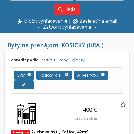
Hľadaj
search
Uložiť vyhľadávanie
|
Zasielať na email
alternate_email
Zatvoriť vyhľadávanie
Byty na prenájom, KOŠICKÝ (KRAJ)
Zoradiť podľa:
dátumu
-
ceny
-
výmery
Byty
cancel
Košický (kraj)
cancel
Aj bez fotky
cancel
edit
400 €
pred 5 rokmi
2
2-izbový byt , Košice, 42m
Prenájom