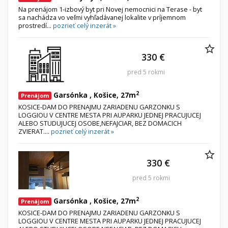
Na prenájom 1-izbový byt pri Novej nemocnici na Terase - byt
sa nachádza vo veľmi vyhľadávanej lokalite v príjemnom
prostredí...
pozrieť celý inzerát »
330 €
pred 5 rokmi
2
Garsónka , Košice, 27m
Prenájom
KOSICE-DAM DO PRENAJMU ZARIADENU GARZONKU S
LOGGIOU V CENTRE MESTA PRI AUPARKU JEDNEJ PRACUJUCEJ
ALEBO STUDUJUCEJ OSOBE,NEFAJCIAR, BEZ DOMACICH
ZVIERAT....
pozrieť celý inzerát »
330 €
pred 5 rokmi
2
Garsónka , Košice, 27m
Prenájom
KOSICE-DAM DO PRENAJMU ZARIADENU GARZONKU S
LOGGIOU V CENTRE MESTA PRI AUPARKU JEDNEJ PRACUJUCEJ