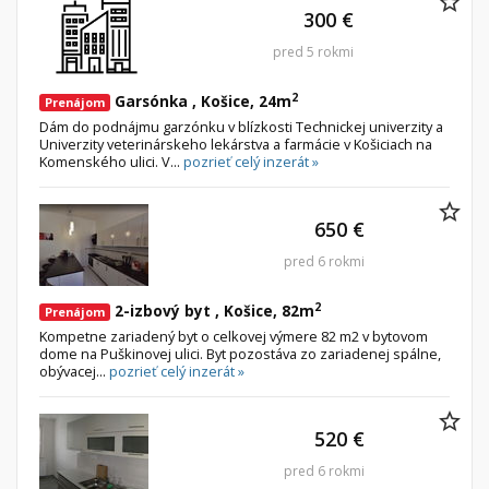
300 €
pred 5 rokmi
2
Garsónka , Košice, 24m
Prenájom
Dám do podnájmu garzónku v blízkosti Technickej univerzity a
Univerzity veterinárskeho lekárstva a farmácie v Košiciach na
Komenského ulici. V...
pozrieť celý inzerát »
650 €
pred 6 rokmi
2
2-izbový byt , Košice, 82m
Prenájom
Kompetne zariadený byt o celkovej výmere 82 m2 v bytovom
dome na Puškinovej ulici. Byt pozostáva zo zariadenej spálne,
obývacej...
pozrieť celý inzerát »
520 €
pred 6 rokmi