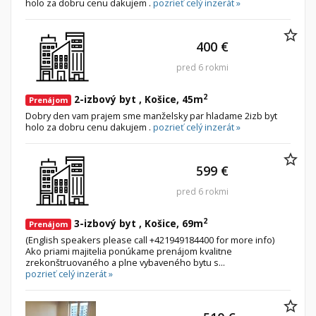
holo za dobru cenu dakujem .
pozrieť celý inzerát »
400 €
pred 6 rokmi
2
2-izbový byt , Košice, 45m
Prenájom
Dobry den vam prajem sme manželsky par hladame 2izb byt
holo za dobru cenu dakujem .
pozrieť celý inzerát »
599 €
pred 6 rokmi
2
3-izbový byt , Košice, 69m
Prenájom
(English speakers please call +421949184400 for more info)
Ako priami majitelia ponúkame prenájom kvalitne
zrekonštruovaného a plne vybaveného bytu s...
pozrieť celý inzerát »