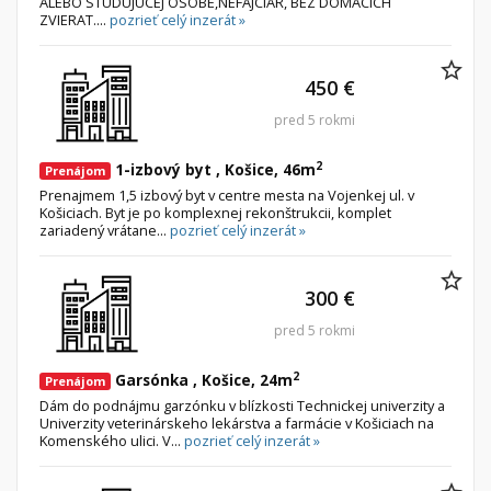
ALEBO STUDUJUCEJ OSOBE,NEFAJCIAR, BEZ DOMACICH
ZVIERAT....
pozrieť celý inzerát »
450 €
pred 5 rokmi
2
1-izbový byt , Košice, 46m
Prenájom
Prenajmem 1,5 izbový byt v centre mesta na Vojenkej ul. v
Košiciach. Byt je po komplexnej rekonštrukcii, komplet
zariadený vrátane...
pozrieť celý inzerát »
300 €
pred 5 rokmi
2
Garsónka , Košice, 24m
Prenájom
Dám do podnájmu garzónku v blízkosti Technickej univerzity a
Univerzity veterinárskeho lekárstva a farmácie v Košiciach na
Komenského ulici. V...
pozrieť celý inzerát »