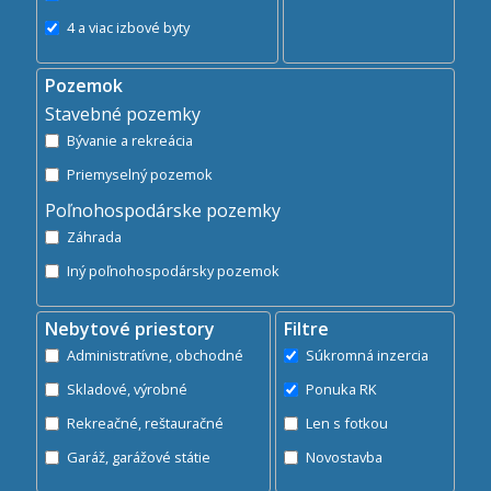
4 a viac izbové byty
Pozemok
Stavebné pozemky
Bývanie a rekreácia
Priemyselný pozemok
Poľnohospodárske pozemky
Záhrada
Iný poľnohospodársky pozemok
Nebytové priestory
Filtre
Administratívne, obchodné
Súkromná inzercia
Skladové, výrobné
Ponuka RK
Rekreačné, reštauračné
Len s fotkou
Garáž, garážové státie
Novostavba