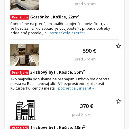
pred 5 rokmi
2
Garsónka , Košice, 22m
Prenájom
Ponukáme na prenájom spálňu spojenú s obývačkou, vo
veľkosti 22m2. K dispozícii je dvojposteľ (v prípade potreby
oddelené postele), 2...
pozrieť celý inzerát »
590 €
pred 5 rokmi
2
3-izbový byt , Košice, 55m
Prenájom
Ako majitelia ponukame na prenajom 3 izbovy byt v centre
mesta na Rastislavovaj ulici. V bezprostrednej blizkosti
Kulturparku, centra mesta...
pozrieť celý inzerát »
370 €
pred 5 rokmi
2
1-izbový byt , Košice, 28m
Prenájom