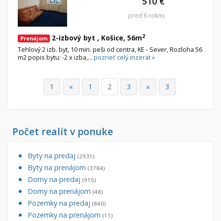
510 €
pred 6 rokmi
2
2-izbový byt , Košice, 56m
Prenájom
Tehlový 2 izb. byt, 10 min. peši od centra, KE - Sever, Rozloha 56
m2 popis bytu: -2 x izba,...
pozrieť celý inzerát »
1
«
1
2
3
»
3
Počet realít v ponuke
Byty na predaj
(2931)
Byty na prenájom
(3784)
Domy na predaj
(915)
Domy na prenájom
(48)
Pozemky na predaj
(840)
Pozemky na prenájom
(11)