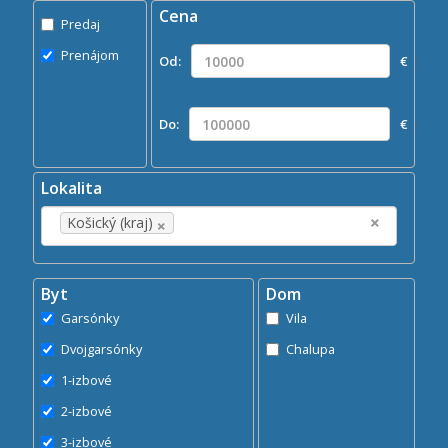
Cena
Predaj
Predaj
Prenájom
Prenájom
Od:
€
Kde?
×
Košický (kraj)
Do:
€
Hľadaj
search
Lokalita
×
×
Košický (kraj)
Byt
Dom
Garsónky
Vila
Dvojgarsónky
Chalupa
1-izbové
2-izbové
3-izbové