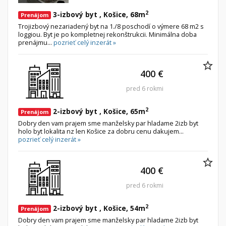
2
3-izbový byt , Košice, 68m
Prenájom
Trojizbový nezariadený byt na 1./8 poschodí o výmere 68 m2 s
loggiou. Byt je po kompletnej rekonštrukcii. Minimálna doba
prenájmu...
pozrieť celý inzerát »
400 €
pred 6 rokmi
2
2-izbový byt , Košice, 65m
Prenájom
Dobry den vam prajem sme manželsky par hladame 2izb byt
holo byt lokalita nz len Košice za dobru cenu dakujem...
pozrieť celý inzerát »
400 €
pred 6 rokmi
2
2-izbový byt , Košice, 54m
Prenájom
Dobry den vam prajem sme manželsky par hladame 2izb byt