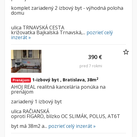
komplet zariadený 2 izbový byt - výhodná poloha
domu
ulica TRNAVSKÁ CESTA
križovatka Bajkalská Trnavská,...
pozrieť celý
inzerát »
390 €
pred 7 rokmi
2
1-izbový byt , Bratislava, 38m
Prenájom
AHOJ REAL realitná kancelária ponúka na
prenájom
zariadený 1 izbový byt
ulica RAČIANSKÁ
oproti FIGARO, blízko OC SLIMÁK, POLUS, AT6T
byt má 38m2 a...
pozrieť celý inzerát »