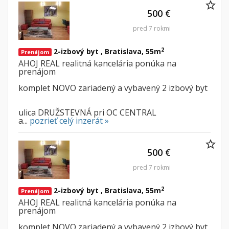
500 €
pred 7 rokmi
2
2-izbový byt , Bratislava, 55m
Prenájom
AHOJ REAL realitná kancelária ponúka na
prenájom
komplet NOVO zariadený a vybavený 2 izbový byt
ulica DRUŽSTEVNÁ pri OC CENTRAL
a...
pozrieť celý inzerát »
500 €
pred 7 rokmi
2
2-izbový byt , Bratislava, 55m
Prenájom
AHOJ REAL realitná kancelária ponúka na
prenájom
komplet NOVO zariadený a vybavený 2 izbový byt