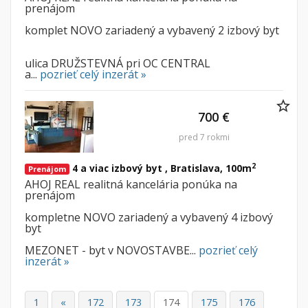
prenájom
komplet NOVO zariadený a vybavený 2 izbový byt
ulica DRUŽSTEVNÁ pri OC CENTRAL
a...
pozrieť celý inzerát »
700 €
pred 7 rokmi
2
4 a viac izbový byt , Bratislava, 100m
Prenájom
AHOJ REAL realitná kancelária ponúka na
prenájom
kompletne NOVO zariadený a vybavený 4 izbový
byt
MEZONET - byt v NOVOSTAVBE...
pozrieť celý
inzerát »
1
«
172
173
174
175
176