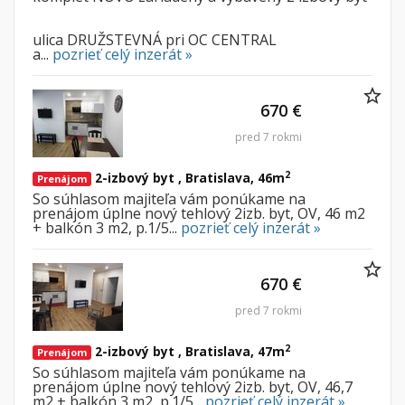
ulica DRUŽSTEVNÁ pri OC CENTRAL
a...
pozrieť celý inzerát »
670 €
pred 7 rokmi
2
2-izbový byt , Bratislava, 46m
Prenájom
So súhlasom majiteľa vám ponúkame na
prenájom úplne nový tehlový 2izb. byt, OV, 46 m2
+ balkón 3 m2, p.1/5...
pozrieť celý inzerát »
670 €
pred 7 rokmi
2
2-izbový byt , Bratislava, 47m
Prenájom
So súhlasom majiteľa vám ponúkame na
prenájom úplne nový tehlový 2izb. byt, OV, 46,7
m2 + balkón 3 m2, p.1/5...
pozrieť celý inzerát »