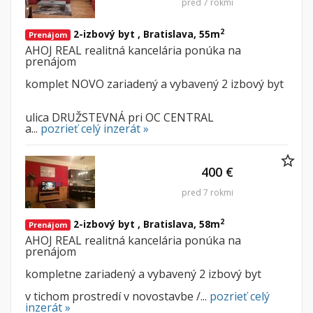
pred 7 rokmi
2
2-izbový byt , Bratislava, 55m
Prenájom
AHOJ REAL realitná kancelária ponúka na
prenájom
komplet NOVO zariadený a vybavený 2 izbový byt
ulica DRUŽSTEVNÁ pri OC CENTRAL
a...
pozrieť celý inzerát »
400 €
pred 7 rokmi
2
2-izbový byt , Bratislava, 58m
Prenájom
AHOJ REAL realitná kancelária ponúka na
prenájom
kompletne zariadený a vybavený 2 izbový byt
v tichom prostredí v novostavbe /...
pozrieť celý
inzerát »