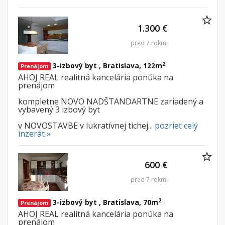
1.300 €
pred 7 rokmi
2
3-izbový byt , Bratislava, 122m
Prenájom
AHOJ REAL realitná kancelária ponúka na
prenájom
kompletne NOVO NADŠTANDARTNE zariadený a
vybavený 3 izbový byt
v NOVOSTAVBE v lukratívnej tichej...
pozrieť celý
inzerát »
600 €
pred 7 rokmi
2
3-izbový byt , Bratislava, 70m
Prenájom
AHOJ REAL realitná kancelária ponúka na
prenájom