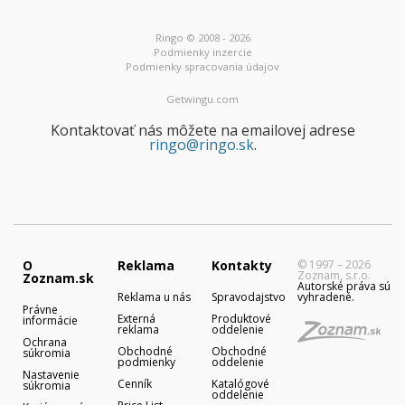
Ringo © 2008 - 2026
Podmienky inzercie
Podmienky spracovania údajov
Getwingu.com
Kontaktovať nás môžete na emailovej adrese
ringo@ringo.sk
.
O
Reklama
Kontakty
© 1997 – 2026
Zoznam, s.r.o.
Zoznam.sk
Autorské práva sú
Reklama u nás
Spravodajstvo
vyhradené.
Právne
Externá
Produktové
informácie
reklama
oddelenie
Ochrana
Obchodné
Obchodné
súkromia
podmienky
oddelenie
Nastavenie
Cenník
Katalógové
súkromia
oddelenie