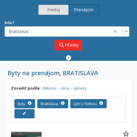
Predaj
Prenájom
Kde?
×
Bratislava
Hľadaj
search
Rozšírené
vyhľadávanie
Cena
Byty na prenájom, BRATISLAVA
Predaj
Prenájom
Od:
€
Zoradiť podľa:
dátumu
-
ceny
-
výmery
Do:
€
Byty
cancel
Bratislava
cancel
Len s fotkou
cancel
edit
Lokalita
×
×
Bratislava