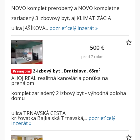
NOVO komplet prerobený a NOVO kompletne
zariadený 3 izbovový byt, aj KLIMATIZÁCIA
ulica JAŠÍKOVÁ...
pozrieť celý inzerát »
500 €
pred 7 rokmi
2
2-izbový byt , Bratislava, 65m
Prenájom
AHOJ REAL realitná kancelária ponúka na
prenájom
komplet zariadený 2 izbový byt - výhodná poloha
domu
ulica TRNAVSKÁ CESTA
križovatka Bajkalská Trnavská,...
pozrieť celý
inzerát »