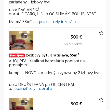
zariadený 1 izbový byt
Iný poľnohospodársky pozemok
ulica RAČIANSKÁ
oproti FIGARO, blízko OC SLIMÁK, POLUS, AT6T
Nebytové priestory
Filtre
byt má 38m2 a...
pozrieť celý inzerát »
Administratívne, obchodné
Súkromná inzercia
Skladové, výrobné
Ponuka RK
500 €
Rekreačné, reštauračné
Len s fotkou
Garáž, garážové státie
pred 7 rokmi
Novostavba
2
2-izbový byt , Bratislava, 55m
Prenájom
Hľadaj
search
AHOJ REAL realitná kancelária ponúka na
prenájom
Uložiť vyhľadávanie
|
Zasielať na email
alternate_email
komplet NOVO zariadený a vybavený 2 izbový byt
Zatvoriť vyhľadávanie
ulica DRUŽSTEVNÁ pri OC CENTRAL
a...
pozrieť celý inzerát »
500 €