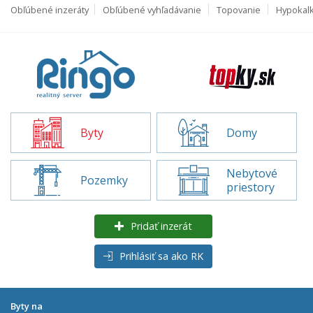
Obľúbené inzeráty
Obľúbené vyhľadávanie
Topovanie
Hypokal
Byty
Domy
Nebytové
Pozemky
priestory
Pridať inzerát
Prihlásiť sa ako RK
Byty na