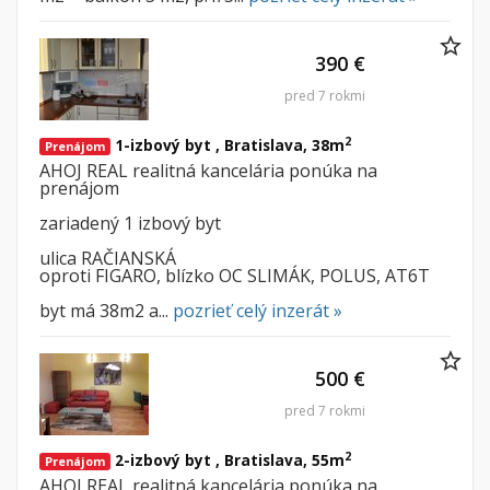
390 €
pred 7 rokmi
2
1-izbový byt , Bratislava, 38m
Prenájom
AHOJ REAL realitná kancelária ponúka na
prenájom
zariadený 1 izbový byt
ulica RAČIANSKÁ
oproti FIGARO, blízko OC SLIMÁK, POLUS, AT6T
byt má 38m2 a...
pozrieť celý inzerát »
500 €
pred 7 rokmi
2
2-izbový byt , Bratislava, 55m
Prenájom
AHOJ REAL realitná kancelária ponúka na