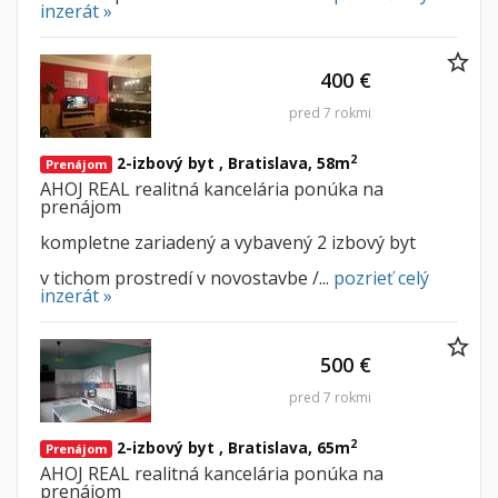
inzerát »
400 €
pred 7 rokmi
2
2-izbový byt , Bratislava, 58m
Prenájom
AHOJ REAL realitná kancelária ponúka na
prenájom
kompletne zariadený a vybavený 2 izbový byt
v tichom prostredí v novostavbe /...
pozrieť celý
inzerát »
500 €
pred 7 rokmi
2
2-izbový byt , Bratislava, 65m
Prenájom
AHOJ REAL realitná kancelária ponúka na
prenájom