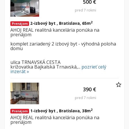
500 €
pred 7 rokmi
Byt
Dom
2
2-izbový byt , Bratislava, 65m
Garsónky
Vila
Prenájom
AHOJ REAL realitná kancelária ponúka na
Dvojgarsónky
Chalupa
prenájom
1-izbové
komplet zariadený 2 izbový byt - výhodná poloha
domu
2-izbové
3-izbové
ulica TRNAVSKÁ CESTA
križovatka Bajkalská Trnavská,...
pozrieť celý
4 a viac izbové byty
inzerát »
Pozemok
390 €
Stavebné pozemky
Bývanie a rekreácia
pred 7 rokmi
Priemyselný pozemok
2
1-izbový byt , Bratislava, 38m
Prenájom
Poľnohospodárske pozemky
AHOJ REAL realitná kancelária ponúka na
prenájom
Záhrada