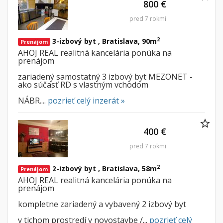
800 €
pred 7 rokmi
2
3-izbový byt , Bratislava, 90m
Prenájom
AHOJ REAL realitná kancelária ponúka na
prenájom
zariadený samostatný 3 izbový byt MEZONET -
ako súčasť RD s vlastným vchodom
NÁBR....
pozrieť celý inzerát »
400 €
pred 7 rokmi
2
2-izbový byt , Bratislava, 58m
Prenájom
AHOJ REAL realitná kancelária ponúka na
prenájom
kompletne zariadený a vybavený 2 izbový byt
v tichom prostredí v novostavbe /...
pozrieť celý