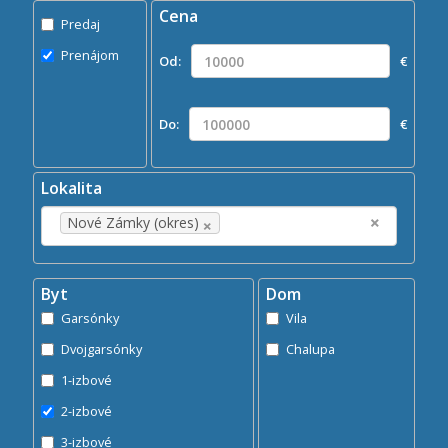
Cena
Predaj
Predaj
Prenájom
Prenájom
Od:
€
Kde?
×
Nové Zámky (okres)
Do:
€
Hľadaj
search
Lokalita
×
×
Nové Zámky (okres)
Byt
Dom
Garsónky
Vila
Dvojgarsónky
Chalupa
1-izbové
2-izbové
3-izbové