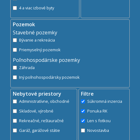
4 a viac izbové byty
Pozemok
Stavebné pozemky
Bývanie a rekreácia
Priemyselný pozemok
Poľnohospodárske pozemky
Záhrada
Iný poľnohospodársky pozemok
Nebytové priestory
Filtre
Administratívne, obchodné
Súkromná inzercia
Skladové, výrobné
Ponuka RK
Rekreačné, reštauračné
Len s fotkou
Garáž, garážové státie
Novostavba