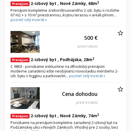
2
2-izbový byt , Nové Zámky, 68m
Prenájom
Prenájom kompletne zrekonštruovaného 2 izb. bytu o rozlohe
67 m2 + s 10 m² priestrannou, krytou terasou v areáli plnom...
pozrieť celý inzerát »
500 €
pred rokom
2
2-izbový byt , Podhájska, 28m
Prenájom
č. 9803 - ponúkame exkluzívne na dlhodobý prenájom
moderne zariadenú ešte neobývanú novostavbu menšieho 2-
izb. bytu s loggiou a parkovacím...
pozrieť celý inzerát »
Cena dohodou
pred 4 rokmi
2
2-izbový byt , Nové Zámky, 74m
Prenájom
Ponúkame na prenájom kompletne zariadený 2-izbový byt na
Podzámskej ulici v Nových Zámkoch. Vhodný pre 2 osoby, bez