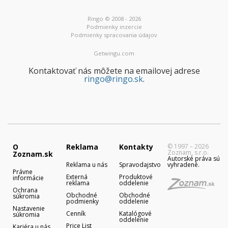
Ringo © 2008 - 2026
Podmienky inzercie
Podmienky spracovania údajov
Getwingu.com
Kontaktovať nás môžete na emailovej adrese
ringo@ringo.sk
.
O
Reklama
Kontakty
© 1997 – 2026
Zoznam, s.r.o.
Zoznam.sk
Autorské práva sú
Reklama u nás
Spravodajstvo
vyhradené.
Právne
Externá
Produktové
informácie
reklama
oddelenie
Ochrana
Obchodné
Obchodné
súkromia
podmienky
oddelenie
Nastavenie
Cenník
Katalógové
súkromia
oddelenie
Price List
Kariéra u nás