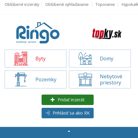
Obľúbené inzeráty
Obľúbené vyhľadávanie
Topovanie
Hypokal
Byty
Domy
Nebytové
Pozemky
priestory
Pridať inzerát
Prihlásiť sa ako RK
Rozšírené
vyhľadávanie
Byty na