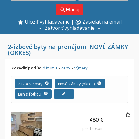
Hľadaj
search
Uložiť vyhľadávanie
|
Zasielať na email
alternate_email
Zatvoriť vyhľadávanie
2-izbové byty na prenájom, NOVÉ ZÁMKY
(OKRES)
Zoradiť podľa:
dátumu
-
ceny
-
výmery
2-izbové byty
cancel
Nové Zámky (okres)
cancel
Len s fotkou
cancel
edit
480 €
pred rokom