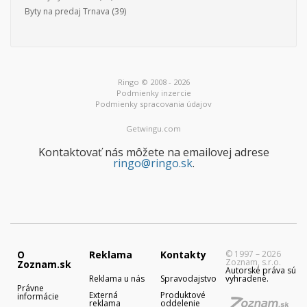
Byty na predaj Trnava
(39)
Ringo © 2008 - 2026
Podmienky inzercie
Podmienky spracovania údajov
Getwingu.com
Kontaktovať nás môžete na emailovej adrese
ringo@ringo.sk
.
O
Reklama
Kontakty
© 1997 – 2026
Zoznam, s.r.o.
Zoznam.sk
Autorské práva sú
Reklama u nás
Spravodajstvo
vyhradené.
Právne
Externá
Produktové
informácie
reklama
oddelenie