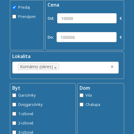
Cena
Predaj
Predaj
Prenájom
Prenájom
Od:
€
Kde?
×
Komárno (okres)
Do:
€
Hľadaj
search
Lokalita
×
×
Komárno (okres)
Byt
Dom
Garsónky
Vila
Dvojgarsónky
Chalupa
1-izbové
2-izbové
3-izbové