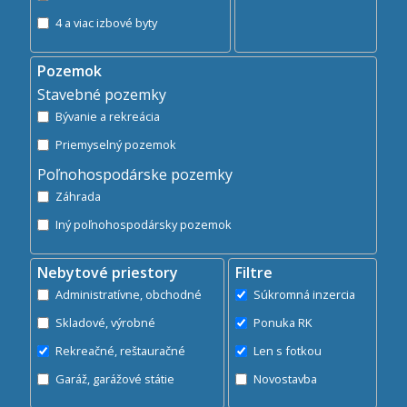
4 a viac izbové byty
Pozemok
Stavebné pozemky
Bývanie a rekreácia
Priemyselný pozemok
Poľnohospodárske pozemky
Záhrada
Iný poľnohospodársky pozemok
Nebytové priestory
Filtre
Administratívne, obchodné
Súkromná inzercia
Skladové, výrobné
Ponuka RK
Rekreačné, reštauračné
Len s fotkou
Garáž, garážové státie
Novostavba