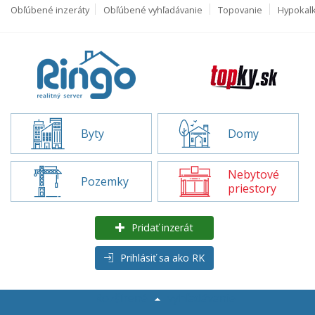
Obľúbené inzeráty
Obľúbené vyhľadávanie
Topovanie
Hypokal
Byty
Domy
Nebytové
Pozemky
priestory
Pridať inzerát
Prihlásiť sa ako RK
Rozšírené
vyhľadávanie
Nebytove priestory na