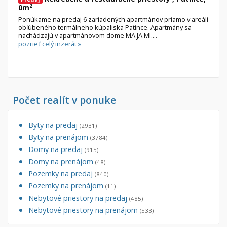
2
0m
Ponúkame na predaj 6 zariadených apartmánov priamo v areáli
obľúbeného termálneho kúpaliska Patince. Apartmány sa
nachádzajú v apartmánovom dome MA.JA.MI....
pozrieť celý inzerát »
Počet realít v ponuke
Byty na predaj
(2931)
Byty na prenájom
(3784)
Domy na predaj
(915)
Domy na prenájom
(48)
Pozemky na predaj
(840)
Pozemky na prenájom
(11)
Nebytové priestory na predaj
(485)
Nebytové priestory na prenájom
(533)