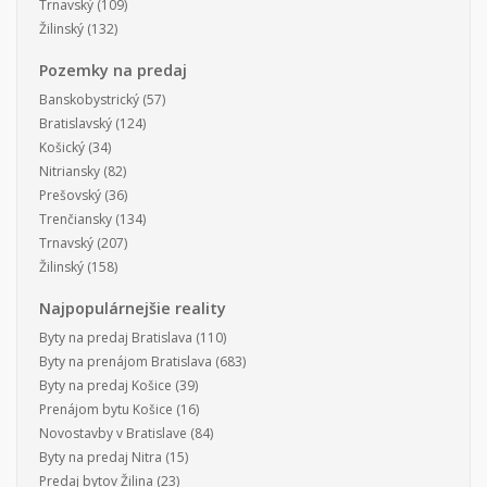
Trnavský
(109)
Žilinský
(132)
Pozemky na predaj
Banskobystrický
(57)
Bratislavský
(124)
Košický
(34)
Nitriansky
(82)
Prešovský
(36)
Trenčiansky
(134)
Trnavský
(207)
Žilinský
(158)
Najpopulárnejšie reality
Byty na predaj Bratislava
(110)
Byty na prenájom Bratislava
(683)
Byty na predaj Košice
(39)
Prenájom bytu Košice
(16)
Novostavby v Bratislave
(84)
Byty na predaj Nitra
(15)
Predaj bytov Žilina
(23)