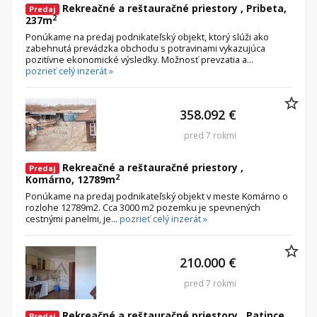
Rekreačné a reštauračné priestory , Pribeta,
Predaj
2
237m
Ponúkame na predaj podnikateľský objekt, ktorý slúži ako
zabehnutá prevádzka obchodu s potravinami vykazujúca
pozitívne ekonomické výsledky. Možnosť prevzatia a...
pozrieť celý inzerát »
358.092 €
pred 7 rokmi
Rekreačné a reštauračné priestory ,
Predaj
2
Komárno, 12789m
Ponúkame na predaj podnikateľský objekt v meste Komárno o
rozlohe 12789m2. Cca 3000 m2 pozemku je spevnených
cestnými panelmi, je...
pozrieť celý inzerát »
210.000 €
pred 7 rokmi
Rekreačné a reštauračné priestory , Patince,
Predaj