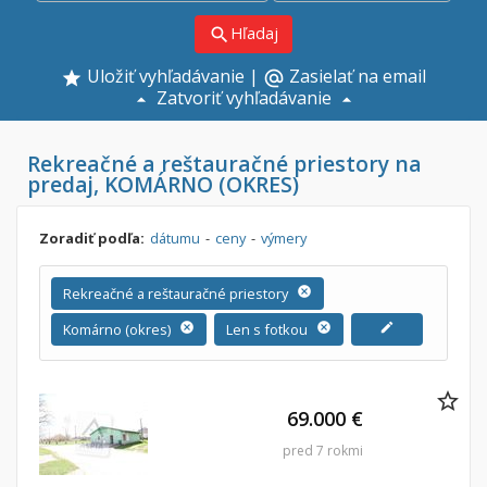
Hľadaj
search
Uložiť vyhľadávanie
|
Zasielať na email
alternate_email
Zatvoriť vyhľadávanie
Rekreačné a reštauračné priestory na
predaj, KOMÁRNO (OKRES)
Zoradiť podľa:
dátumu
-
ceny
-
výmery
Rekreačné a reštauračné priestory
cancel
Komárno (okres)
cancel
Len s fotkou
cancel
edit
69.000 €
pred 7 rokmi