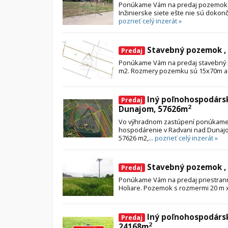
Ponúkame Vám na predaj pozemok 
Inžinierske siete ešte nie sú dokonče
pozrieť celý inzerát »
Stavebný pozemok , 
Predaj
Ponúkame Vám na predaj stavebný p
m2. Rozmery pozemku sú 15x70m a 
Iný poľnohospodárs
Predaj
2
Dunajom, 57626m
Vo výhradnom zastúpení ponúkame
hospodárenie v Radvani nad Dunaj
57626 m2,...
pozrieť celý inzerát »
Stavebný pozemok , 
Predaj
Ponúkame Vám na predaj priestrann
Holiare. Pozemok s rozmermi 20 m x
Iný poľnohospodárs
Predaj
2
24168m