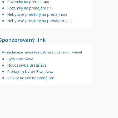
Pozemky na predaj
(840)
tory
Pozemky na prenájom
Filtre
(11)
Nebytové priestory na predaj
Administratívne, obchodné
Súkromná inzercia
(485)
Nebytové priestory na prenájom
(533)
né
Ponuka RK
auračné
Len s fotkou
Sponzorovaný link
ráž, garážové státie
Novostavba
Vyhľadávajte nehnuteľnosti na slovenskom webe!
Byty Bratislava
Novostavba Bratislava
Prenájom bytov Bratislava
Reality Košice na prenájom