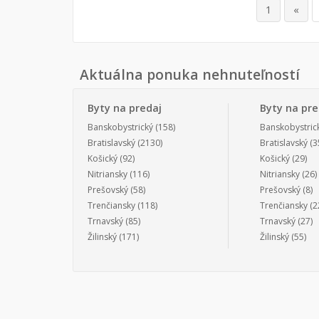
1
«
Aktuálna ponuka nehnuteľností
Byty na predaj
Byty na pr
Banskobystrický
(158)
Banskobystric
Bratislavský
(2130)
Bratislavský
(3
Košický
(92)
Košický
(29)
Nitriansky
(116)
Nitriansky
(26)
Prešovský
(58)
Prešovský
(8)
Trenčiansky
(118)
Trenčiansky
(2
Trnavský
(85)
Trnavský
(27)
Žilinský
(171)
Žilinský
(55)