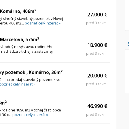
Pozemok
Nebytové pries
2
 Komárno, 406m
27.000 €
Stavebné pozemky
ý slnečný stavebný pozemok v Novej
erou 406 m2...
pozrieť celý inzerát »
pred 3 rokmi
Bývanie a rekreácia
Skladové, výrob
Priemyselný pozemok
Rekreačné, rešt
2
 Marcelová, 575m
Poľnohospodárske pozemky
Ga
18.900 €
vhodný na výstavbu rodinného
Záhrada
achádza v tichej a zastavanej...
pred 3 rokmi
Iný poľnohospodársky pozemok
2
ky pozemok , Komárno, 36m
20.000 €
Hľadaj
search
 Vám na predaj stavebný pozemok vo
pozrieť celý inzerát »
pred 3 rokmi
Uložiť vyhľadávanie
|
Zasielať na email
alternate_email
Zatvoriť vyhľadávanie
2
6m
46.990 €
ozlohe 1896 m2 v tichej časti obce
30 x...
pozrieť celý inzerát »
pred 3 rokmi