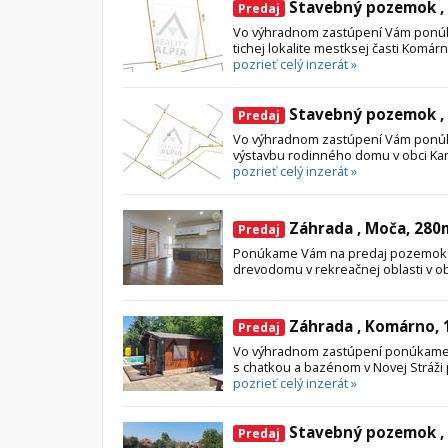
Stavebný pozemok ,
Predaj
Vo výhradnom zastúpení Vám ponú
tichej lokalite mestksej časti Komárn
pozrieť celý inzerát »
Stavebný pozemok ,
Predaj
Vo výhradnom zastúpení Vám ponú
výstavbu rodinného domu v obci Ka
pozrieť celý inzerát »
Záhrada , Moča, 280
Predaj
Ponúkame Vám na predaj pozemok 
drevodomu v rekreačnej oblasti v obc
Záhrada , Komárno,
Predaj
Vo výhradnom zastúpení ponúkame 
s chatkou a bazénom v Novej Stráži 
pozrieť celý inzerát »
Stavebný pozemok ,
Predaj