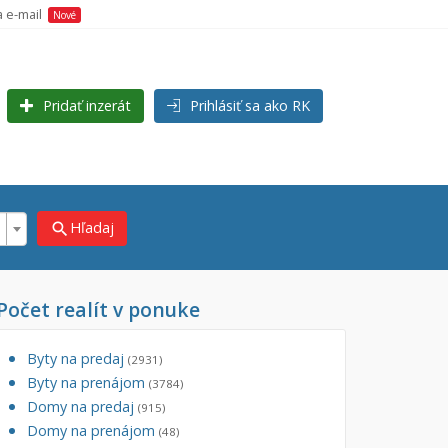
a e-mail
Nové
Pridať inzerát
Prihlásiť sa ako RK
Hľadaj
search
Počet realít v ponuke
×
×
s)
Byty na predaj
(2931)
Byty na prenájom
(3784)
Domy na predaj
(915)
Domy na prenájom
(48)