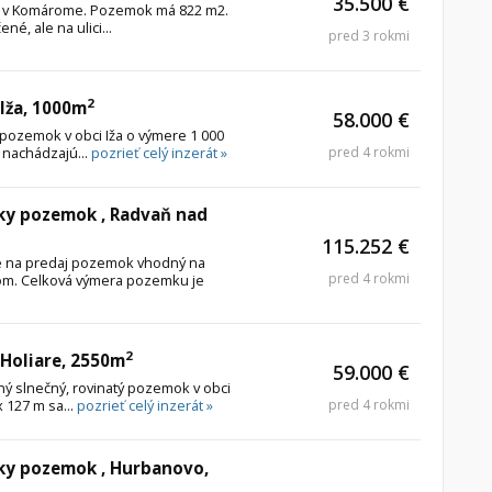
35.500 €
v Komárome. Pozemok má 822 m2.
né, ale na ulici...
pred 3 rokmi
2
Iža, 1000m
58.000 €
ozemok v obci Iža o výmere 1 000
nachádzajú...
pozrieť celý inzerát »
pred 4 rokmi
ky pozemok , Radvaň nad
115.252 €
 na predaj pozemok vhodný na
pred 4 rokmi
om. Celková výmera pozemku je
2
Holiare, 2550m
59.000 €
ý slnečný, rovinatý pozemok v obci
 127 m sa...
pozrieť celý inzerát »
pred 4 rokmi
ky pozemok , Hurbanovo,