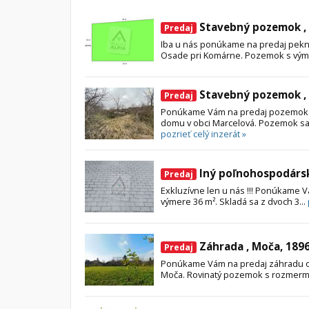
Byt
Dom
Stavebný pozemok ,
Predaj
Garsónky
Vila
Iba u nás ponúkame na predaj pekn
Osade pri Komárne. Pozemok s vým
Dvojgarsónky
Chalupa
1-izbové
Stavebný pozemok ,
Predaj
2-izbové
Ponúkame Vám na predaj pozemok 
domu v obci Marcelová. Pozemok sa n
3-izbové
pozrieť celý inzerát »
4 a viac izbové byty
Iný poľnohospodárs
Predaj
Exkluzívne len u nás !!! Ponúkame
výmere 36 m². Skladá sa z dvoch 3...
Záhrada , Moča, 189
Predaj
Ponúkame Vám na predaj záhradu o r
Moča. Rovinatý pozemok s rozmermi 