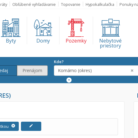
ráty
Obľúbené vyhľadávanie
Topovanie
Hypokalkulačka
Ponuky n
Byty
Domy
Pozemky
Nebytové
priestory
Kde?
×
edaj
Prenájom
Komárno (okres)
Rozšírené
vyhľadávanie
Lokalita
RES)
Komárno (okre
€
€
otkou
cancel
edit