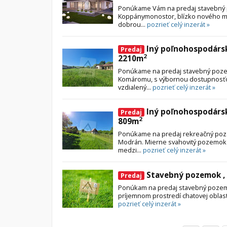
Ponúkame Vám na predaj stavebný 
Koppánymonostor, blízko nového mo
dobrou...
pozrieť celý inzerát »
Iný poľnohospodárs
Predaj
2
2210m
Ponúkame na predaj stavebný poze
Komáromu, s výbornou dostupnosťo
vzdialený...
pozrieť celý inzerát »
Iný poľnohospodárs
Predaj
2
809m
Ponúkame na predaj rekreačný poz
Modrán. Mierne svahovitý pozemok
medzi...
pozrieť celý inzerát »
Stavebný pozemok ,
Predaj
Ponúkam na predaj stavebný pozemo
príjemnom prostredí chatovej oblasti
pozrieť celý inzerát »