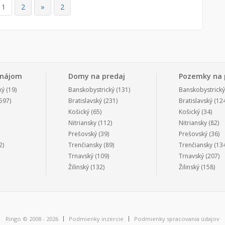
1
2
»
2
enájom
Domy na predaj
Pozemky na 
ký
(19)
Banskobystrický
(131)
Banskobystrický
597)
Bratislavský
(231)
Bratislavský
(124
Košický
(65)
Košický
(34)
Nitriansky
(112)
Nitriansky
(82)
Prešovský
(39)
Prešovský
(36)
2)
Trenčiansky
(89)
Trenčiansky
(134
Trnavský
(109)
Trnavský
(207)
Žilinský
(132)
Žilinský
(158)
Ringo © 2008 - 2026
Podmienky inzercie
Podmienky spracovania údajov