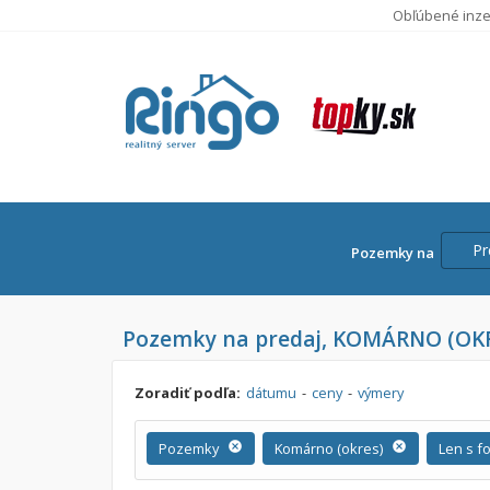
Obľúbené inze
Pr
Pozemky na
Cena
Pozemky na predaj, KOMÁRNO (OK
Predaj
Prenájom
Od:
Zoradiť podľa:
dátumu
-
ceny
-
výmery
Do:
Pozemky
cancel
Komárno (okres)
cancel
Len s f