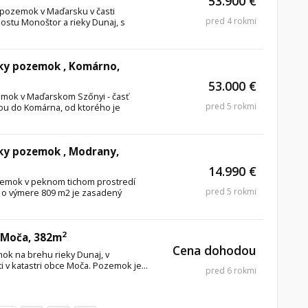
53.900 €
pozemok v Maďarsku v časti
pred 4 rokmi
stu Monoštor a rieky Dunaj, s
ky pozemok , Komárno,
53.000 €
mok v Maďarskom Szőnyi - časť
pred 5 rokmi
u do Komárna, od ktorého je
ky pozemok , Modrany,
14.990 €
emok v peknom tichom prostredí
pred 5 rokmi
 o výmere 809 m2 je zasadený
2
 Moča, 382m
Cena dohodou
k na brehu rieky Dunaj, v
 v katastri obce Moča. Pozemok je...
pred 6 rokmi