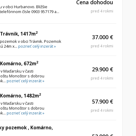
Cena dohodou
v obci Hurbanovo. Bližšie
pred 4 rokmi
elefónnom čísle 0903 957179 a...
2
Trávnik, 1417m
37.000 €
pozemok v obci Trávnik. Pozemok
ú 24m x...
pozrieť celý inzerát »
pred 4 rokmi
2
 Komárno, 672m
29.900 €
 Maďarsku v časti
oštu Monoštor s dobrou
pred 4 rokmi
k...
pozrieť celý inzerát »
2
 Komárno, 1482m
57.900 €
 Maďarsku v časti
oštu Monoštor s dobrou
pred 4 rokmi
k...
pozrieť celý inzerát »
ky pozemok , Komárno,