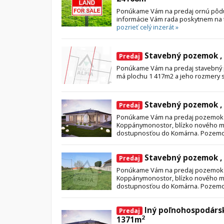
Ponúkame Vám na predaj ornú pôdu 
informácie Vám rada poskytnem na t
pozrieť celý inzerát »
Stavebný pozemok , 
Predaj
Ponúkame Vám na predaj stavebný 
má plochu 1 417m2 a jeho rozmery s
Stavebný pozemok ,
Predaj
Ponúkame Vám na predaj pozemok v
Koppánymonostor, blízko nového m
dostupnosťou do Komárna. Pozemo
Stavebný pozemok ,
Predaj
Ponúkame Vám na predaj pozemok v
Koppánymonostor, blízko nového m
dostupnosťou do Komárna. Pozemo
Iný poľnohospodárs
Predaj
2
1371m