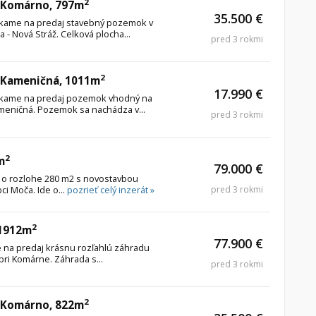
2
 Komárno, 797m
35.500 €
kame na predaj stavebný pozemok v
a - Nová Stráž. Celková plocha...
pred 3 rokmi
2
 Kameničná, 1011m
17.990 €
kame na predaj pozemok vhodný na
meničná. Pozemok sa nachádza v...
pred 3 rokmi
2
m
79.000 €
o rozlohe 280 m2 s novostavbou
i Moča. Ide o...
pozrieť celý inzerát »
pred 3 rokmi
2
 1912m
77.900 €
na predaj krásnu rozľahlú záhradu
pri Komárne. Záhrada s...
pred 3 rokmi
2
 Komárno, 822m