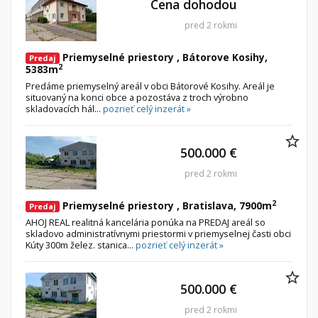
Cena dohodou
pred 2 rokmi
Byt
Dom
Priemyselné priestory , Bátorove Kosihy,
Garsónky
Vila
Predaj
2
5383m
Dvojgarsónky
Chalupa
Predáme priemyselný areál v obci Bátorové Kosihy. Areál je
situovaný na konci obce a pozostáva z troch výrobno
1-izbové
skladovacích hál...
pozrieť celý inzerát »
2-izbové
3-izbové
500.000 €
4 a viac izbové byty
pred 2 rokmi
Pozemok
2
Priemyselné priestory , Bratislava, 7900m
Predaj
AHOJ REAL realitná kancelária ponúka na PREDAJ areál so
Stavebné pozemky
skladovo administratívnymi priestormi v priemyselnej časti obci
Bývanie a rekreácia
Kúty 300m želez. stanica...
pozrieť celý inzerát »
Priemyselný pozemok
Poľnohospodárske pozemky
500.000 €
Záhrada
pred 2 rokmi