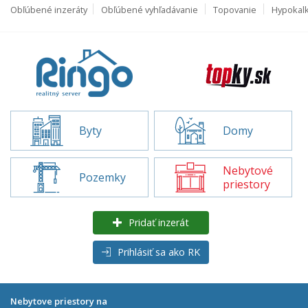
Obľúbené inzeráty
Obľúbené vyhľadávanie
Topovanie
Hypokal
Byty
Domy
Nebytové
Pozemky
priestory
Pridať inzerát
Prihlásiť sa ako RK
Nebytove priestory na