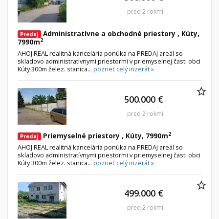
pred 2 rokmi
Administratívne a obchodné priestory , Kúty,
Predaj
2
7990m
AHOJ REAL realitná kancelária ponúka na PREDAJ areál so
skladovo administratívnymi priestormi v priemyselnej časti obci
Kúty 300m želez. stanica...
pozrieť celý inzerát »
500.000 €
pred 2 rokmi
2
Priemyselné priestory , Kúty, 7990m
Predaj
AHOJ REAL realitná kancelária ponúka na PREDAJ areál so
skladovo administratívnymi priestormi v priemyselnej časti obci
Kúty 300m želez. stanica...
pozrieť celý inzerát »
499.000 €
pred 2 rokmi