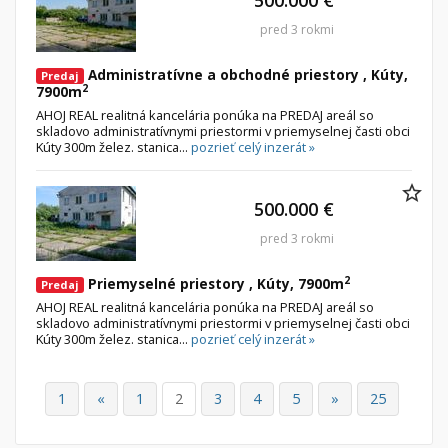
500.000 €
pred 3 rokmi
Administratívne a obchodné priestory , Kúty,
Predaj
2
7900m
AHOJ REAL realitná kancelária ponúka na PREDAJ areál so
skladovo administratívnymi priestormi v priemyselnej časti obci
Kúty 300m želez. stanica...
pozrieť celý inzerát »
500.000 €
pred 3 rokmi
2
Priemyselné priestory , Kúty, 7900m
Predaj
AHOJ REAL realitná kancelária ponúka na PREDAJ areál so
skladovo administratívnymi priestormi v priemyselnej časti obci
Kúty 300m želez. stanica...
pozrieť celý inzerát »
1
«
1
2
3
4
5
»
25