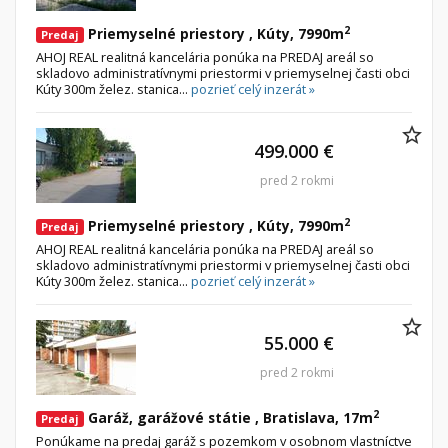
Iný poľnohospodársky pozemok
2
Priemyselné priestory , Kúty, 7990m
Predaj
AHOJ REAL realitná kancelária ponúka na PREDAJ areál so
Nebytové priestory
Filtre
skladovo administratívnymi priestormi v priemyselnej časti obci
Administratívne, obchodné
Súkromná inzercia
Kúty 300m želez. stanica...
pozrieť celý inzerát »
Skladové, výrobné
Ponuka RK
499.000 €
Rekreačné, reštauračné
Len s fotkou
Garáž, garážové státie
Novostavba
pred 2 rokmi
2
Priemyselné priestory , Kúty, 7990m
Predaj
Hľadaj
search
AHOJ REAL realitná kancelária ponúka na PREDAJ areál so
skladovo administratívnymi priestormi v priemyselnej časti obci
Uložiť vyhľadávanie
|
Zasielať na email
Kúty 300m želez. stanica...
pozrieť celý inzerát »
alternate_email
Zatvoriť vyhľadávanie
55.000 €
pred 2 rokmi
2
Garáž, garážové státie , Bratislava, 17m
Predaj
Ponúkame na predaj garáž s pozemkom v osobnom vlastníctve