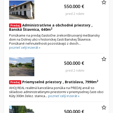
550.000 €
pred 2 rokmi
Administratívne a obchodné priestory ,
Predaj
2
Banská Štiavnica, 640m
Ponúkame na predaj čiastočne zrekonštruovaný meštiansky
dom na Dolnej ulici v historickej časti Banskej Štiavnice.
Ponúkané nehnuteľnosti pozostávajú z dvoch...
pozrieť celý inzerát »
500.000 €
pred 2 rokmi
2
Priemyselné priestory , Bratislava, 7990m
Predaj
AHOJ REAL realitná kancelária ponúka na PREDAJ areál so
skladovo administratívnymi priestormi v priemyselnej časti obci
Kúty 300m želez. stanica...
pozrieť celý inzerát »
500.000 €