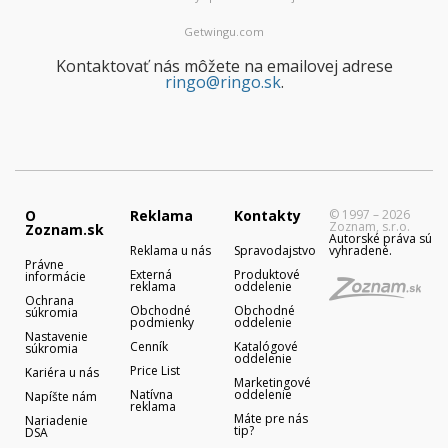
Getwingu.com
Kontaktovať nás môžete na emailovej adrese
ringo@ringo.sk
.
O
Reklama
Kontakty
© 1997 – 2026
Zoznam, s.r.o.
Zoznam.sk
Autorské práva sú
Reklama u nás
Spravodajstvo
vyhradené.
Právne
Externá
Produktové
informácie
reklama
oddelenie
Ochrana
Obchodné
Obchodné
súkromia
podmienky
oddelenie
Nastavenie
Cenník
Katalógové
súkromia
oddelenie
Price List
Kariéra u nás
Marketingové
Natívna
oddelenie
Napíšte nám
reklama
Máte pre nás
Nariadenie
tip?
DSA