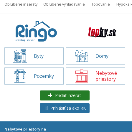
Obľúbené inzeráty
Obľúbené vyhľadávanie
Topovanie
Hypokal
Byty
Domy
Nebytové
Pozemky
priestory
Pridať inzerát
Prihlásiť sa ako RK
Nebytove priestory na