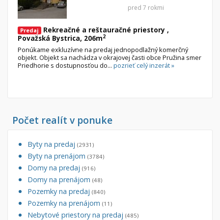
pred 7 rokmi
Rekreačné a reštauračné priestory ,
Predaj
2
Považská Bystrica, 206m
Ponúkame exkluzívne na predaj jednopodlažný komerčný
objekt. Objekt sa nachádza v okrajovej časti obce Pružina smer
Priedhorie s dostupnosťou do...
pozrieť celý inzerát »
Počet realít v ponuke
Byty na predaj
(2931)
Byty na prenájom
(3784)
Domy na predaj
(916)
Domy na prenájom
(48)
Pozemky na predaj
(840)
Pozemky na prenájom
(11)
Nebytové priestory na predaj
(485)