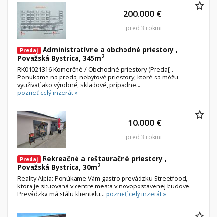
Iný poľnohospodársky pozemok
200.000 €
pred 3 rokmi
Nebytové priestory
Filtre
Administratívne, obchodné
Súkromná inzercia
Administratívne a obchodné priestory ,
Predaj
2
Skladové, výrobné
Ponuka RK
Považská Bystrica, 345m
RK01021316 Komerčné / Obchodné priestory (Predaj) .
Rekreačné, reštauračné
Len s fotkou
Ponúkame na predaj nebytové priestory, ktoré sa môžu
využívať ako výrobné, skladové, prípadne...
Garáž, garážové státie
Novostavba
pozrieť celý inzerát »
Hľadaj
search
10.000 €
Uložiť vyhľadávanie
|
Zasielať na email
alternate_email
pred 3 rokmi
Zatvoriť vyhľadávanie
Rekreačné a reštauračné priestory ,
Predaj
2
Považská Bystrica, 30m
Reality Alpia: Ponúkame Vám gastro prevádzku Streetfood,
ktorá je situovaná v centre mesta v novopostavenej budove.
Prevádzka má stálu klientelu...
pozrieť celý inzerát »