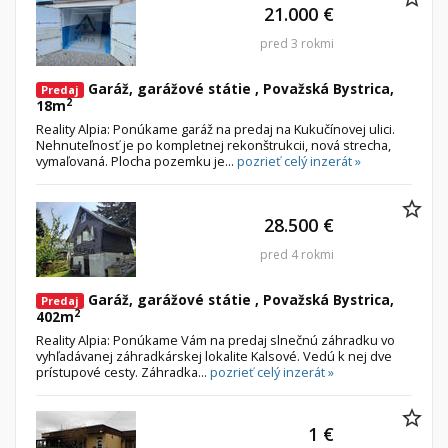
21.000 €
pred 3 rokmi
Garáž, garážové státie , Považská Bystrica,
Predaj
2
18m
Reality Alpia: Ponúkame garáž na predaj na Kukučínovej ulici.
Nehnuteľnosť je po kompletnej rekonštrukcii, nová strecha,
vymaľovaná. Plocha pozemku je...
pozrieť celý inzerát »
28.500 €
pred 4 rokmi
Garáž, garážové státie , Považská Bystrica,
Predaj
2
402m
Reality Alpia: Ponúkame Vám na predaj slnečnú záhradku vo
vyhľadávanej záhradkárskej lokalite Kalsové. Vedú k nej dve
prístupové cesty. Záhradka...
pozrieť celý inzerát »
1 €