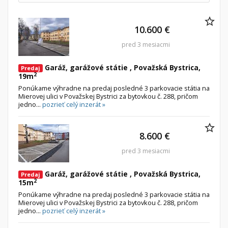
Byt
10.600 €
Dom
Garsónky
Vila
pred 3 mesiacmi
Dvojgarsónky
Chalupa
Garáž, garážové státie , Považská Bystrica,
Predaj
1-izbové
2
19m
Ponúkame výhradne na predaj posledné 3 parkovacie státia na
2-izbové
Mierovej ulici v Považskej Bystrici za bytovkou č. 288, pričom
jedno...
3-izbové
pozrieť celý inzerát »
4 a viac izbové byty
8.600 €
Pozemok
pred 3 mesiacmi
Stavebné pozemky
Bývanie a rekreácia
Garáž, garážové státie , Považská Bystrica,
Predaj
2
15m
Priemyselný pozemok
Ponúkame výhradne na predaj posledné 3 parkovacie státia na
Mierovej ulici v Považskej Bystrici za bytovkou č. 288, pričom
Poľnohospodárske pozemky
jedno...
pozrieť celý inzerát »
Záhrada