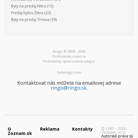
Byty na predaj Nitra
(15)
Predaj bytov Žilina
(23)
Byty na predaj Trnava
(39)
Ringo © 2008 - 2026
Podmienky inzercie
Podmienky spracovania údajov
Getwingu.com
Kontaktovať nás môžete na emailovej adrese
ringo@ringo.sk
.
O
Reklama
Kontakty
© 1997 – 2026
Zoznam, s.r.o.
Zoznam.sk
Autorské práva sú