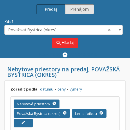
Predaj
Prenájom
Kde?
×
Považská Bystrica (okres)
Hľadaj
search
Rozšírené
vyhľadávanie
Cena
Nebytove priestory na predaj, POVAŽSKÁ
Predaj
BYSTRICA (OKRES)
Prenájom
Od:
€
Zoradiť podľa:
dátumu
-
ceny
-
výmery
Do:
€
Nebytové priestory
cancel
Považská Bystrica (okres)
cancel
Len s fotkou
cancel
Lokalita
edit
×
×
Považská Bystrica (okres)