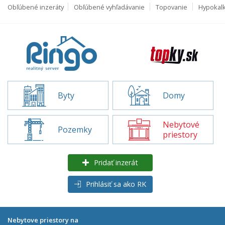
Obľúbené inzeráty
Obľúbené vyhľadávanie
Topovanie
Hypokal
Byty
Domy
Nebytové
Pozemky
priestory
Pridať inzerát
Prihlásiť sa ako RK
Nebytove priestory na