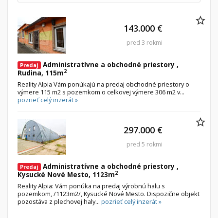
Byt
143.000 €
Dom
Garsónky
Vila
pred 3 rokmi
Dvojgarsónky
Chalupa
Administratívne a obchodné priestory ,
Predaj
1-izbové
2
Rudina, 115m
Reality Alpia Vám ponúkajú na predaj obchodné priestory o
2-izbové
výmere 115 m2 s pozemkom o celkovej výmere 306 m2 v...
pozrieť celý inzerát »
3-izbové
4 a viac izbové byty
297.000 €
Pozemok
pred 5 rokmi
Stavebné pozemky
Bývanie a rekreácia
Administratívne a obchodné priestory ,
Predaj
2
Kysucké Nové Mesto, 1123m
Priemyselný pozemok
Reality Alpia: Vám ponúka na predaj výrobnú halu s
pozemkom, /1123m2/, Kysucké Nové Mesto. Dispozične objekt
Poľnohospodárske pozemky
pozostáva z plechovej haly...
pozrieť celý inzerát »
Záhrada