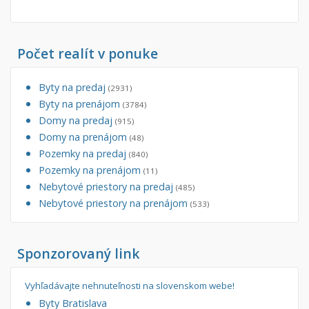
Iný poľnohospodársky pozemok
Nebytové priestory
Filtre
Počet realít v ponuke
Administratívne, obchodné
Súkromná inzercia
Skladové, výrobné
Ponuka RK
Byty na predaj
(2931)
Rekreačné, reštauračné
Len s fotkou
Byty na prenájom
(3784)
Domy na predaj
(915)
Garáž, garážové státie
Novostavba
Domy na prenájom
(48)
Pozemky na predaj
(840)
Hľadaj
search
Pozemky na prenájom
(11)
Nebytové priestory na predaj
(485)
Uložiť vyhľadávanie
|
Zasielať na email
alternate_email
Nebytové priestory na prenájom
(533)
Zatvoriť vyhľadávanie
Sponzorovaný link
Vyhľadávajte nehnuteľnosti na slovenskom webe!
Byty Bratislava