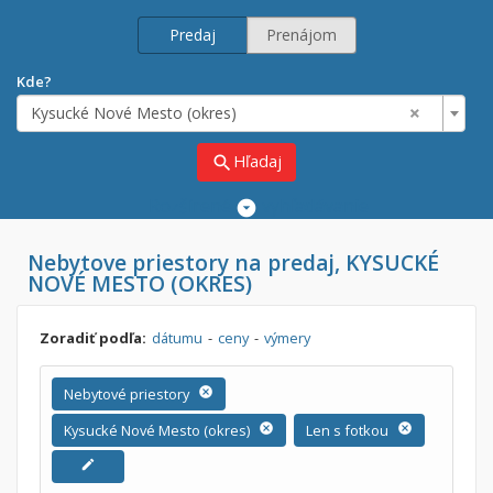
Predaj
Prenájom
Kde?
×
Kysucké Nové Mesto (okres)
Hľadaj
search
Rozšírené
vyhľadávanie
Cena
Nebytove priestory na predaj, KYSUCKÉ
Predaj
NOVÉ MESTO (OKRES)
Prenájom
Od:
€
Zoradiť podľa:
dátumu
-
ceny
-
výmery
Do:
€
Nebytové priestory
cancel
Kysucké Nové Mesto (okres)
cancel
Len s fotkou
cancel
Lokalita
edit
×
×
Kysucké Nové Mesto (okres)