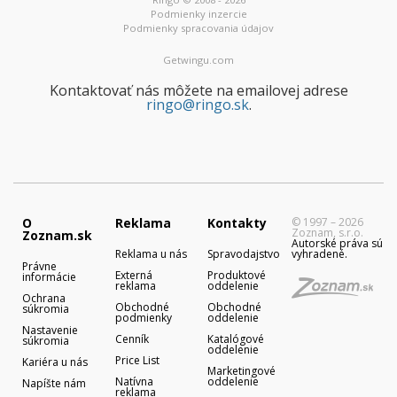
Podmienky inzercie
Podmienky spracovania údajov
Getwingu.com
Kontaktovať nás môžete na emailovej adrese
ringo@ringo.sk
.
O
Reklama
Kontakty
© 1997 – 2026
Zoznam, s.r.o.
Zoznam.sk
Autorské práva sú
Reklama u nás
Spravodajstvo
vyhradené.
Právne
Externá
Produktové
informácie
reklama
oddelenie
Ochrana
Obchodné
Obchodné
súkromia
podmienky
oddelenie
Nastavenie
Cenník
Katalógové
súkromia
oddelenie
Price List
Kariéra u nás
Marketingové
Natívna
oddelenie
Napíšte nám
reklama