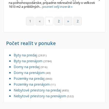
na poľnohospodárske, prípadne rekreačné účely o veľkosti
1613 m2 a približných...
pozrieť celý inzerát »
1
«
1
2
»
2
Počet realít v ponuke
Byty na predaj
(2931)
Byty na prenájom
(3784)
Domy na predaj
(916)
Domy na prenájom
(48)
Pozemky na predaj
(840)
Pozemky na prenájom
(11)
Nebytové priestory na predaj
(485)
Nebytové priestory na prenájom
(532)