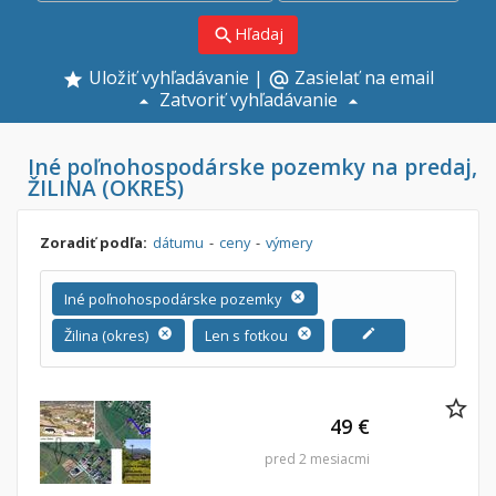
Hľadaj
search
Uložiť vyhľadávanie
|
Zasielať na email
alternate_email
Zatvoriť vyhľadávanie
Iné poľnohospodárske pozemky na predaj,
ŽILINA (OKRES)
Zoradiť podľa:
dátumu
-
ceny
-
výmery
Iné poľnohospodárske pozemky
cancel
Žilina (okres)
cancel
Len s fotkou
cancel
edit
49 €
pred 2 mesiacmi