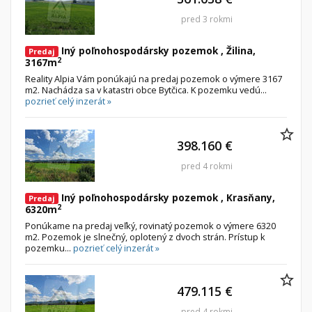
pred 3 rokmi
Iný poľnohospodársky pozemok , Žilina,
Predaj
2
3167m
Reality Alpia Vám ponúkajú na predaj pozemok o výmere 3167
m2. Nachádza sa v katastri obce Bytčica. K pozemku vedú...
pozrieť celý inzerát »
398.160 €
pred 4 rokmi
Iný poľnohospodársky pozemok , Krasňany,
Predaj
2
6320m
Ponúkame na predaj veľký, rovinatý pozemok o výmere 6320
m2. Pozemok je slnečný, oplotený z dvoch strán. Prístup k
pozemku...
pozrieť celý inzerát »
479.115 €
pred 4 rokmi