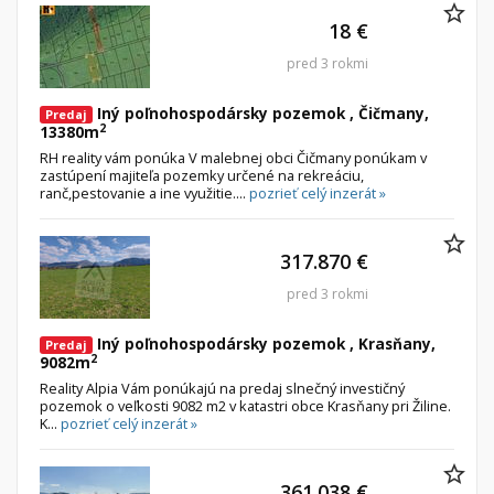
18 €
pred 3 rokmi
Iný poľnohospodársky pozemok , Čičmany,
Predaj
2
13380m
RH reality vám ponúka V malebnej obci Čičmany ponúkam v
zastúpení majiteľa pozemky určené na rekreáciu,
ranč,pestovanie a ine využitie....
pozrieť celý inzerát »
317.870 €
pred 3 rokmi
Iný poľnohospodársky pozemok , Krasňany,
Predaj
2
9082m
Reality Alpia Vám ponúkajú na predaj slnečný investičný
pozemok o veľkosti 9082 m2 v katastri obce Krasňany pri Žiline.
K...
pozrieť celý inzerát »
361.038 €