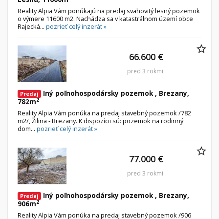
Reality Alpia Vám ponúkajú na predaj svahovitý lesný pozemok
o výmere 11600 m2. Nachádza sa v katastrálnom území obce
Rajecká...
pozrieť celý inzerát »
66.600 €
pred 3 rokmi
Iný poľnohospodársky pozemok , Brezany,
Predaj
2
782m
Reality Alpia Vám ponúka na predaj stavebný pozemok /782
m2/, Žilina - Brezany. K dispozícii sú: pozemok na rodinný
dom...
pozrieť celý inzerát »
77.000 €
pred 3 rokmi
Iný poľnohospodársky pozemok , Brezany,
Predaj
2
906m
Reality Alpia Vám ponúka na predaj stavebný pozemok /906