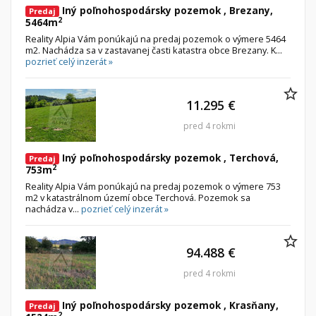
Iný poľnohospodársky pozemok , Brezany,
Predaj
2
5464m
Reality Alpia Vám ponúkajú na predaj pozemok o výmere 5464
m2. Nachádza sa v zastavanej časti katastra obce Brezany. K...
pozrieť celý inzerát »
11.295 €
pred 4 rokmi
Iný poľnohospodársky pozemok , Terchová,
Predaj
2
753m
Reality Alpia Vám ponúkajú na predaj pozemok o výmere 753
m2 v katastrálnom území obce Terchová. Pozemok sa
nachádza v...
pozrieť celý inzerát »
94.488 €
pred 4 rokmi
Iný poľnohospodársky pozemok , Krasňany,
Predaj
2