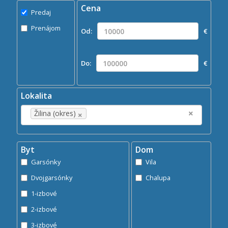
Cena
Predaj
Predaj
Prenájom
Prenájom
Od:
€
Kde?
×
Žilina (okres)
Do:
€
Hľadaj
search
Lokalita
×
×
Žilina (okres)
Byt
Dom
Garsónky
Vila
Dvojgarsónky
Chalupa
1-izbové
2-izbové
3-izbové