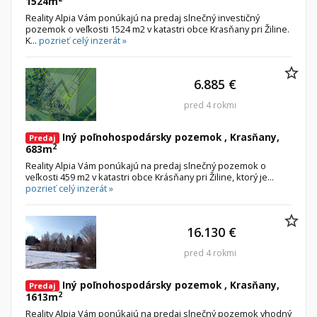
1524m
Reality Alpia Vám ponúkajú na predaj slnečný investičný
pozemok o veľkosti 1524 m2 v katastri obce Krasňany pri Žiline.
K...
pozrieť celý inzerát »
6.885 €
pred 4 rokmi
Iný poľnohospodársky pozemok , Krasňany,
Predaj
2
683m
Reality Alpia Vám ponúkajú na predaj slnečný pozemok o
veľkosti 459 m2 v katastri obce Krásňany pri Žiline, ktorý je...
pozrieť celý inzerát »
16.130 €
pred 4 rokmi
Iný poľnohospodársky pozemok , Krasňany,
Predaj
2
1613m
Reality Alpia Vám ponúkajú na predaj slnečný pozemok vhodný