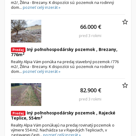
m2/, Žilina - Brezany. K dispozícii sú: pozemok na rodinný
dom...
pozrieť celý inzerát »
66.000 €
pred 3 rokmi
Iný poľnohospodársky pozemok , Brezany,
Predaj
2
776m
Reality Alpia Vám ponúka na predaj stavebný pozemok /776
m2/, Žilina - Brezany. K dispozícii sú: pozemok na rodinný
dom...
pozrieť celý inzerát »
82.900 €
pred 3 rokmi
Iný poľnohospodársky pozemok , Rajecké
Predaj
2
Teplice, 554m
Reality Alpia Vám ponúkajú na predaj rovinatý pozemok o
výmere 554 m2. Nachádza sa v Rajeckých Tepliciach, v
zastavanej časti...
pozrieť celý inzerát »