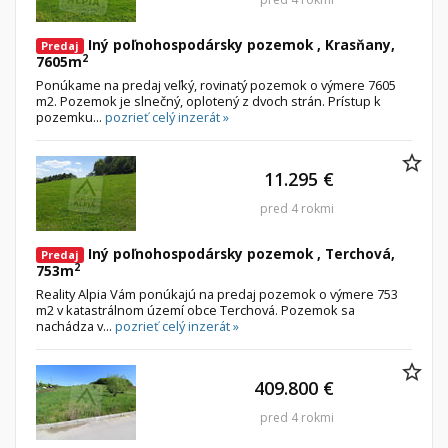
Iný poľnohospodársky pozemok , Krasňany,
Predaj
2
7605m
Ponúkame na predaj veľký, rovinatý pozemok o výmere 7605
m2. Pozemok je slnečný, oplotený z dvoch strán. Prístup k
pozemku...
pozrieť celý inzerát »
11.295 €
pred 4 rokmi
Iný poľnohospodársky pozemok , Terchová,
Predaj
2
753m
Reality Alpia Vám ponúkajú na predaj pozemok o výmere 753
m2 v katastrálnom území obce Terchová. Pozemok sa
nachádza v...
pozrieť celý inzerát »
409.800 €
pred 4 rokmi