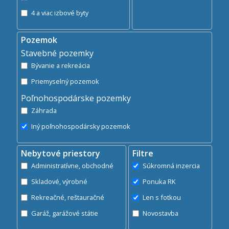
4 a viac izbové byty
Pozemok
Stavebné pozemky
Bývanie a rekreácia
Priemyselný pozemok
Poľnohospodárske pozemky
Záhrada
Iný poľnohospodársky pozemok
Nebytové priestory
Filtre
Administratívne, obchodné
Súkromná inzercia
Skladové, výrobné
Ponuka RK
Rekreačné, reštauračné
Len s fotkou
Garáž, garážové státie
Novostavba