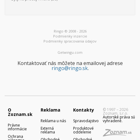
Ringo © 2008 - 2026
Podmienky inzercie
Podmienky spracovania údajov
Getwingu.com
Kontaktovať nás môžete na emailovej adrese
ringo@ringo.sk
.
O
Reklama
Kontakty
© 1997 – 2026
Zoznam, s.r.o.
Zoznam.sk
Autorské práva sú
Reklama u nás
Spravodajstvo
vyhradené.
Právne
Externá
Produktové
informácie
reklama
oddelenie
Ochrana
Obchodné
Obchodné