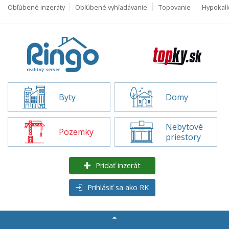
Obľúbené inzeráty
Obľúbené vyhľadávanie
Topovanie
Hypokal
Byty
Domy
Nebytové
Pozemky
priestory
Pridať inzerát
Prihlásiť sa ako RK
Rozšírené
vyhľadávanie
Pozemky na