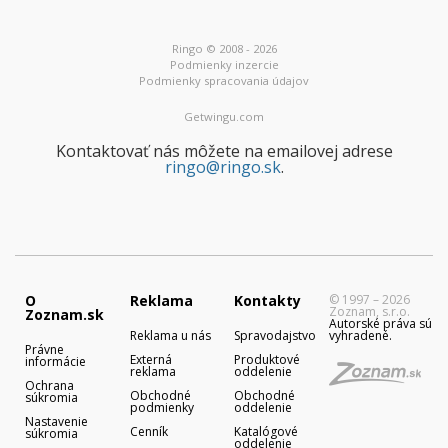
Ringo © 2008 - 2026
Podmienky inzercie
Podmienky spracovania údajov
Getwingu.com
Kontaktovať nás môžete na emailovej adrese
ringo@ringo.sk
.
O
Reklama
Kontakty
© 1997 – 2026
Zoznam, s.r.o.
Zoznam.sk
Autorské práva sú
Reklama u nás
Spravodajstvo
vyhradené.
Právne
Externá
Produktové
informácie
reklama
oddelenie
Ochrana
Obchodné
Obchodné
súkromia
podmienky
oddelenie
Nastavenie
Cenník
Katalógové
súkromia
oddelenie