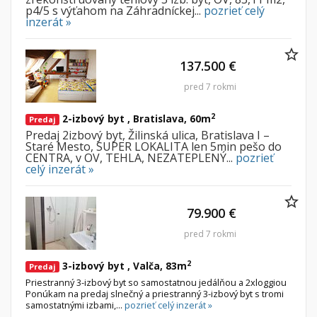
p4/5 s výťahom na Záhradníckej...
pozrieť celý
inzerát »
137.500 €
pred 7 rokmi
2
2-izbový byt , Bratislava, 60m
Predaj
Predaj 2izbový byt, Žilinská ulica, Bratislava I –
Staré Mesto, SUPER LOKALITA len 5min pešo do
CENTRA, v OV, TEHLA, NEZATEPLENÝ...
pozrieť
celý inzerát »
79.900 €
pred 7 rokmi
2
3-izbový byt , Valča, 83m
Predaj
Priestranný 3-izbový byt so samostatnou jedálňou a 2xloggiou
Ponúkam na predaj slnečný a priestranný 3-izbový byt s tromi
samostatnými izbami,...
pozrieť celý inzerát »