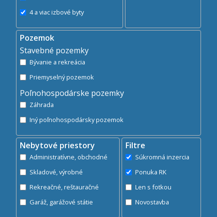
4 a viac izbové byty
Pozemok
Stavebné pozemky
Bývanie a rekreácia
Priemyselný pozemok
Poľnohospodárske pozemky
Záhrada
Iný poľnohospodársky pozemok
Nebytové priestory
Filtre
Administratívne, obchodné
Súkromná inzercia
Skladové, výrobné
Ponuka RK
Rekreačné, reštauračné
Len s fotkou
Garáž, garážové státie
Novostavba