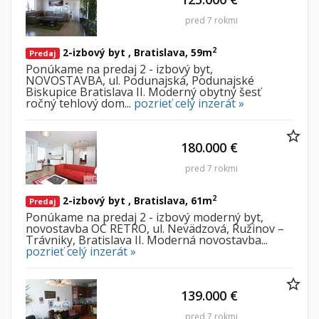
pred 7 rokmi
2
2-izbový byt , Bratislava, 59m
Predaj
Ponúkame na predaj 2 - izbový byt,
NOVOSTAVBA, ul. Podunajská, Podunajské
Biskupice Bratislava II. Moderný obytný šesť
ročný tehlový dom...
pozrieť celý inzerát »
180.000 €
pred 7 rokmi
2
2-izbový byt , Bratislava, 61m
Predaj
Ponúkame na predaj 2 - izbový moderný byt,
novostavba OC RETRO, ul. Nevädzová, Ružinov –
Trávniky, Bratislava II. Moderná novostavba...
pozrieť celý inzerát »
139.000 €
pred 7 rokmi