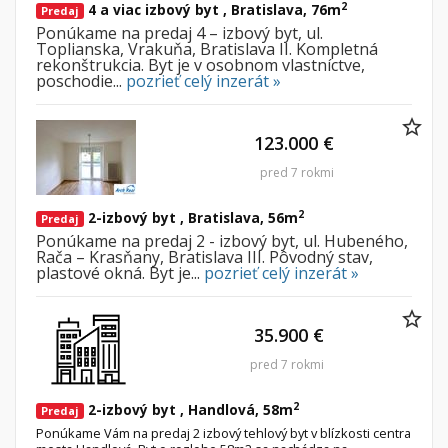
2
4 a viac izbový byt , Bratislava, 76m
Predaj
Ponúkame na predaj 4 – izbový byt, ul.
Toplianska, Vrakuňa, Bratislava II. Kompletná
rekonštrukcia. Byt je v osobnom vlastníctve,
poschodie...
pozrieť celý inzerát »
123.000 €
pred 7 rokmi
2
2-izbový byt , Bratislava, 56m
Predaj
Ponúkame na predaj 2 - izbový byt, ul. Hubeného,
Rača – Krasňany, Bratislava III. Pôvodný stav,
plastové okná. Byt je...
pozrieť celý inzerát »
35.900 €
pred 7 rokmi
2
2-izbový byt , Handlová, 58m
Predaj
Ponúkame Vám na predaj 2 izbový tehlový byt v blízkosti centra