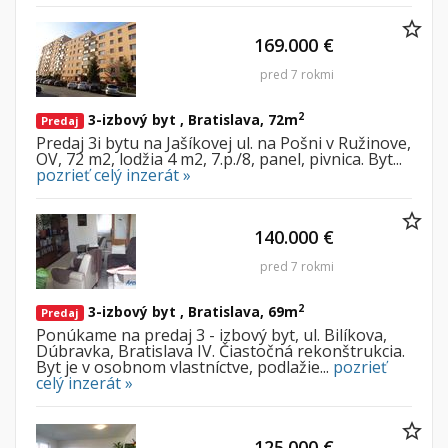
169.000 €
pred 7 rokmi
2
3-izbový byt , Bratislava, 72m
Predaj
Predaj 3i bytu na Jašíkovej ul. na Pošni v Ružinove,
OV, 72 m2, lodžia 4 m2, 7.p./8, panel, pivnica. Byt...
pozrieť celý inzerát »
140.000 €
pred 7 rokmi
2
3-izbový byt , Bratislava, 69m
Predaj
Ponúkame na predaj 3 - izbový byt, ul. Bilíkova,
Dúbravka, Bratislava IV. Čiastočná rekonštrukcia.
Byt je v osobnom vlastníctve, podlažie...
pozrieť
celý inzerát »
125.000 €