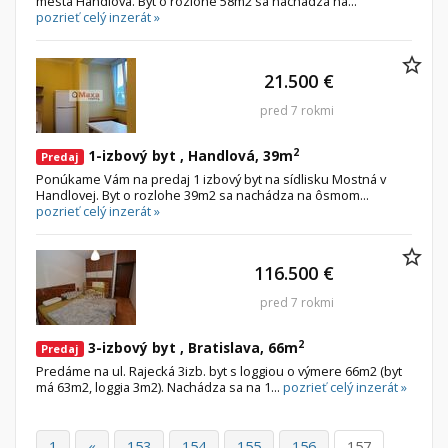
mesta Handlová. Byt o rozlohe 58m2 sa nachádza na...
pozrieť celý inzerát »
21.500 €
pred 7 rokmi
2
1-izbový byt , Handlová, 39m
Predaj
Ponúkame Vám na predaj 1 izbový byt na sídlisku Mostná v
Handlovej. Byt o rozlohe 39m2 sa nachádza na ôsmom...
pozrieť celý inzerát »
116.500 €
pred 7 rokmi
2
3-izbový byt , Bratislava, 66m
Predaj
Predáme na ul. Rajecká 3izb. byt s loggiou o výmere 66m2 (byt
má 63m2, loggia 3m2). Nachádza sa na 1...
pozrieť celý inzerát »
1
«
153
154
155
156
157