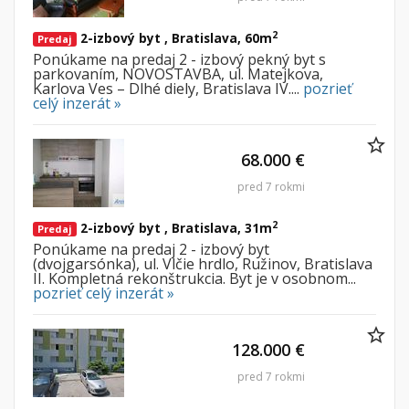
2
2-izbový byt , Bratislava, 60m
Predaj
Ponúkame na predaj 2 - izbový pekný byt s
parkovaním, NOVOSTAVBA, ul. Matejkova,
Karlova Ves – Dlhé diely, Bratislava IV....
pozrieť
celý inzerát »
68.000 €
pred 7 rokmi
2
2-izbový byt , Bratislava, 31m
Predaj
Ponúkame na predaj 2 - izbový byt
(dvojgarsónka), ul. Vlčie hrdlo, Ružinov, Bratislava
II. Kompletná rekonštrukcia. Byt je v osobnom...
pozrieť celý inzerát »
128.000 €
pred 7 rokmi