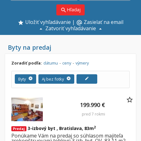
Hľadaj
search
Uložiť vyhľadávanie
|
Zasielať na email
alternate_email
Zatvoriť vyhľadávanie
Byty na predaj
Zoradiť podľa:
dátumu
-
ceny
-
výmery
Byty
cancel
Aj bez fotky
cancel
edit
199.990 €
pred 7 rokmi
2
3-izbový byt , Bratislava, 83m
Predaj
Ponúkame Vám na predaj so súhlasom majiteľa
zrekonštruovaný tehlový 3 izb. byt, OV, 83,11 m2,