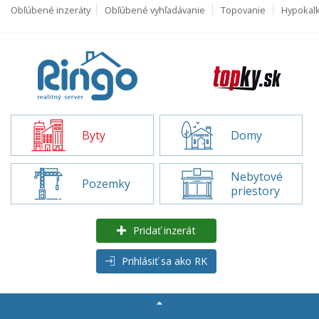
Obľúbené inzeráty
Obľúbené vyhľadávanie
Topovanie
Hypokal
Byty
Domy
Nebytové
Pozemky
priestory
Pridať inzerát
Prihlásiť sa ako RK
Rozšírené
vyhľadávanie
Byty na