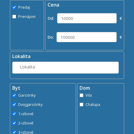
Cena
Predaj
Predaj
Prenájom
Prenájom
Od:
€
Kde?
Lokalita
Do:
€
Hľadaj
search
Lokalita
Byt
Dom
Garsónky
Vila
Dvojgarsónky
Chalupa
1-izbové
2-izbové
3-izbové