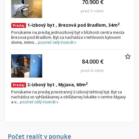
70.900 €
pred 3 rokmi
Byt
Dom
2
1-izbový byt , Brezová pod Bradlom, 34m
Garsónky
Vila
Predaj
Ponúkame na predaj jednoizbový byt v blízkosti centra mesta
Dvojgarsónky
Chalupa
Brezová pod Bradlom. Byt sa nachádza v tehlovom bytovom
dome, mimo...
pozrieť celý inzerát »
1-izbové
2-izbové
84.000 €
3-izbové
pred 4 rokmi
4 a viac izbové byty
2
2-izbový byt , Myjava, 60m
Predaj
Pozemok
Ponúkame na predaj priestranný 2-izbový tehlový byt. Byt sa
nachádza vo vyhľadávanej a obľúbenej lokalite v centre Myjavy
Stavebné pozemky
a v...
pozrieť celý inzerát »
Bývanie a rekreácia
Priemyselný pozemok
Poľnohospodárske pozemky
Záhrada
Počet realít v ponuke