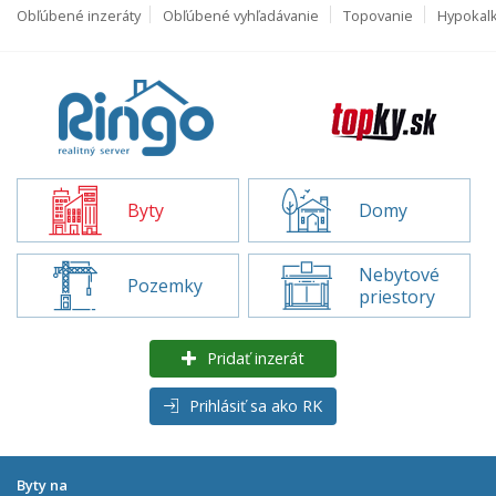
Obľúbené inzeráty
Obľúbené vyhľadávanie
Topovanie
Hypokal
Byty
Domy
Nebytové
Pozemky
priestory
Pridať inzerát
Prihlásiť sa ako RK
Byty na