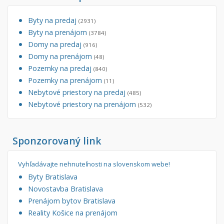
Iný poľnohospodársky pozemok
Byty na predaj
(2931)
Nebytové priestory
Filtre
Byty na prenájom
(3784)
Administratívne, obchodné
Súkromná inzercia
Domy na predaj
(916)
Domy na prenájom
(48)
Skladové, výrobné
Ponuka RK
Pozemky na predaj
(840)
Rekreačné, reštauračné
Len s fotkou
Pozemky na prenájom
(11)
Garáž, garážové státie
Novostavba
Nebytové priestory na predaj
(485)
Nebytové priestory na prenájom
(532)
Hľadaj
search
Sponzorovaný link
Uložiť vyhľadávanie
|
Zasielať na email
alternate_email
Zatvoriť vyhľadávanie
Vyhľadávajte nehnuteľnosti na slovenskom webe!
Byty Bratislava
Novostavba Bratislava
Prenájom bytov Bratislava
Reality Košice na prenájom