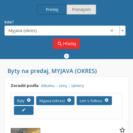
Predaj
Prenájom
Kde?
×
Myjava (okres)
Hľadaj
search
Rozšírené
vyhľadávanie
Cena
Byty na predaj, MYJAVA (OKRES)
Predaj
Prenájom
Od:
€
Zoradiť podľa:
dátumu
-
ceny
-
výmery
Do:
€
Byty
cancel
Myjava (okres)
cancel
Len s fotkou
cancel
edit
Lokalita
×
×
Myjava (okres)