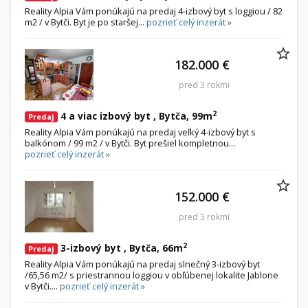
Reality Alpia Vám ponúkajú na predaj 4-izbový byt s loggiou / 82
m2 / v Bytči. Byt je po staršej...
pozrieť celý inzerát »
182.000 €
pred 3 rokmi
2
4 a viac izbový byt , Bytča, 99m
Predaj
Reality Alpia Vám ponúkajú na predaj veľký 4-izbový byt s
balkónom / 99 m2 / v Bytči. Byt prešiel kompletnou...
pozrieť celý inzerát »
152.000 €
pred 3 rokmi
2
3-izbový byt , Bytča, 66m
Predaj
Reality Alpia Vám ponúkajú na predaj slnečný 3-izbový byt
/65,56 m2/ s priestrannou loggiou v obľúbenej lokalite Jablone
v Bytči....
pozrieť celý inzerát »