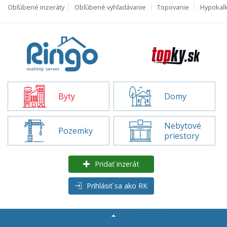
Obľúbené inzeráty
Obľúbené vyhľadávanie
Topovanie
Hypokal
Byty
Domy
Nebytové
Pozemky
priestory
Pridať inzerát
Prihlásiť sa ako RK
Rozšírené
vyhľadávanie
Byty na