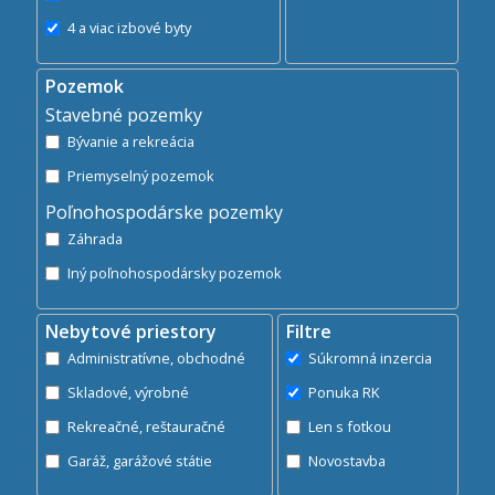
4 a viac izbové byty
Pozemok
Stavebné pozemky
Bývanie a rekreácia
Priemyselný pozemok
Poľnohospodárske pozemky
Záhrada
Iný poľnohospodársky pozemok
Nebytové priestory
Filtre
Administratívne, obchodné
Súkromná inzercia
Skladové, výrobné
Ponuka RK
Rekreačné, reštauračné
Len s fotkou
Garáž, garážové státie
Novostavba