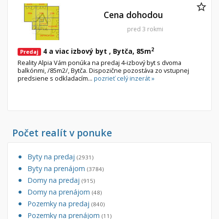
Cena dohodou
pred 3 rokmi
2
4 a viac izbový byt , Bytča, 85m
Predaj
Reality Alpia Vám ponúka na predaj 4-izbový byt s dvoma
balkónmi, /85m2/, Bytča. Dispozične pozostáva zo vstupnej
predsiene s odkladacím...
pozrieť celý inzerát »
Počet realít v ponuke
Byty na predaj
(2931)
Byty na prenájom
(3784)
Domy na predaj
(915)
Domy na prenájom
(48)
Pozemky na predaj
(840)
Pozemky na prenájom
(11)