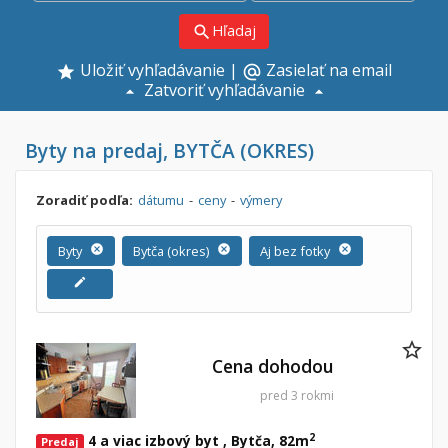
Hľadaj
search
Uložiť vyhľadávanie
|
Zasielať na email
alternate_email
Zatvoriť vyhľadávanie
Byty na predaj, BYTČA (OKRES)
Zoradiť podľa:
dátumu
-
ceny
-
výmery
Byty
cancel
Bytča (okres)
cancel
Aj bez fotky
cancel
edit
Cena dohodou
pred 3 rokmi
2
4 a viac izbový byt , Bytča, 82m
Predaj