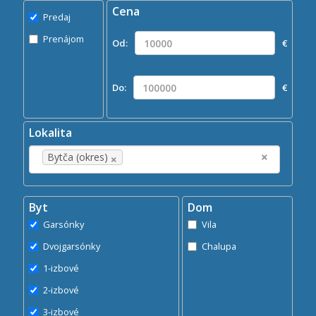
Cena
Predaj
Predaj
Prenájom
Prenájom
Od:
€
Kde?
×
Bytča (okres)
Do:
€
Hľadaj
search
Lokalita
×
×
Bytča (okres)
Byt
Dom
Garsónky
Vila
Dvojgarsónky
Chalupa
1-izbové
2-izbové
3-izbové