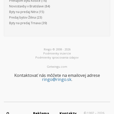
Prenájom bytu Košice
(16)
Novostavby v Bratislave
(84)
Byty na predaj Nitra
(15)
Predaj bytov Žilina
(23)
Byty na predaj Trnava
(39)
Ringo © 2008 - 2026
Podmienky inzercie
Podmienky spracovania údajov
Getwingu.com
Kontaktovať nás môžete na emailovej adrese
ringo@ringo.sk
.
O
Reklama
Kontakty
© 1997 – 2026